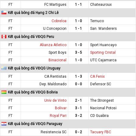
FT
FC Martigues
1 - 1
Chateauroux
Kết quả bóng đá Hạng 2 Chi Lê
FT
Cobreloa
1 - 0
Temuco
FT
U.Concepcion
1 - 1
San. Wanderers
Kết quả bóng đá VĐQG Peru
FT
Alianza Atletico
1 - 0
Sport Huancayo
FT
Sport Boys
3 - 5
Sporting Cristal
FT
Binacional
1 - 0
UTC Cajamarca
Kết quả bóng đá VĐQG Uruguay
FT
CA Rentistas
1 - 3
CA Fenix
FT
Dep. Maldonado
0 - 0
Defensor SC
Kết quả bóng đá VĐQG Bolivia
FT
Univ de Vinto
2 - 1
The Strongest
FT
Bolivar
3 - 1
Nacional Potosi
FT
Royal Pari
3 - 2
CD Guabira
Kết quả bóng đá VĐQG Paraguay
FT
Resistencia SC
0 - 2
Tacuary FBC