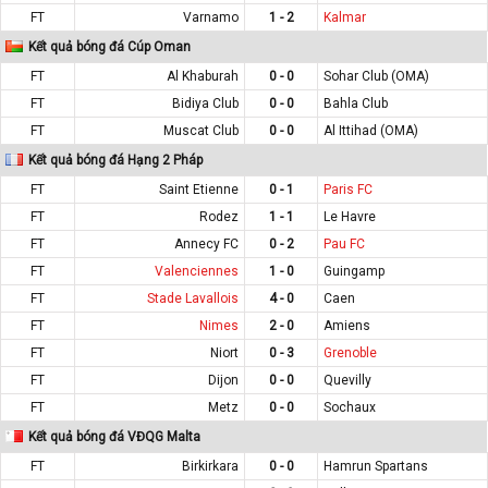
FT
Varnamo
1 - 2
Kalmar
Kết quả bóng đá Cúp Oman
FT
Al Khaburah
0 - 0
Sohar Club (OMA)
FT
Bidiya Club
0 - 0
Bahla Club
FT
Muscat Club
0 - 0
Al Ittihad (OMA)
Kết quả bóng đá Hạng 2 Pháp
FT
Saint Etienne
0 - 1
Paris FC
FT
Rodez
1 - 1
Le Havre
FT
Annecy FC
0 - 2
Pau FC
FT
Valenciennes
1 - 0
Guingamp
FT
Stade Lavallois
4 - 0
Caen
FT
Nimes
2 - 0
Amiens
FT
Niort
0 - 3
Grenoble
FT
Dijon
0 - 0
Quevilly
FT
Metz
0 - 0
Sochaux
Kết quả bóng đá VĐQG Malta
FT
Birkirkara
0 - 0
Hamrun Spartans