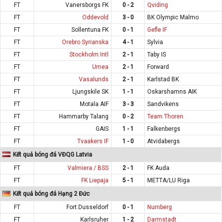
FT
Vanersborgs FK
0 - 2
Qviding
FT
Oddevold
3 - 0
BK Olympic Malmo
FT
Sollentuna FK
0 - 1
Gefle IF
FT
Orebro Syrianska
4 - 1
Sylvia
FT
Stockholm Intl
2 - 1
Taby IS
FT
Umea
2 - 1
Forward
FT
Vasalunds
2 - 1
Karlstad BK
FT
Ljungskile SK
1 - 1
Oskarshamns AIK
FT
Motala AIF
3 - 3
Sandvikens
FT
Hammarby Talang
0 - 2
Team Thoren
FT
GAIS
1 - 1
Falkenbergs
FT
Tvaakers IF
1 - 0
Atvidabergs
Kết quả bóng đá VĐQG Latvia
FT
Valmiera / BSS
2 - 1
FK Auda
FT
FK Liepaja
5 - 1
METTA/LU Riga
Kết quả bóng đá Hạng 2 Đức
FT
Fort.Dusseldorf
0 - 1
Nurnberg
FT
Karlsruher
1 - 2
Darmstadt