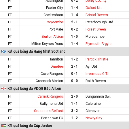
FT
Accrington
0 - 2
Derby County
FT
Exeter City
1 - 4
Oxford Utd
FT
Cheltenham
1 - 4
Bristol Rovers
FT
Wycombe
2 - 1
Peterborough Utd
FT
Port Vale
0 - 2
Forest Green
FT
Burton Albion
1 - 0
Morecambe
FT
Milton Keynes Dons
1 - 4
Plymouth Argyle
Kết quả bóng đá Hạng Nhất Scotland
FT
Hamilton
1 - 2
Partick Thistle
FT
Dundee
2 - 1
Ayr Utd
FT
Cove Rangers
0 - 1
Inverness C.T.
FT
Greenock Morton
0 - 0
Raith Rovers
Kết quả bóng đá VĐQG Bắc Ai Len
FT
Carrick Rangers
2 - 0
Dungannon Swi.
FT
Ballymena Utd
1 - 1
Coleraine
FT
Crusaders Belfast
3 - 2
Glenavon
FT
Portadown FC
1 - 2
Newry City
Kết quả bóng đá Cúp Jordan