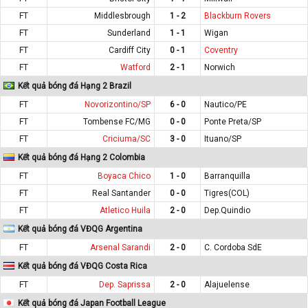
FT
Middlesbrough
1 - 2
Blackburn Rovers
FT
Sunderland
1 - 1
Wigan
FT
Cardiff City
0 - 1
Coventry
FT
Watford
2 - 1
Norwich
Kết quả bóng đá Hạng 2 Brazil
FT
Novorizontino/SP
6 - 0
Nautico/PE
FT
Tombense FC/MG
0 - 0
Ponte Preta/SP
FT
Criciuma/SC
3 - 0
Ituano/SP
Kết quả bóng đá Hạng 2 Colombia
FT
Boyaca Chico
1 - 0
Barranquilla
FT
Real Santander
0 - 0
Tigres(COL)
FT
Atletico Huila
2 - 0
Dep.Quindio
Kết quả bóng đá VĐQG Argentina
FT
Arsenal Sarandi
2 - 0
C. Cordoba SdE
Kết quả bóng đá VĐQG Costa Rica
FT
Dep. Saprissa
2 - 0
Alajuelense
Kết quả bóng đá Japan Football League