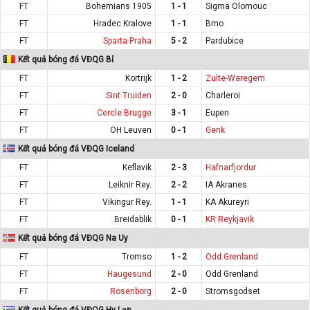
FT
Bohemians 1905
1 - 1
Sigma Olomouc
FT
Hradec Kralove
1 - 1
Brno
FT
Sparta Praha
5 - 2
Pardubice
Kết quả bóng đá VĐQG Bỉ
FT
Kortrijk
1 - 2
Zulte-Waregem
FT
Sint Truiden
2 - 0
Charleroi
FT
Cercle Brugge
3 - 1
Eupen
FT
OH Leuven
0 - 1
Genk
Kết quả bóng đá VĐQG Iceland
FT
Keflavik
2 - 3
Hafnarfjordur
FT
Leiknir Rey.
2 - 2
IA Akranes
FT
Vikingur Rey.
1 - 1
KA Akureyri
FT
Breidablik
0 - 1
KR Reykjavik
Kết quả bóng đá VĐQG Na Uy
FT
Tromso
1 - 2
Odd Grenland
FT
Haugesund
2 - 0
Odd Grenland
FT
Rosenborg
2 - 0
Stromsgodset
Kết quả bóng đá VĐQG Hy Lạp