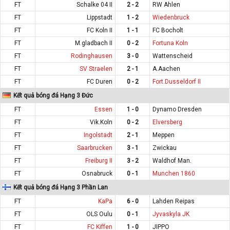
FT
Schalke 04 II
2 - 2
RW Ahlen
FT
Lippstadt
1 - 2
Wiedenbruck
FT
FC Koln II
1 - 1
FC Bocholt
FT
M.gladbach II
0 - 2
Fortuna Koln
FT
Rodinghausen
3 - 0
Wattenscheid
FT
SV Straelen
2 - 1
A.Aachen
FT
FC Duren
0 - 2
Fort.Dusseldorf II
Kết quả bóng đá Hạng 3 Đức
FT
Essen
1 - 0
Dynamo Dresden
FT
Vik.Koln
0 - 2
Elversberg
FT
Ingolstadt
2 - 1
Meppen
FT
Saarbrucken
3 - 1
Zwickau
FT
Freiburg II
3 - 2
Waldhof Man.
FT
Osnabruck
0 - 1
Munchen 1860
Kết quả bóng đá Hạng 3 Phần Lan
FT
KaPa
6 - 0
Lahden Reipas
FT
OLS Oulu
0 - 1
Jyvaskyla JK
FT
FC Kiffen
1 - 0
JIPPO