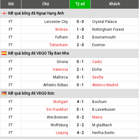
Giờ
Chủ
Tỷ số
Khách
Kết quả bóng đá Ngoại Hạng Anh
FT
Leicester City
0 - 0
Crystal Palace
FT
Wolves
1 - 0
Nottingham Forest
FT
Fulham
2 - 2
Bournemouth
FT
Tottenham
2 - 0
Everton
Kết quả bóng đá VĐQG Tây Ban Nha
FT
Girona
0 - 1
Cadiz
FT
Valencia
2 - 1
Elche
FT
Mallorca
0 - 1
Sevilla
FT
Athletic Bilbao
0 - 1
Atletico Madrid
Kết quả bóng đá VĐQG Đức
FT
Stuttgart
4 - 1
Bochum
FT
Ein.Frankfurt
5 - 1
B.Leverkusen
FT
Wer.Bremen
0 - 2
Mainz
FT
Wolfsburg
2 - 2
M.gladbach
FT
Leipzig
4 - 2
Hertha Berlin