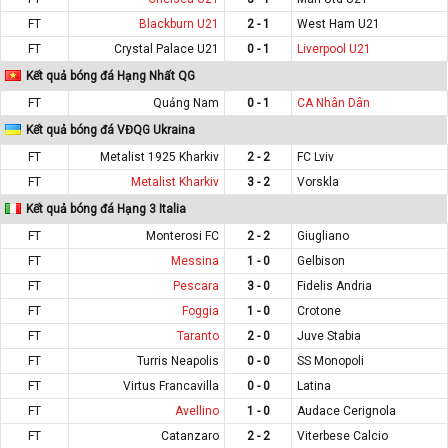
FT
Blackburn U21
2 - 1
West Ham U21
FT
Crystal Palace U21
0 - 1
Liverpool U21
Kết quả bóng đá Hạng Nhất QG
FT
Quảng Nam
0 - 1
CA Nhân Dân
Kết quả bóng đá VĐQG Ukraina
FT
Metalist 1925 Kharkiv
2 - 2
FC Lviv
FT
Metalist Kharkiv
3 - 2
Vorskla
Kết quả bóng đá Hạng 3 Italia
FT
Monterosi FC
2 - 2
Giugliano
FT
Messina
1 - 0
Gelbison
FT
Pescara
3 - 0
Fidelis Andria
FT
Foggia
1 - 0
Crotone
FT
Taranto
2 - 0
Juve Stabia
FT
Turris Neapolis
0 - 0
SS Monopoli
FT
Virtus Francavilla
0 - 0
Latina
FT
Avellino
1 - 0
Audace Cerignola
FT
Catanzaro
2 - 2
Viterbese Calcio