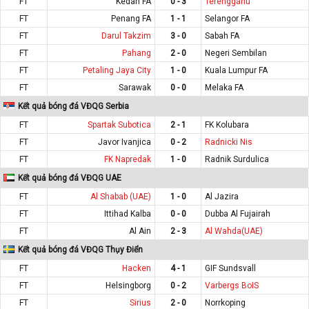
FT
Kedah FA
0 - 3
Terengganu
FT
Penang FA
1 - 1
Selangor FA
FT
Darul Takzim
3 - 0
Sabah FA
FT
Pahang
2 - 0
Negeri Sembilan
FT
Petaling Jaya City
1 - 0
Kuala Lumpur FA
FT
Sarawak
0 - 0
Melaka FA
Kết quả bóng đá VĐQG Serbia
FT
Spartak Subotica
2 - 1
FK Kolubara
FT
Javor Ivanjica
0 - 2
Radnicki Nis
FT
FK Napredak
1 - 0
Radnik Surdulica
Kết quả bóng đá VĐQG UAE
FT
Al Shabab (UAE)
1 - 0
Al Jazira
FT
Ittihad Kalba
0 - 0
Dubba Al Fujairah
FT
Al Ain
2 - 3
Al Wahda(UAE)
Kết quả bóng đá VĐQG Thụy Điển
FT
Hacken
4 - 1
GIF Sundsvall
FT
Helsingborg
0 - 2
Varbergs BoIS
FT
Sirius
2 - 0
Norrkoping