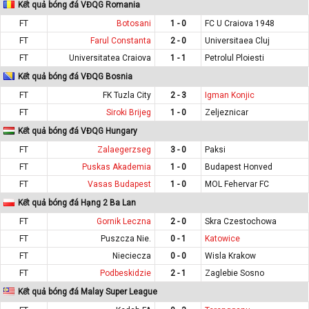
Kết quả bóng đá VĐQG Romania
FT
Botosani
1 - 0
FC U Craiova 1948
FT
Farul Constanta
2 - 0
Universitaea Cluj
FT
Universitatea Craiova
1 - 1
Petrolul Ploiesti
Kết quả bóng đá VĐQG Bosnia
FT
FK Tuzla City
2 - 3
Igman Konjic
FT
Siroki Brijeg
1 - 0
Zeljeznicar
Kết quả bóng đá VĐQG Hungary
FT
Zalaegerzseg
3 - 0
Paksi
FT
Puskas Akademia
1 - 0
Budapest Honved
FT
Vasas Budapest
1 - 0
MOL Fehervar FC
Kết quả bóng đá Hạng 2 Ba Lan
FT
Gornik Leczna
2 - 0
Skra Czestochowa
FT
Puszcza Nie.
0 - 1
Katowice
FT
Nieciecza
0 - 0
Wisla Krakow
FT
Podbeskidzie
2 - 1
Zaglebie Sosno
Kết quả bóng đá Malay Super League