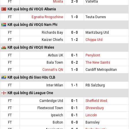
FT
Mosta
2 - 0
Valletta
Kết quả bóng đá VĐQG Albania
FT
Egnatia Rrogozhine
1 - 0
Teuta Durres
Kết quả bóng đá VĐQG Nam Phi
FT
Richards Bay
0 - 0
Maritzburg Utd
FT
Kaizer Chiefs
1 - 2
Chippa Utd
Kết quả bóng đá VĐQG Wales
FT
Airbus UK
0 - 1
Penybont
FT
Bala Town
0 - 2
The New Saints
FT
Connah's QN
1 - 0
Cardiff Metropolitan
Kết quả bóng đá Giao Hữu CLB
FT
Inter Milan
1 - 1
RB Salzburg
Kết quả bóng đá League One
FT
Cambridge Utd
0 - 1
Sheffield Wed.
FT
Fleetwood Town
0 - 1
Shrewsbury
FT
Ipswich
0 - 1
Lincoln
FT
Bolton
0 - 0
Barnsley