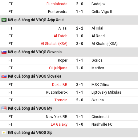
FT
Fuenlabrada
2 - 0
Badajoz
FT
Pontevedra
1 - 1
Celta Vigo II
Kết quả bóng đá VĐQG Arập Xeut
FT
Al Tai
2 - 2
Al Hilal
FT
Al Fateh
1 - 0
Al Raed
FT
Al Shabab (KSA)
2 - 0
Al Khaleej(KSA)
Kết quả bóng đá VĐQG Slovenia
FT
Koper
1 - 1
Gorica
FT
O.Ljubljana
1 - 0
Maribor
Kết quả bóng đá VĐQG Slovakia
FT
Dukla BB
2 - 1
MSK Zilina
FT
Ruzomberok
1 - 1
Liptovsky Mikulas
FT
Trencin
2 - 0
Skalica
Kết quả bóng đá VĐQG Mỹ
FT
New York RB
1 - 1
Cincinnati
FT
LA Galaxy
1 - 0
Nashville FC
Kết quả bóng đá VĐQG Síp