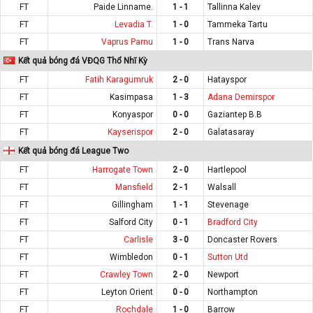
FT
Paide Linname.
1 - 1
Tallinna Kalev
FT
Levadia T.
1 - 0
Tammeka Tartu
FT
Vaprus Parnu
1 - 0
Trans Narva
Kết quả bóng đá VĐQG Thổ Nhĩ Kỳ
FT
Fatih Karagumruk
2 - 0
Hatayspor
FT
Kasimpasa
1 - 3
Adana Demirspor
FT
Konyaspor
0 - 0
Gaziantep B.B
FT
Kayserispor
2 - 0
Galatasaray
Kết quả bóng đá League Two
FT
Harrogate Town
2 - 0
Hartlepool
FT
Mansfield
2 - 1
Walsall
FT
Gillingham
1 - 1
Stevenage
FT
Salford City
0 - 1
Bradford City
FT
Carlisle
3 - 0
Doncaster Rovers
FT
Wimbledon
0 - 1
Sutton Utd
FT
Crawley Town
2 - 0
Newport
FT
Leyton Orient
0 - 0
Northampton
FT
Rochdale
1 - 0
Barrow