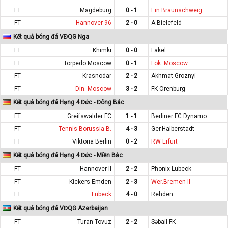
FT
Magdeburg
0 - 1
Ein.Braunschweig
FT
Hannover 96
2 - 0
A.Bielefeld
Kết quả bóng đá VĐQG Nga
FT
Khimki
0 - 0
Fakel
FT
Torpedo Moscow
0 - 1
Lok. Moscow
FT
Krasnodar
2 - 2
Akhmat Groznyi
FT
Din. Moscow
3 - 2
FK Orenburg
Kết quả bóng đá Hạng 4 Đức - Đông Bắc
FT
Greifswalder FC
1 - 1
Berliner FC Dynamo
FT
Tennis Borussia B.
4 - 3
Ger.Halberstadt
FT
Viktoria Berlin
0 - 2
RW Erfurt
Kết quả bóng đá Hạng 4 Đức - Miền Bắc
FT
Hannover II
2 - 2
Phonix Lubeck
FT
Kickers Emden
2 - 3
Wer.Bremen II
FT
Lubeck
4 - 0
Rehden
Kết quả bóng đá VĐQG Azerbaijan
FT
Turan Tovuz
2 - 2
Səbail FK