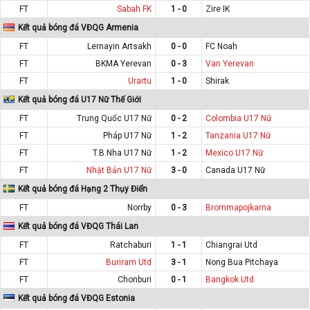
FT
Sabah FK
1 - 0
Zire IK
Kết quả bóng đá VĐQG Armenia
FT
Lernayin Artsakh
0 - 0
FC Noah
FT
BKMA Yerevan
0 - 3
Van Yerevan
FT
Urartu
1 - 0
Shirak
Kết quả bóng đá U17 Nữ Thế Giới
FT
Trung Quốc U17 Nữ
0 - 2
Colombia U17 Nữ
FT
Pháp U17 Nữ
1 - 2
Tanzania U17 Nữ
FT
T.B.Nha U17 Nữ
1 - 2
Mexico U17 Nữ
FT
Nhật Bản U17 Nữ
3 - 0
Canada U17 Nữ
Kết quả bóng đá Hạng 2 Thụy Điển
FT
Norrby
0 - 3
Brommapojkarna
Kết quả bóng đá VĐQG Thái Lan
FT
Ratchaburi
1 - 1
Chiangrai Utd
FT
Buriram Utd
3 - 1
Nong Bua Pitchaya
FT
Chonburi
0 - 1
Bangkok Utd
Kết quả bóng đá VĐQG Estonia