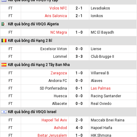
FT
Volos NFC
2 - 1
Levadiakos
FT
Aris Salonica
2 - 1
Ionikos
Kết quả bóng đá VĐQG Algeria
FT
NC Magra
1 - 0
MC El Bayadh
Kết quả bóng đá Hạng 2 Bỉ
FT
Excelsior Virton
0 - 0
Lierse
FT
Lommel
3 - 3
Club Brugge II
Kết quả bóng đá Hạng 2 Tây Ban Nha
FT
Zaragoza
1 - 0
Villarreal B
FT
Andorra FC
0 - 0
Alaves
FT
SD Ponferradina
0 - 1
Las Palmas
FT
Huesca
0 - 0
Racing Santander
FT
Albacete
0 - 0
Real Oviedo
Kết quả bóng đá VĐQG Israel
FT
Hapoel Tel Aviv
2 - 0
Maccabi Bnei Raina
FT
Ashdod
4 - 0
Hapoel Haifa
FT
Beitar Jerusalem
1 - 0
HIK Shmona