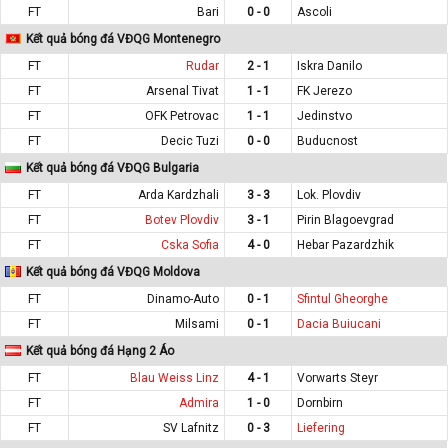
FT
Bari
0 - 0
Ascoli
Kết quả bóng đá VĐQG Montenegro
FT
Rudar
2 - 1
Iskra Danilo
FT
Arsenal Tivat
1 - 1
FK Jerezo
FT
OFK Petrovac
1 - 1
Jedinstvo
FT
Decic Tuzi
0 - 0
Buducnost
Kết quả bóng đá VĐQG Bulgaria
FT
Arda Kardzhali
3 - 3
Lok. Plovdiv
FT
Botev Plovdiv
3 - 1
Pirin Blagoevgrad
FT
Cska Sofia
4 - 0
Hebar Pazardzhik
Kết quả bóng đá VĐQG Moldova
FT
Dinamo-Auto
0 - 1
Sfintul Gheorghe
FT
Milsami
0 - 1
Dacia Buiucani
Kết quả bóng đá Hạng 2 Áo
FT
Blau Weiss Linz
4 - 1
Vorwarts Steyr
FT
Admira
1 - 0
Dornbirn
FT
SV Lafnitz
0 - 3
Liefering