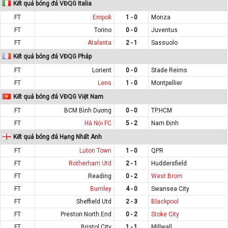
Kết quả bóng đá VĐQG Italia
FT
Empoli
1 - 0
Monza
FT
Torino
0 - 0
Juventus
FT
Atalanta
2 - 1
Sassuolo
Kết quả bóng đá VĐQG Pháp
FT
Lorient
0 - 0
Stade Reims
FT
Lens
1 - 0
Montpellier
Kết quả bóng đá VĐQG Việt Nam
FT
BCM Bình Dương
0 - 0
TP.HCM
FT
Hà Nội FC
5 - 2
Nam Định
Kết quả bóng đá Hạng Nhất Anh
FT
Luton Town
1 - 0
QPR
FT
Rotherham Utd
2 - 1
Huddersfield
FT
Reading
0 - 2
West Brom
FT
Burnley
4 - 0
Swansea City
FT
Sheffield Utd
2 - 3
Blackpool
FT
Preston North End
0 - 2
Stoke City
FT
Bristol City
1 - 1
Millwall