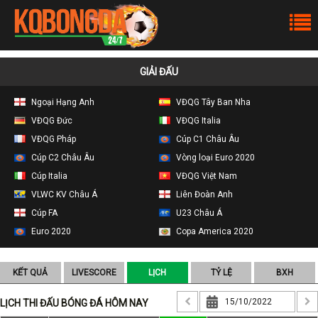
GIẢI ĐẤU
Ngoại Hạng Anh
VĐQG Tây Ban Nha
VĐQG Đức
VĐQG Italia
VĐQG Pháp
Cúp C1 Châu Âu
Cúp C2 Châu Âu
Vòng loại Euro 2020
Cúp Italia
VĐQG Việt Nam
VLWC KV Châu Á
Liên Đoàn Anh
Cúp FA
U23 Châu Á
Euro 2020
Copa America 2020
KẾT QUẢ
LIVESCORE
LỊCH
TỶ LỆ
BXH
LỊCH THI ĐẤU BÓNG ĐÁ HÔM NAY