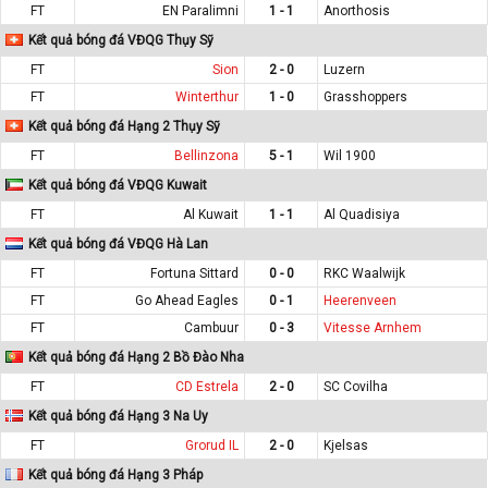
FT
EN Paralimni
1 - 1
Anorthosis
Kết quả bóng đá VĐQG Thụy Sỹ
FT
Sion
2 - 0
Luzern
FT
Winterthur
1 - 0
Grasshoppers
Kết quả bóng đá Hạng 2 Thụy Sỹ
FT
Bellinzona
5 - 1
Wil 1900
Kết quả bóng đá VĐQG Kuwait
FT
Al Kuwait
1 - 1
Al Quadisiya
Kết quả bóng đá VĐQG Hà Lan
FT
Fortuna Sittard
0 - 0
RKC Waalwijk
FT
Go Ahead Eagles
0 - 1
Heerenveen
FT
Cambuur
0 - 3
Vitesse Arnhem
Kết quả bóng đá Hạng 2 Bồ Đào Nha
FT
CD Estrela
2 - 0
SC Covilha
Kết quả bóng đá Hạng 3 Na Uy
FT
Grorud IL
2 - 0
Kjelsas
Kết quả bóng đá Hạng 3 Pháp