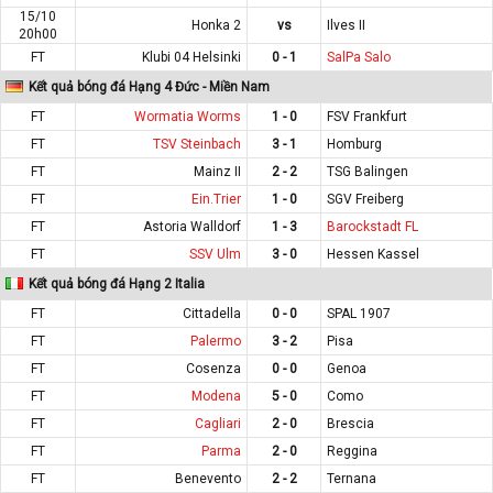
15/10
Honka 2
vs
Ilves II
20h00
FT
Klubi 04 Helsinki
0 - 1
SalPa Salo
Kết quả bóng đá Hạng 4 Đức - Miền Nam
FT
Wormatia Worms
1 - 0
FSV Frankfurt
FT
TSV Steinbach
3 - 1
Homburg
FT
Mainz II
2 - 2
TSG Balingen
FT
Ein.Trier
1 - 0
SGV Freiberg
FT
Astoria Walldorf
1 - 3
Barockstadt FL
FT
SSV Ulm
3 - 0
Hessen Kassel
Kết quả bóng đá Hạng 2 Italia
FT
Cittadella
0 - 0
SPAL 1907
FT
Palermo
3 - 2
Pisa
FT
Cosenza
0 - 0
Genoa
FT
Modena
5 - 0
Como
FT
Cagliari
2 - 0
Brescia
FT
Parma
2 - 0
Reggina
FT
Benevento
2 - 2
Ternana