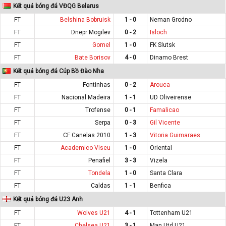
Kết quả bóng đá VĐQG Belarus
FT
Belshina Bobruisk
1 - 0
Neman Grodno
FT
Dnepr Mogilev
0 - 2
Isloch
FT
Gomel
1 - 0
FK Slutsk
FT
Bate Borisov
4 - 0
Dinamo Brest
Kết quả bóng đá Cúp Bồ Đào Nha
FT
Fontinhas
0 - 2
Arouca
FT
Nacional Madeira
1 - 1
UD Oliveirense
FT
Trofense
0 - 1
Famalicao
FT
Serpa
0 - 3
Gil Vicente
FT
CF Canelas 2010
1 - 3
Vitoria Guimaraes
FT
Academico Viseu
1 - 0
Oriental
FT
Penafiel
3 - 3
Vizela
FT
Tondela
1 - 0
Santa Clara
FT
Caldas
1 - 1
Benfica
Kết quả bóng đá U23 Anh
FT
Wolves U21
4 - 1
Tottenham U21
FT
Chelsea U21
3 - 1
Man Utd U21