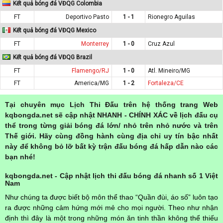
Kết quả bóng đá VĐQG Colombia
FT
Deportivo Pasto
1 - 1
Rionegro Aguilas
Kết quả bóng đá VĐQG Mexico
FT
Monterrey
1 - 0
Cruz Azul
Kết quả bóng đá VĐQG Brazil
FT
Flamengo/RJ
1 - 0
Atl. Mineiro/MG
FT
America/MG
1 - 2
Fortaleza/CE
Tại chuyên mục Lịch Thi Đấu trên hệ thống trang Web
kqbongda.net sẽ cập nhật NHANH - CHÍNH XÁC về lịch đấu cụ
thể trong từng giải bóng đá lớn/ nhỏ trên nhỏ nước và trên
Thế giới. Hãy cùng đồng hành cùng địa chỉ uy tín bậc nhất
này để không bỏ lỡ bất kỳ trận đấu bóng đá hấp dẫn nào các
bạn nhé!
kqbongda.net - Cập nhật lịch thi đấu bóng đá nhanh số 1 Việt
Nam
Như chúng ta được biết bộ môn thể thao “Quần đùi, áo số” luôn tạo
ra được những cảm hứng mới mẻ cho mọi người. Theo như nhận
định thì đây là một trong những món ăn tinh thần không thể thiếu