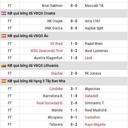
FT
Bnei Sakhnin
0 - 0
Maccabi TA
Kết quả bóng đá VĐQG Croatia
FT
NK Osijek
0 - 0
Istra 1961
FT
HNK Gorica
0 - 0
Hajduk Split
Kết quả bóng đá VĐQG Áo
FT
SV Ried
1 - 0
Rapid Wien
FT
WSG Swarovski Tirol
3 - 2
Aust Lustenau
FT
Austria Klagenfurt
1 - 3
Lask
Kết quả bóng đá VĐQG Lithuania
FT
Siauliai
2 - 0
FK Jonava
Kết quả bóng đá Hạng 3 Tây Ban Nha
FT
Cordoba
3 - 1
Algeciras
FT
Barcelona B
1 - 3
Sabadell
FT
Real Sociedad B
2 - 0
Gimnastic T.
FT
Merida
1 - 1
Real Madrid B
FT
Alcoyano
0 - 1
Castellon
FT
Talavera
0 - 2
Rayo Majada.