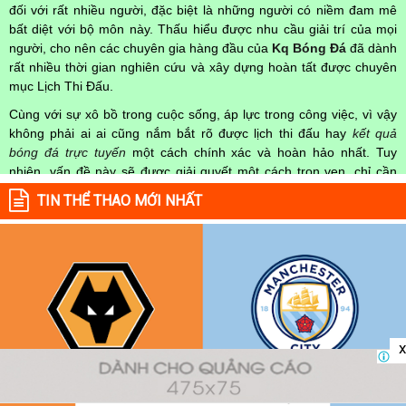
đối với rất nhiều người, đặc biệt là những người có niềm đam mê
bất diệt với bộ môn này. Thấu hiểu được nhu cầu giải trí của mọi
người, cho nên các chuyên gia hàng đầu của
Kq Bóng Đá
đã dành
rất nhiều thời gian nghiên cứu và xây dựng hoàn tất được chuyên
mục Lịch Thi Đấu.
Cùng với sự xô bồ trong cuộc sống, áp lực trong công việc, vì vậy
không phải ai ai cũng nắm bắt rõ được lịch thi đấu hay
kết quả
bóng đá trực tuyến
một cách chính xác và hoàn hảo nhất. Tuy
nhiên, vấn đề này sẽ được giải quyết một cách trọn vẹn, chỉ cần
truy cập vào chuyên mục
Lịch Thi Đấu
của Website
kqbongda.net
TIN THỂ THAO MỚI NHẤT
mọi người hoàn toàn nắm rõ được chính xác về thời gian các trận
đấu bóng đá Việt Nam hay trên Thế giới diễn ra trong thời gian sắp
tới. Hoặc thời gian trận đấu bóng đá đang diễn ra hiện tại,
kết quả
bóng đá
cả 2 đội tuyển bóng đá đang đạt được.
Không chỉ dừng lại ở đó, những người hâm mộ bóng đá có thể cập
nhật được chính xác về lịch phát sóng bóng đá được tường thuật
trực tiếp ở trên những kênh truyền hình thể thao lớn nhất hiện nay
x
như: VTV3, K+, SCTV, Thể thao TV,... Nếu như bạn không muốn
bỏ lỡ bất kỳ một trận đấu bóng đá nào trong từng mùa giải, hãy
thường xuyên vào chuyên mục
Lịch Thi Đấu
tại chuyên trang