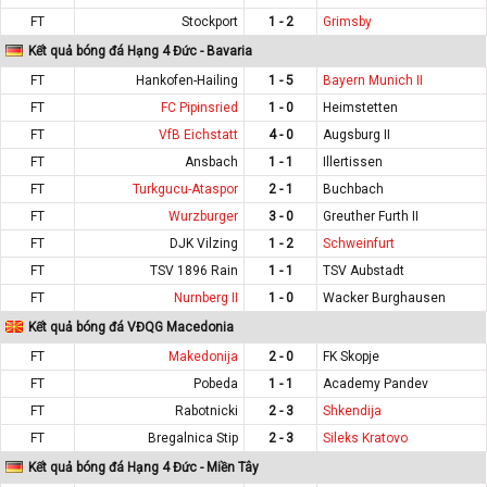
FT
Stockport
1 - 2
Grimsby
Kết quả bóng đá Hạng 4 Đức - Bavaria
FT
Hankofen-Hailing
1 - 5
Bayern Munich II
FT
FC Pipinsried
1 - 0
Heimstetten
FT
VfB Eichstatt
4 - 0
Augsburg II
FT
Ansbach
1 - 1
Illertissen
FT
Turkgucu-Ataspor
2 - 1
Buchbach
FT
Wurzburger
3 - 0
Greuther Furth II
FT
DJK Vilzing
1 - 2
Schweinfurt
FT
TSV 1896 Rain
1 - 1
TSV Aubstadt
FT
Nurnberg II
1 - 0
Wacker Burghausen
Kết quả bóng đá VĐQG Macedonia
FT
Makedonija
2 - 0
FK Skopje
FT
Pobeda
1 - 1
Academy Pandev
FT
Rabotnicki
2 - 3
Shkendija
FT
Bregalnica Stip
2 - 3
Sileks Kratovo
Kết quả bóng đá Hạng 4 Đức - Miền Tây