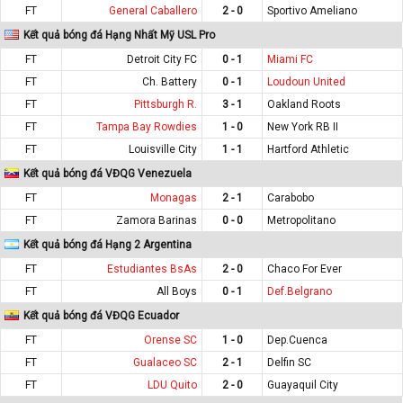
FT
General Caballero
2 - 0
Sportivo Ameliano
Kết quả bóng đá Hạng Nhất Mỹ USL Pro
FT
Detroit City FC
0 - 1
Miami FC
FT
Ch. Battery
0 - 1
Loudoun United
FT
Pittsburgh R.
3 - 1
Oakland Roots
FT
Tampa Bay Rowdies
1 - 0
New York RB II
FT
Louisville City
1 - 1
Hartford Athletic
Kết quả bóng đá VĐQG Venezuela
FT
Monagas
2 - 1
Carabobo
FT
Zamora Barinas
0 - 0
Metropolitano
Kết quả bóng đá Hạng 2 Argentina
FT
Estudiantes BsAs
2 - 0
Chaco For Ever
FT
All Boys
0 - 1
Def.Belgrano
Kết quả bóng đá VĐQG Ecuador
FT
Orense SC
1 - 0
Dep.Cuenca
FT
Gualaceo SC
2 - 1
Delfin SC
FT
LDU Quito
2 - 0
Guayaquil City