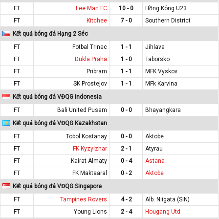
FT
Lee Man FC
10 - 0
Hồng Kông U23
FT
Kitchee
7 - 0
Southern District
Kết quả bóng đá Hạng 2 Séc
FT
Fotbal Trinec
1 - 1
Jihlava
FT
Dukla Praha
1 - 0
Taborsko
FT
Pribram
1 - 1
MFK Vyskov
FT
SK Prostejov
1 - 1
MFk Karvina
Kết quả bóng đá VĐQG Indonesia
FT
Bali United Pusam
0 - 0
Bhayangkara
Kết quả bóng đá VĐQG Kazakhstan
FT
Tobol Kostanay
0 - 0
Aktobe
FT
FK Kyzylzhar
2 - 1
Atyrau
FT
Kairat Almaty
0 - 4
Astana
FT
FK Maktaaral
0 - 2
Aktobe
Kết quả bóng đá VĐQG Singapore
FT
Tampines Rovers
4 - 2
Alb. Niigata (SIN)
FT
Young Lions
2 - 4
Hougang Utd