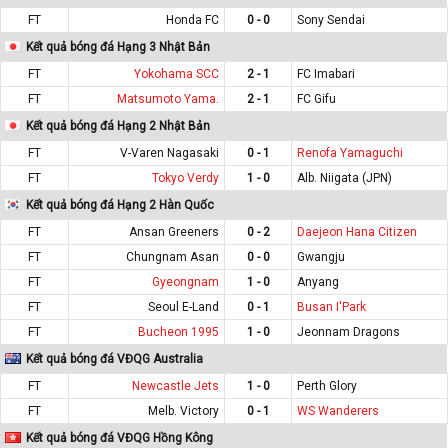
FT
Honda FC
0 - 0
Sony Sendai
Kết quả bóng đá Hạng 3 Nhật Bản
FT
Yokohama SCC
2 - 1
FC Imabari
FT
Matsumoto Yama.
2 - 1
FC Gifu
Kết quả bóng đá Hạng 2 Nhật Bản
FT
V-Varen Nagasaki
0 - 1
Renofa Yamaguchi
FT
Tokyo Verdy
1 - 0
Alb. Niigata (JPN)
Kết quả bóng đá Hạng 2 Hàn Quốc
FT
Ansan Greeners
0 - 2
Daejeon Hana Citizen
FT
Chungnam Asan
0 - 0
Gwangju
FT
Gyeongnam
1 - 0
Anyang
FT
Seoul E-Land
0 - 1
Busan I'Park
FT
Bucheon 1995
1 - 0
Jeonnam Dragons
Kết quả bóng đá VĐQG Australia
FT
Newcastle Jets
1 - 0
Perth Glory
FT
Melb. Victory
0 - 1
WS Wanderers
Kết quả bóng đá VĐQG Hồng Kông