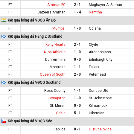
FT
Amman FC
2 - 1
Moghayer Al Sarhan
FT
Jazeera Amman
1 - 4
Ramtha
Kết quả bóng đá VĐQG Ấn Độ
FT
Mumbai
1 - 0
Odisha
Kết quả bóng đá Hạng 2 Scotland
FT
Kelty Hearts
2 - 1
Clyde
FT
Alloa Athletic
1 - 0
Airdrieonians
FT
Dunfermline
0 - 0
Edinburgh City
FT
Montrose
1 - 1
Falkirk
FT
Queen of South
2 - 0
Peterhead
Kết quả bóng đá VĐQG Scotland
FT
Ross County
1 - 1
Dundee Utd
FT
Livingston
1 - 0
St. Johnstone
FT
St. Mirren
0 - 0
Kilmarnock
FT
Celtic
5 - 1
Hibernian
Kết quả bóng đá VĐQG Séc
FT
Teplice
0 - 1
C. Budejovice