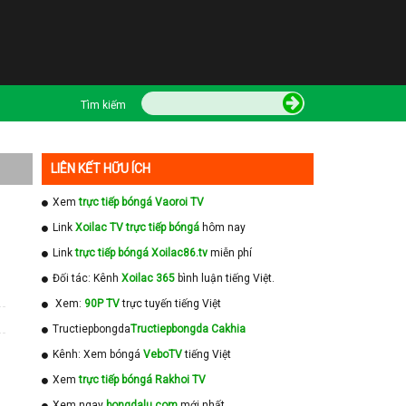
Tìm kiếm
LIÊN KẾT HỮU ÍCH
Xem
trực tiếp bóngá Vaoroi TV
Link
Xoilac TV trực tiếp bóngá
hôm nay
Link
trực tiếp bóngá Xoilac86.tv
miễn phí
Đối tác: Kênh
Xoilac 365
bình luận tiếng Việt.
Xem:
90P TV
trực tuyến tiếng Việt
Tructiepbongda
Tructiepbongda Cakhia
Kênh: Xem bóngá
VeboTV
tiếng Việt
Xem
trực tiếp bóngá Rakhoi TV
Xem ngay
bongdalu com
mới nhất