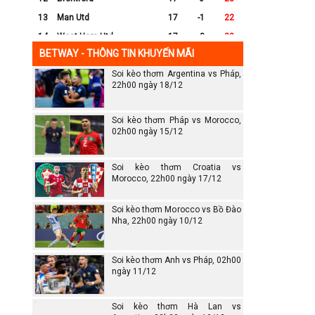
13
Man Utd
17
-1
22
14
West Ham Utd
17
-8
20
BETWAY - THÔNG TIN KHUYẾN MÃI
15
Everton
17
-7
17
Soi kèo thơm Argentina vs Pháp,
16
Crystal Palace
17
-8
16
22h00 ngày 18/12
17
Leicester City
17
-16
14
18
Ipswich
17
-16
12
Soi kèo thơm Pháp vs Morocco,
19
Wolves
17
-13
12
02h00 ngày 15/12
20
Southampton
17
-25
6
Soi kèo thơm Croatia vs
Morocco, 22h00 ngày 17/12
Soi kèo thơm Morocco vs Bồ Đào
Nha, 22h00 ngày 10/12
Soi kèo thơm Anh vs Pháp, 02h00
ngày 11/12
Soi kèo thơm Hà Lan vs