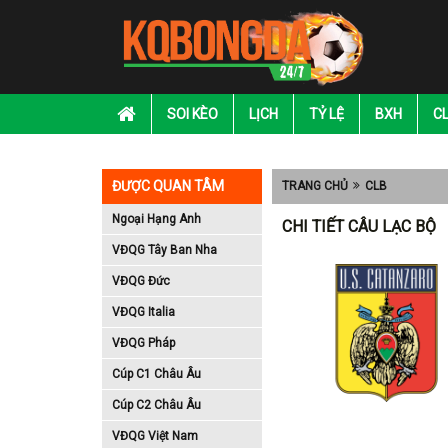
SOI KÈO
LỊCH
TỶ LỆ
BXH
C
ĐƯỢC QUAN TÂM
TRANG CHỦ
CLB
Ngoại Hạng Anh
CHI TIẾT CÂU LẠC BỘ
VĐQG Tây Ban Nha
VĐQG Đức
VĐQG Italia
VĐQG Pháp
Cúp C1 Châu Âu
Cúp C2 Châu Âu
VĐQG Việt Nam