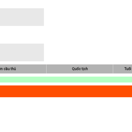
ên cầu thủ
Quốc tịch
Tuổi