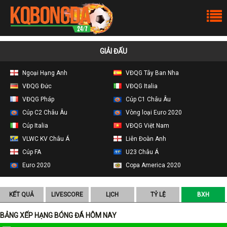
GIẢI ĐẤU
Ngoại Hạng Anh
VĐQG Tây Ban Nha
VĐQG Đức
VĐQG Italia
VĐQG Pháp
Cúp C1 Châu Âu
Cúp C2 Châu Âu
Vòng loại Euro 2020
Cúp Italia
VĐQG Việt Nam
VLWC KV Châu Á
Liên Đoàn Anh
Cúp FA
U23 Châu Á
Euro 2020
Copa America 2020
KẾT QUẢ
LIVESCORE
LỊCH
TỶ LỆ
BXH
BẢNG XẾP HẠNG BÓNG ĐÁ HÔM NAY