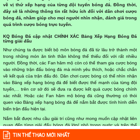
về vị thứ xếp hạng của từng đội tuyển bóng đá. Đồng thời,
đây sẽ là những thông tin rất hữu ích đối với dân chơi cược
bóng đá, nhằm giúp cho mọi người nhìn nhận, đánh giá trong
quá trình cược bóng trực tuyến.
KQ Bóng Đá cập nhật CHÍNH XÁC Bảng Xếp Hạng Bóng Đá
từng giải đấu
Như chúng ta được biết bộ môn bóng đá đã từ lâu trở thành một
trong những món ăn tinh thần không thể thiếu đối với rất nhiều
người. Đồng thời, các Fan hâm mộ còn có thể tham gia cược bóng
vào những trận đấu bóng đá mà mình yêu thích, hoặc chắc chắn
về kết quả của trận đấu đó. Dân chơi cược bóng có thể nhìn nhận
vào Bảng xếp hạng bóng đá để biết được thế mạnh của từng đội
tuyển,... trên cơ sở đó sẽ đưa ra được kết quả cược bóng chính
xác nhất. Hoặc các Fan hâm mộ bóng đá cũng thường có thói
quen vào Bảng xếp hạng bóng đá để nắm bắt được tình hình diễn
biến trận đấu hiện tại.
Nắm bắt được nhu cầu giải trí cũng như mong muốn cập nhật liên
quan đến từng giải đấu bóng đá lớn/ nhỏ trong nước và trên thế
giới, do đó các chuyên gia của
Kqbongda
đã lên ý tưởng và xây
TIN THỂ THAO MỚI NHẤT
dựng được chuyên mục Bảng Xếp Hạng Bóng Đá. Theo đó, đồng