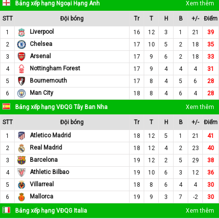
Bảng xếp hạng Ngoại Hạng Anh
Xem thêm
STT
Đội bóng
Tr
T
H
B
+/-
Điểm
Liverpool
1
16
12
3
1
21
39
Chelsea
2
17
10
5
2
18
35
Arsenal
3
17
9
6
2
18
33
Nottingham Forest
4
17
9
4
4
4
31
Bournemouth
5
17
8
4
5
6
28
Man City
6
18
8
4
6
4
28
Bảng xếp hạng VĐQG Tây Ban Nha
Xem thêm
STT
Đội bóng
Tr
T
H
B
+/-
Điểm
Atletico Madrid
1
18
12
5
1
21
41
Real Madrid
2
18
12
4
2
23
40
Barcelona
3
19
12
2
5
29
38
Athletic Bilbao
4
19
10
6
3
12
36
Villarreal
5
18
8
6
4
4
30
Mallorca
6
19
9
3
7
-2
30
Bảng xếp hạng VĐQG Italia
Xem thêm