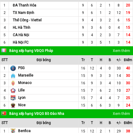
1
ĐA Thanh Hóa
9
6
2
1
8
20
2
TX Nam Định
9
6
1
2
12
19
3
Thể Công - Viettel
9
4
3
2
6
15
4
HL Hà Tĩnh
9
3
6
0
4
15
5
CA Hà Nội
9
4
2
3
7
14
6
Hà Nội FC
9
3
5
1
3
14
Bảng xếp hạng VĐQG Pháp
Xem thêm
STT
Đội bóng
Tr
T
H
B
+/-
Điểm
PSG
1
16
12
4
0
30
40
Marseille
2
15
9
3
3
14
30
Monaco
3
16
9
3
4
10
30
Lille
4
15
7
6
2
10
27
Lyon
5
15
7
4
4
7
25
Nice
6
15
6
6
3
9
24
Bảng xếp hạng VĐQG Bồ Đào Nha
Xem thêm
STT
Đội bóng
Tr
T
H
B
+/-
Điểm
Benfica
1
15
12
2
1
29
38