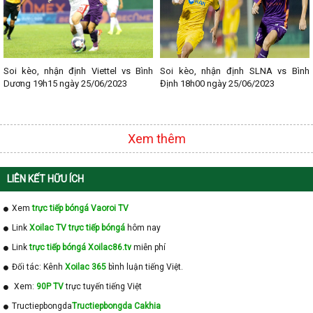
Soi kèo, nhận định Viettel vs Bình
Soi kèo, nhận định SLNA vs Bình
Dương 19h15 ngày 25/06/2023
Định 18h00 ngày 25/06/2023
Xem thêm
LIÊN KẾT HỮU ÍCH
Xem
trực tiếp bóngá Vaoroi TV
Link
Xoilac TV trực tiếp bóngá
hôm nay
Link
trực tiếp bóngá Xoilac86.tv
miễn phí
Đối tác: Kênh
Xoilac 365
bình luận tiếng Việt.
Xem:
90P TV
trực tuyến tiếng Việt
Tructiepbongda
Tructiepbongda Cakhia