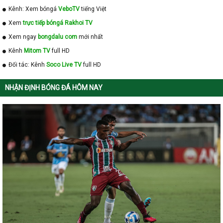
Kênh: Xem bóngá
VeboTV
tiếng Việt
Xem
trực tiếp bóngá Rakhoi TV
Xem ngay
bongdalu com
mới nhất
Kênh
Mitom TV
full HD
Đối tác: Kênh
Soco Live TV
full HD
NHẬN ĐỊNH BÓNG ĐÁ HÔM NAY