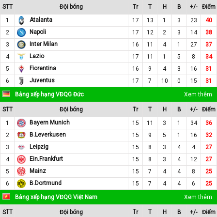
STT
Đội bóng
Tr
T
H
B
+/-
Điểm
Atalanta
1
17
13
1
3
23
40
Napoli
2
17
12
2
3
14
38
Inter Milan
3
16
11
4
1
27
37
Lazio
4
17
11
1
5
8
34
Fiorentina
5
16
9
4
3
16
31
Juventus
6
17
7
10
0
15
31
Bảng xếp hạng VĐQG Đức
Xem thêm
STT
Đội bóng
Tr
T
H
B
+/-
Điểm
Bayern Munich
1
15
11
3
1
34
36
B.Leverkusen
2
15
9
5
1
16
32
Leipzig
3
15
8
3
4
4
27
Ein.Frankfurt
4
15
8
3
4
12
27
Mainz
5
15
7
4
4
8
25
B.Dortmund
6
15
7
4
4
6
25
Bảng xếp hạng VĐQG Việt Nam
Xem thêm
STT
Đội bóng
Tr
T
H
B
+/-
Điểm