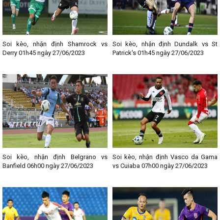
nhất liên quan đến từng giải đấu bóng đá các bạn nhé!
--------------------------------------------------
Bảng xếp hạng bóng đá các giải nổi bật:
- BXH Ngoại hạng Anh
Soi kèo, nhận định Shamrock vs
Soi kèo, nhận định Dundalk vs St
- BXH La Liga
Derry 01h45 ngày 27/06/2023
Patrick's 01h45 ngày 27/06/2023
- BXH Bundesliga
- BXH Ligue 1
- BXH Serie A
- BXH V - League
- BXH Cup C1
Soi kèo, nhận định Belgrano vs
Soi kèo, nhận định Vasco da Gama
Banfield 06h00 ngày 27/06/2023
vs Cuiaba 07h00 ngày 27/06/2023