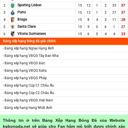
Sporting Lisbon
2
15
12
1
2
33
37
Porto
3
15
12
1
2
27
37
Braga
4
15
8
4
3
11
28
Santa Clara
5
15
9
0
6
1
27
Vitoria Guimaraes
6
15
6
5
4
4
23
Bảng xếp hạng bóng đá giải chính
- Bảng xếp hạng Ngoại Hạng Anh
- Bảng xếp hạng VĐQG Tây Ban Nha
- Bảng xếp hạng VĐQG Đức
- Bảng xếp hạng VĐQG Italia
- Bảng xếp hạng VĐQG Pháp
- Bảng xếp hạng Cúp C1 Châu Âu
- Bảng xếp hạng Cúp C2 Châu Âu
- Bảng xếp hạng VĐQG Việt Nam
- Bảng xếp hạng Hạng Nhất Anh
Thông tin ở trên Bảng Xếp Hạng Bóng Đá của Website
kqbongda.net sẽ giúp cho Fan hâm mộ biết được chính xác