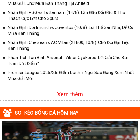
Hạng Anh, Champions League, Serie A, BundesLiga, World cup,
Mùa Giải, Chờ Mưa Bàn Thắng Tại Anfield
AFF Cup, kể cả bảng xếp hạng V-League của bóng đá Việt Nam và
Nhận Định PSG vs Tottenham (14/8): Lần Đầu Đối Đầu & Thử
bao gồm cả những giải đấu bóng đá nhỏ.
Thách Cực Lớn Cho Spurs
✓ Tại chuyên mục
Bảng Xếp Hạng Bóng Đá
được đội ngũ chuyên
Nhận Định Dortmund vs Juventus (10/8): Lợi Thế Sân Nhà, Dễ Có
viên thiết kế theo từng tab cụ thể (tầm khoảng 1 tuần tới), hoặc bạn
Mưa Bàn Thắng
có thể vào bảng xếp hạng để xem cụ thể hơn theo từng vòng đấu
Nhận Định Chelsea vs AC Milan (21h00, 10/8): Chờ Đợi Đại Tiệc
như: vòng 1, 2,3,... hoặc ở những vòng trong như vòng bảng, tứ
Bàn Thắng
kết, bán kết và chung kết. Với những thông tin này sẽ giúp bạn xem
được chính xác về bảng xếp hạng của từng đội tuyển bóng đá
Phân Tích Tân Binh Arsenal - Viktor Gyökeres: Lời Giải Cho Bài
Toán Dứt Điểm?
trong giải đấu bóng đá khác nhau nên rất dễ dàng nắm bắt thông
tin và tiện lợi.
Premier League 2025/26: Điểm Danh 5 Ngôi Sao Đáng Xem Nhất
Mùa Giải Mới
Tổng hợp các giải đấu được cập nhật ở trên Bảng xếp hạng
bóng đá
Xem thêm
Tại chuyên mục
Bảng Xếp Hạng Bóng Đá
trên Website
kqbongda.net
sẽ thường xuyên update bảng xếp hạng của những
giải đấu bóng đá lớn nhất hành tinh như:
SOI KÈO BÓNG ĐÁ HÔM NAY
✓ Giải bóng đá Ngoại hạng Anh;
✓ Giải VĐQG Tây Ban Nha;
✓ Giải VĐQG Italia;