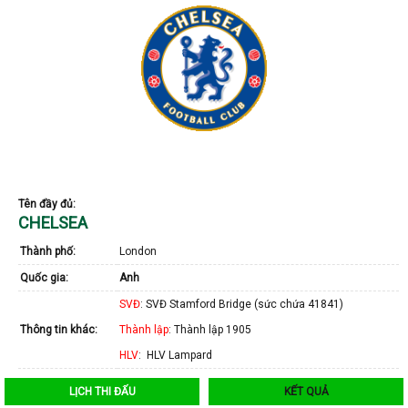
Tên đầy đủ:
CHELSEA
Thành phố:
London
Quốc gia:
Anh
SVĐ
: SVĐ Stamford Bridge (sức chứa 41841)
Thông tin khác:
Thành lập
: Thành lập 1905
HLV
: HLV Lampard
LỊCH THI ĐẤU
KẾT QUẢ