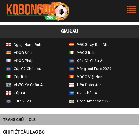
GIẢI ĐẤU
Ngoại Hạng Anh
VĐQG Tây Ban Nha
VĐQG Đức
VĐQG Italia
VĐQG Pháp
Cúp C1 Châu Âu
Cúp C2 Châu Âu
Vòng loại Euro 2020
Cúp Italia
VĐQG Việt Nam
VLWC KV Châu Á
Liên Đoàn Anh
Cúp FA
U23 Châu Á
Euro 2020
Copa America 2020
TRANG CHỦ
CLB
CHI TIẾT CÂU LẠC BỘ