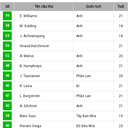
Số
Tên cầu thủ
Quốc tịch
Tuổi
99
D. Williams
Anh
21
98
M. Golding
Anh
18
63
J. Acheampong
Anh
18
56
Giraud-Hutchinson
21
52
A. Matos
Anh
20
48
B. Humphreys
Anh
21
49
J. Tauriainen
Phần Lan
20
45
R. Lavia
Bỉ
21
47
L. Bergström
Phần Lan
21
42
A. Gilchrist
Anh
21
38
Marc Guiu
Tây Ban Nha
19
40
Renato Veiga
Bồ Đào Nha
23