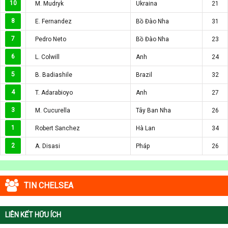
10
M. Mudryk
Ukraina
21
8
E. Fernandez
Bồ Đào Nha
31
7
Pedro Neto
Bồ Đào Nha
23
6
L. Colwill
Anh
24
5
B. Badiashile
Brazil
32
4
T. Adarabioyo
Anh
27
3
M. Cucurella
Tây Ban Nha
26
1
Robert Sanchez
Hà Lan
34
2
A. Disasi
Pháp
26
TIN CHELSEA
LIÊN KẾT HỮU ÍCH