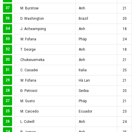
37
M. Burstow
Anh
21
36
D. Washington
Brazil
20
34
J. Acheampong
Anh
18
33
W. Fofana
Pháp
24
32
T. George
Anh
18
30
Chukwuemeka
Anh
21
31
C. Casadei
Italia
25
29
W. Fofana
Hà Lan
21
28
Đ. Petrović
Serbia
25
27
M. Gusto
Pháp
21
25
M. Caicedo
Ecuador
23
26
L. Colwill
Anh
24
24
R. James
Anh
25