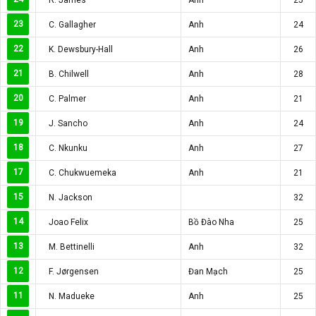
23
C. Gallagher
Anh
24
22
K. Dewsbury-Hall
Anh
26
21
B. Chilwell
Anh
28
20
C. Palmer
Anh
21
19
J. Sancho
Anh
24
18
C. Nkunku
Anh
27
17
C. Chukwuemeka
Anh
21
15
N. Jackson
32
14
Joao Felix
Bồ Đào Nha
25
13
M. Bettinelli
Anh
32
12
F. Jørgensen
Đan Mạch
25
11
N. Madueke
Anh
25