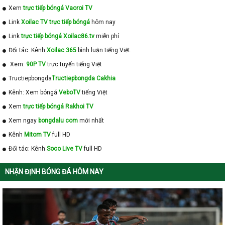
Xem
trực tiếp bóngá Vaoroi TV
Link
Xoilac TV trực tiếp bóngá
hôm nay
Link
trực tiếp bóngá Xoilac86.tv
miễn phí
Đối tác: Kênh
Xoilac 365
bình luận tiếng Việt.
Xem:
90P TV
trực tuyến tiếng Việt
Tructiepbongda
Tructiepbongda Cakhia
Kênh: Xem bóngá
VeboTV
tiếng Việt
Xem
trực tiếp bóngá Rakhoi TV
Xem ngay
bongdalu com
mới nhất
Kênh
Mitom TV
full HD
Đối tác: Kênh
Soco Live TV
full HD
NHẬN ĐỊNH BÓNG ĐÁ HÔM NAY