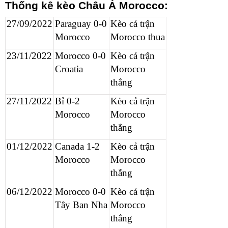
Thống kê kèo Châu Á Morocco:
27/09/2022
Paraguay 0-0
Kèo cả trận
Morocco
Morocco thua
23/11/2022
Morocco 0-0
Kèo cả trận
Croatia
Morocco
thắng
27/11/2022
Bỉ 0-2
Kèo cả trận
Morocco
Morocco
thắng
01/12/2022
Canada 1-2
Kèo cả trận
Morocco
Morocco
thắng
06/12/2022
Morocco 0-0
Kèo cả trận
Tây Ban Nha
Morocco
thắng