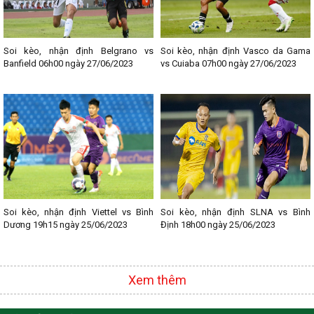
Soi kèo, nhận định Belgrano vs
Soi kèo, nhận định Vasco da Gama
Banfield 06h00 ngày 27/06/2023
vs Cuiaba 07h00 ngày 27/06/2023
Soi kèo, nhận định Viettel vs Bình
Soi kèo, nhận định SLNA vs Bình
Dương 19h15 ngày 25/06/2023
Định 18h00 ngày 25/06/2023
Xem thêm