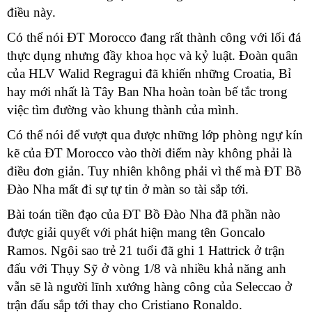
điều này.
Có thể nói ĐT Morocco đang rất thành công với lối đá
thực dụng nhưng đầy khoa học và kỷ luật. Đoàn quân
của HLV Walid Regragui đã khiến những Croatia, Bỉ
hay mới nhất là Tây Ban Nha hoàn toàn bế tắc trong
việc tìm đường vào khung thành của mình.
Có thể nói để vượt qua được những lớp phòng ngự kín
kẽ của ĐT Morocco vào thời điểm này không phải là
điều đơn giản. Tuy nhiên không phải vì thế mà ĐT Bồ
Đào Nha mất đi sự tự tin ở màn so tài sắp tới.
Bài toán tiền đạo của ĐT Bồ Đào Nha đã phần nào
được giải quyết với phát hiện mang tên Goncalo
Ramos. Ngôi sao trẻ 21 tuổi đã ghi 1 Hattrick ở trận
đấu với Thụy Sỹ ở vòng 1/8 và nhiều khả năng anh
vẫn sẽ là người lĩnh xướng hàng công của Seleccao ở
trận đấu sắp tới thay cho Cristiano Ronaldo.