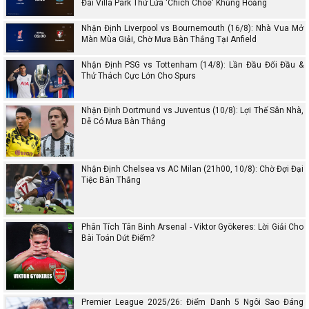
Đài Villa Park Thử Lửa 'Chích Chòe' Khủng Hoảng
Nhận Định Liverpool vs Bournemouth (16/8): Nhà Vua Mở
Màn Mùa Giải, Chờ Mưa Bàn Thắng Tại Anfield
Nhận Định PSG vs Tottenham (14/8): Lần Đầu Đối Đầu &
Thử Thách Cực Lớn Cho Spurs
Nhận Định Dortmund vs Juventus (10/8): Lợi Thế Sân Nhà,
Dễ Có Mưa Bàn Thắng
Nhận Định Chelsea vs AC Milan (21h00, 10/8): Chờ Đợi Đại
Tiệc Bàn Thắng
Phân Tích Tân Binh Arsenal - Viktor Gyökeres: Lời Giải Cho
Bài Toán Dứt Điểm?
Premier League 2025/26: Điểm Danh 5 Ngôi Sao Đáng