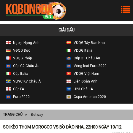
GIẢI ĐẤU
Ngoại Hạng Anh
VĐQG Tây Ban Nha
VĐQG Đức
VĐQG Italia
VĐQG Pháp
Cúp C1 Châu Âu
Cúp C2 Châu Âu
Vòng loại Euro 2020
Cúp Italia
VĐQG Việt Nam
VLWC KV Châu Á
Liên Đoàn Anh
Cúp FA
U23 Châu Á
Euro 2020
Copa America 2020
TRANG CHỦ
Betway
SOI KÈO THƠM MOROCCO VS BỒ ĐÀO NHA, 22H00 NGÀY 10/12