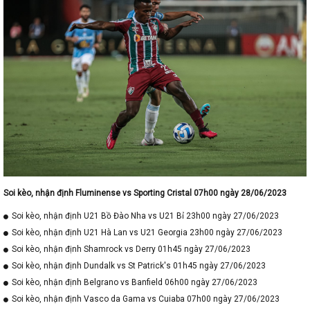
Soi kèo, nhận định Fluminense vs Sporting Cristal 07h00 ngày 28/06/2023
Soi kèo, nhận định U21 Bồ Đào Nha vs U21 Bỉ 23h00 ngày 27/06/2023
Soi kèo, nhận định U21 Hà Lan vs U21 Georgia 23h00 ngày 27/06/2023
Soi kèo, nhận định Shamrock vs Derry 01h45 ngày 27/06/2023
Soi kèo, nhận định Dundalk vs St Patrick's 01h45 ngày 27/06/2023
Soi kèo, nhận định Belgrano vs Banfield 06h00 ngày 27/06/2023
Soi kèo, nhận định Vasco da Gama vs Cuiaba 07h00 ngày 27/06/2023