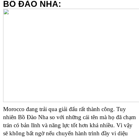
BỒ ĐÀO NHA:
Morocco đang trải qua giải đấu rất thành công. Tuy
nhiên Bồ Đào Nha so với những cái tên mà họ đã chạm
trán có bản lĩnh và năng lực tốt hơn khá nhiều. Vì vậy
sẽ không bất ngờ nếu chuyến hành trình đầy vi diệu