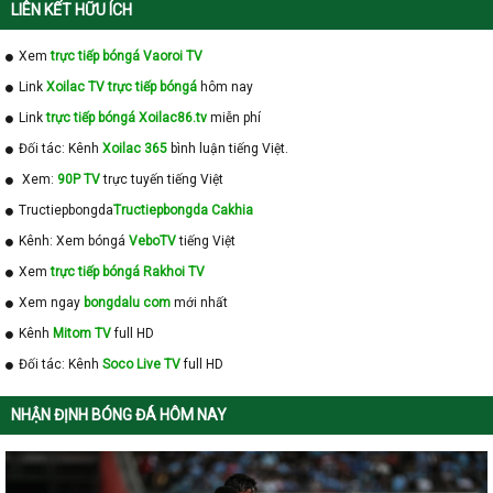
LIÊN KẾT HỮU ÍCH
Xem
trực tiếp bóngá Vaoroi TV
Link
Xoilac TV trực tiếp bóngá
hôm nay
Link
trực tiếp bóngá Xoilac86.tv
miễn phí
Đối tác: Kênh
Xoilac 365
bình luận tiếng Việt.
Xem:
90P TV
trực tuyến tiếng Việt
Tructiepbongda
Tructiepbongda Cakhia
Kênh: Xem bóngá
VeboTV
tiếng Việt
Xem
trực tiếp bóngá Rakhoi TV
Xem ngay
bongdalu com
mới nhất
Kênh
Mitom TV
full HD
Đối tác: Kênh
Soco Live TV
full HD
NHẬN ĐỊNH BÓNG ĐÁ HÔM NAY