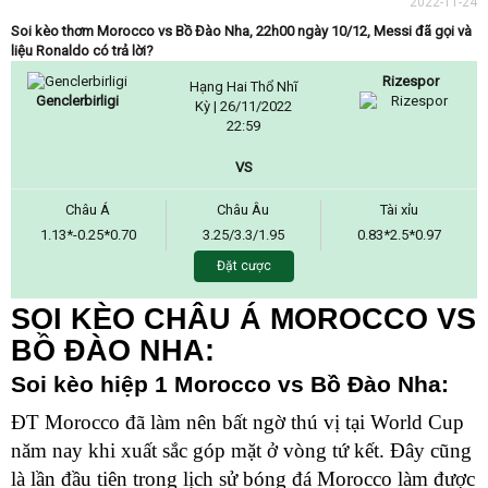
2022-11-24
Soi kèo thơm Morocco vs Bồ Đào Nha, 22h00 ngày 10/12, Messi đã gọi và
liệu Ronaldo có trả lời?
Rizespor
Hạng Hai Thổ Nhĩ
Genclerbirligi
Kỳ | 26/11/2022
22:59
VS
Châu Á
Châu Âu
Tài xỉu
1.13*-0.25*0.70
3.25/3.3/1.95
0.83*2.5*0.97
Đặt cược
SOI KÈO CHÂU Á MOROCCO VS
BỒ ĐÀO NHA:
Soi kèo hiệp 1 Morocco vs Bồ Đào Nha:
ĐT Morocco đã làm nên bất ngờ thú vị tại World Cup
năm nay khi xuất sắc góp mặt ở vòng tứ kết. Đây cũng
là lần đầu tiên trong lịch sử bóng đá Morocco làm được