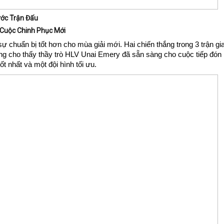
ớc Trận Đấu
 Cuộc Chinh Phục Mới
ự chuẩn bị tốt hơn cho mùa giải mới. Hai chiến thắng trong 3 trận gi
ng cho thấy thầy trò HLV Unai Emery đã sẵn sàng cho cuộc tiếp đón
ốt nhất và một đội hình tối ưu.