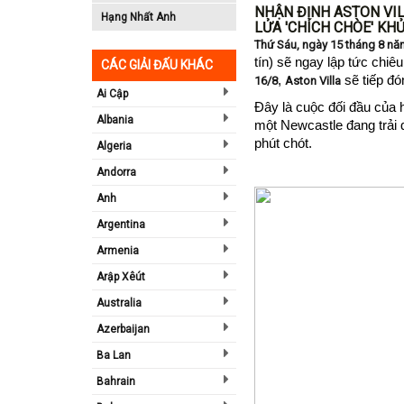
NHẬN ĐỊNH ASTON VIL
Hạng Nhất Anh
LỬA 'CHÍCH CHÒE' K
Thứ Sáu, ngày 15 tháng 8 n
tín) sẽ ngay lập tức chi
CÁC GIẢI ĐẤU KHÁC
,
sẽ tiếp đ
16/8
Aston Villa
Ai Cập
Đây là cuộc đối đầu của h
Albania
một Newcastle đang trải
phút chót.
Algeria
Andorra
Anh
Argentina
Armenia
Arập Xêút
Australia
Azerbaijan
Ba Lan
Bahrain