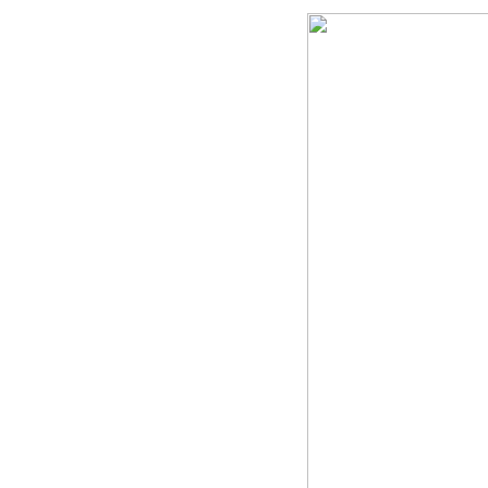
Macedonia
Malaysia
Malta
Mexico
Moldova
Montenegro
Mỹ
Na Uy
Nam Mỹ
Nam Phi
New Zealand
Nga
Nhật Bản
Nicaragua
Oman