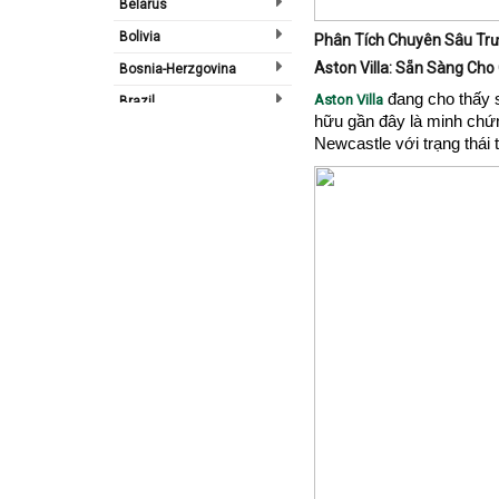
Belarus
Bolivia
Phân Tích Chuyên Sâu Trư
Aston Villa: Sẵn Sàng Cho
Bosnia-Herzgovina
đang cho thấy s
Aston Villa
Brazil
hữu gần đây là minh chứ
Bulgary
Newcastle với trạng thái t
Bắc Ireland
Bắc Mỹ
Bỉ
Bồ Đào Nha
Campuchia
Canada
Chi Lê
Châu Phi
Châu Á
Châu Âu
Châu Úc