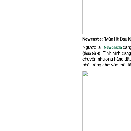
Colombia
Costa Rica
Croatia
Ecuador
Newcastle: "Mùa Hè Đau K
Estonia
Ngược lại,
đang
Newcastle
Georgia
. Tình hình càng
(thua tới 4)
Gibralta
chuyển nhượng hàng đầu 
phải trông chờ vào một tâ
Honduras
Hungary
Hy Lạp
Hà Lan
Hàn Quốc
Hồng Kông
Iceland
Indonesia