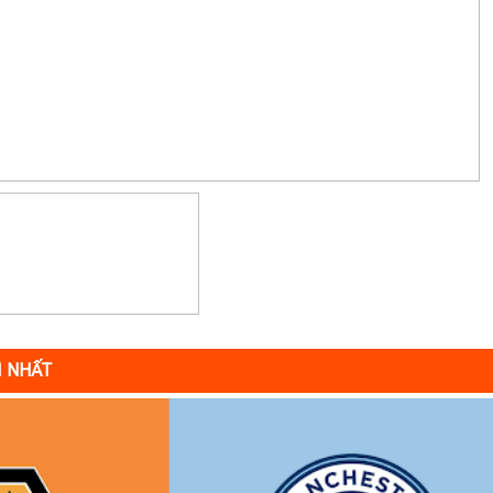
I NHẤT