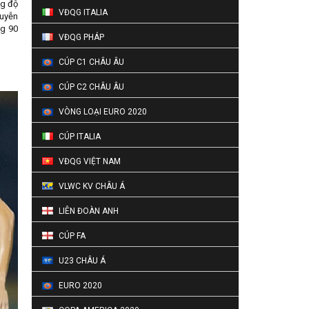
ng độ
VĐQG ITALIA
guyễn
ng 90
VĐQG PHÁP
CÚP C1 CHÂU ÂU
CÚP C2 CHÂU ÂU
VÒNG LOẠI EURO 2020
CÚP ITALIA
VĐQG VIỆT NAM
VLWC KV CHÂU Á
LIÊN ĐOÀN ANH
CÚP FA
U23 CHÂU Á
EURO 2020