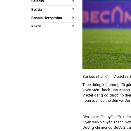
Belarus
Bolivia
Bosnia-Herzgovina
Brazil
Bulgary
Bắc Ireland
Bắc Mỹ
Bỉ
Bồ Đào Nha
Soi kèo nhận định Viettel vs
Campuchia
Theo thống kê, phong độ gần
Canada
luyện viên Thạch Bảo Khanh 
Chi Lê
Viettel đang có được 15 điểm
hoàn toàn có thể đến với đội 
Châu Phi
Châu Á
Bên kia chiến tuyến, đội khá
Châu Âu
luyện viên Nguyễn Thanh Sơn 
Dương chỉ mới có được 2 tr
Châu Úc