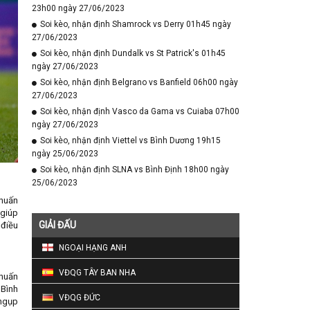
23h00 ngày 27/06/2023
Soi kèo, nhận định Shamrock vs Derry 01h45 ngày
27/06/2023
Soi kèo, nhận định Dundalk vs St Patrick's 01h45
ngày 27/06/2023
Soi kèo, nhận định Belgrano vs Banfield 06h00 ngày
27/06/2023
Soi kèo, nhận định Vasco da Gama vs Cuiaba 07h00
ngày 27/06/2023
Soi kèo, nhận định Viettel vs Bình Dương 19h15
ngày 25/06/2023
Soi kèo, nhận định SLNA vs Bình Định 18h00 ngày
25/06/2023
 huấn
 giúp
GIẢI ĐẤU
 điều
NGOẠI HẠNG ANH
VĐQG TÂY BAN NHA
 huấn
 Bình
VĐQG ĐỨC
 ngụp