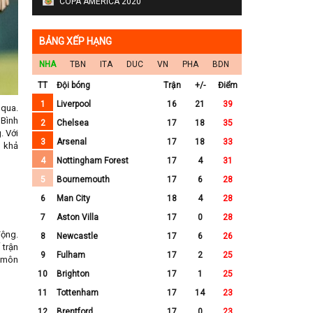
COPA AMERICA 2020
BẢNG XẾP HẠNG
NHA
TBN
ITA
DUC
VN
PHA
BDN
TT
Đội bóng
Trận
+/-
Điểm
1
Liverpool
16
21
39
 qua.
 Bình
2
Chelsea
17
18
35
. Với
3
Arsenal
17
18
33
u khả
4
Nottingham Forest
17
4
31
5
Bournemouth
17
6
28
6
Man City
18
4
28
7
Aston Villa
17
0
28
động.
8
Newcastle
17
6
26
 trận
9
Fulham
17
2
25
n môn
10
Brighton
17
1
25
11
Tottenham
17
14
23
12
Brentford
17
0
23