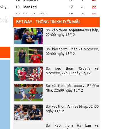
ường,
13
Man Utd
17
-1
22
14
West Ham Utd
17
-8
20
Thanh
BETWAY - THÔNG TIN KHUYẾN MÃI
15
Everton
17
-7
17
Soi kèo thơm Argentina vs Pháp,
16
Crystal Palace
17
-8
16
22h00 ngày 18/12
17
Leicester City
17
-16
14
18
Ipswich
17
-16
12
Soi kèo thơm Pháp vs Morocco,
19
Wolves
17
-13
12
02h00 ngày 15/12
20
Southampton
17
-25
6
Soi kèo thơm Croatia vs
Morocco, 22h00 ngày 17/12
Soi kèo thơm Morocco vs Bồ Đào
Nha, 22h00 ngày 10/12
Soi kèo thơm Anh vs Pháp, 02h00
ngày 11/12
Soi kèo thơm Hà Lan vs