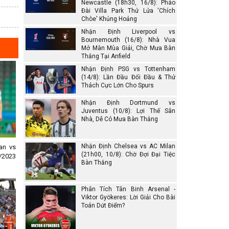
Newcastle (18h30, 16/8): Pháo
Đài Villa Park Thử Lửa 'Chích
Chòe' Khủng Hoảng
Nhận Định Liverpool vs
Bournemouth (16/8): Nhà Vua
Mở Màn Mùa Giải, Chờ Mưa Bàn
Thắng Tại Anfield
Nhận Định PSG vs Tottenham
(14/8): Lần Đầu Đối Đầu & Thử
Thách Cực Lớn Cho Spurs
Nhận Định Dortmund vs
Juventus (10/8): Lợi Thế Sân
Nhà, Dễ Có Mưa Bàn Thắng
Nhận Định Chelsea vs AC Milan
an vs
(21h00, 10/8): Chờ Đợi Đại Tiệc
/2023
Bàn Thắng
Phân Tích Tân Binh Arsenal -
Viktor Gyökeres: Lời Giải Cho Bài
Toán Dứt Điểm?