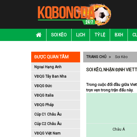
SOI KÈO
LỊCH
TỶ LỆ
BXH
C
ĐƯỢC QUAN TÂM
TRANG CHỦ
Soi Kèo
Ngoại Hạng Anh
SOI KÈO, NHẬN ĐỊNH VIE
VĐQG Tây Ban Nha
Trong cuộc đối đầu giữa Viet
VĐQG Đức
trọn vẹn trong trận đấu này.
VĐQG Italia
VĐQG Pháp
Cúp C1 Châu Âu
Cúp C2 Châu Âu
Châu Á
VĐQG Việt Nam