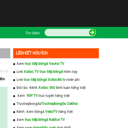
Tìm kiếm
LIÊN KẾT HỮU ÍCH
Xem
trực tiếp bóngá Vaoroi TV
06-24
Link
Xoilac TV trực tiếp bóngá
hôm nay
iểm
Link
trực tiếp bóngá Xoilac86.tv
miễn phí
Đối tác: Kênh
Xoilac 365
bình luận tiếng Việt.
Xem:
90P TV
trực tuyến tiếng Việt
Tructiepbongda
Tructiepbongda Cakhia
Kênh: Xem bóngá
VeboTV
tiếng Việt
Xem
trực tiếp bóngá Rakhoi TV
Xem ngay
bongdalu com
mới nhất