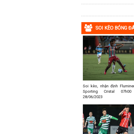
Tajikistan
Thái Lan
Thế Giới
SOI KÈO BÓNG Đ
Thổ Nhĩ Kỳ
Thụy Sỹ
Thụy Điển
Trung Quốc
Tunisia
Tây Ban Nha
UAE
Soi kèo, nhận định Flumine
Sporting Cristal 07h0
Ukraina
28/06/2023
Uruguay
Uzbekistan
Venezuela
Việt Nam