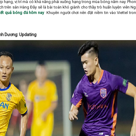
g xếp hạng, vị trí mà có khả năng phải xuống hạng trong mùa bóng năm nay. Pho
h trên sân Hàng Đẫy sẽ là bài toán khó giành cho thầy trò huấn luyện viên N
kết quả bóng đá hôm nay
Khuyên người chơi nên đặt niềm tin vào Viettel tro
Bình Dương: Updating