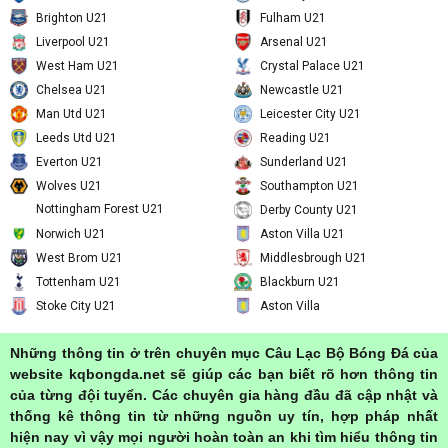
Plymouth Argyle
Oxford Utd
Portsmouth
Man City U21
Brighton U21
Fulham U21
Liverpool U21
Arsenal U21
West Ham U21
Crystal Palace U21
Chelsea U21
Newcastle U21
Man Utd U21
Leicester City U21
Leeds Utd U21
Reading U21
Everton U21
Sunderland U21
Wolves U21
Southampton U21
Nottingham Forest U21
Derby County U21
Norwich U21
Aston Villa U21
West Brom U21
Middlesbrough U21
Tottenham U21
Blackburn U21
Stoke City U21
Aston Villa
Những thông tin ở trên chuyên mục Câu Lạc Bộ Bóng Đá của
website
kqbongda.net
sẽ giúp các bạn biết rõ hơn thông tin
của từng đội tuyển. Các chuyên gia hàng đầu đã cập nhật và