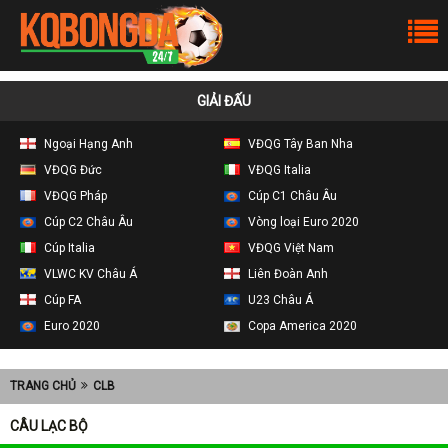
GIẢI ĐẤU
Ngoại Hạng Anh
VĐQG Tây Ban Nha
VĐQG Đức
VĐQG Italia
VĐQG Pháp
Cúp C1 Châu Âu
Cúp C2 Châu Âu
Vòng loại Euro 2020
Cúp Italia
VĐQG Việt Nam
VLWC KV Châu Á
Liên Đoàn Anh
Cúp FA
U23 Châu Á
Euro 2020
Copa America 2020
TRANG CHỦ
CLB
CÂU LẠC BỘ