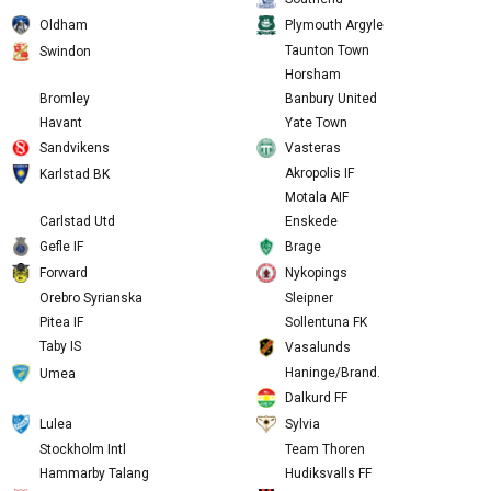
Bracknell Town
Crawley Town
Southend
Oldham
Plymouth Argyle
Taunton Town
Swindon
Horsham
Bromley
Banbury United
Havant
Yate Town
Sandvikens
Vasteras
Akropolis IF
Karlstad BK
Motala AIF
Carlstad Utd
Enskede
Gefle IF
Brage
Forward
Nykopings
Orebro Syrianska
Sleipner
Pitea IF
Sollentuna FK
Taby IS
Vasalunds
Haninge/Brand.
Umea
Dalkurd FF
Lulea
Sylvia