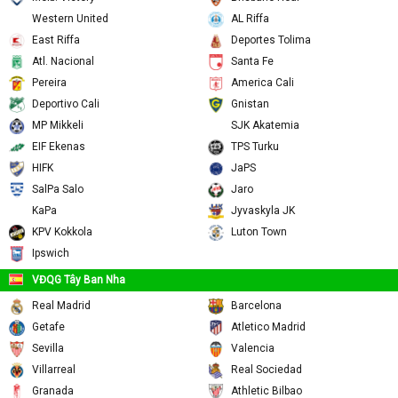
Western United
Brisbane Roar
AL Riffa
East Riffa
Deportes Tolima
Atl. Nacional
Santa Fe
Pereira
America Cali
Deportivo Cali
Gnistan
SJK Akatemia
MP Mikkeli
EIF Ekenas
TPS Turku
HIFK
JaPS
SalPa Salo
KaPa
Jaro
Jyvaskyla JK
KPV Kokkola
Luton Town
Ipswich
VĐQG Tây Ban Nha
Real Madrid
Barcelona
Getafe
Atletico Madrid
Sevilla
Valencia