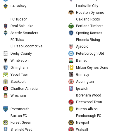
Troyes
Clermont
Auxerre
Colorado Rapids
Louisville City
LA Galaxy
Houston Dynamo
FC Tucson
Oakland Roots
Real Salt Lake
Portland Timbers
Seattle Sounders
Sporting Kansas
FC Tulsa
Phoenix Rising
El Paso Locomotive
Ajaccio
Derby County
Peterborough Utd
Wimbledon
Barnet
Gillingham
Milton Keynes Dons
Yeovil Town
Grimsby
Stockport
Accrington
Charlton Athletic
Ipswich
Boreham Wood
Wrexham
Fleetwood Town
Portsmouth
Burton Albion
Buxton FC
Farnborough FC