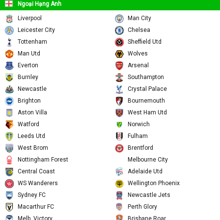
Ngoại Hạng Anh
Liverpool
Man City
Leicester City
Chelsea
Tottenham
Sheffield Utd
Man Utd
Wolves
Everton
Arsenal
Burnley
Southampton
Newcastle
Crystal Palace
Brighton
Bournemouth
Aston Villa
West Ham Utd
Watford
Norwich
Leeds Utd
Fulham
West Brom
Brentford
Melbourne City
Nottingham Forest
Central Coast
Adelaide Utd
WS Wanderers
Wellington Phoenix
Sydney FC
Newcastle Jets
Macarthur FC
Perth Glory
Melb. Victory