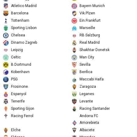
Rangers
Porto
Club Brugge
B.Leverkusen
Atletico Madrid
Bayern Munich
Barcelona
Vik.Plzen
Tottenham
Ein.Frankfurt
Sporting Lisbon
Marseille
Chelsea
RB Salzburg
Dinamo Zagreb
Real Madrid
Leipzig
Shakhtar Donetsk
Celtic
Man City
B.Dortmund
Sevilla
Kobenhavn
Benfica
PSG
Maccabi Haifa
Frosinone
Zaragoza
Espanyol
Leganes
Tenerife
Levante
Sporting Gijon
Racing Santander
Andorra FC
Racing Ferrol
Amorebieta