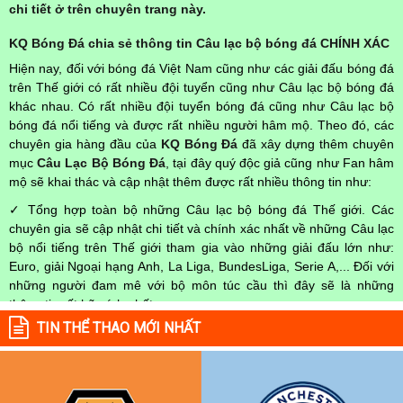
thống kê thông tin từ những nguồn uy tín, hợp pháp nhất
hiện nay vì vậy mọi người hoàn toàn an khi tìm hiểu thông tin
chi tiết ở trên chuyên trang này.
KQ Bóng Đá chia sẻ thông tin Câu lạc bộ bóng đá CHÍNH XÁC
Hiện nay, đối với bóng đá Việt Nam cũng như các giải đấu bóng đá
trên Thế giới có rất nhiều đội tuyển cũng như Câu lạc bộ bóng đá
khác nhau. Có rất nhiều đội tuyển bóng đá cũng như Câu lạc bộ
bóng đá nổi tiếng và được rất nhiều người hâm mộ. Theo đó, các
chuyên gia hàng đầu của
KQ Bóng Đá
đã xây dựng thêm chuyên
mục
Câu Lạc Bộ Bóng Đá
, tại đây quý độc giả cũng như Fan hâm
mộ sẽ khai thác và cập nhật thêm được rất nhiều thông tin như:
✓ Tổng hợp toàn bộ những Câu lạc bộ bóng đá Thế giới. Các
chuyên gia sẽ cập nhật chi tiết và chính xác nhất về những Câu lạc
bộ nổi tiếng trên Thế giới tham gia vào những giải đấu lớn như:
Euro, giải Ngoại hạng Anh, La Liga, BundesLiga, Serie A,... Đối với
những người đam mê với bộ môn túc cầu thì đây sẽ là những
thông tin rất hữu ích nhất.
TIN THỂ THAO MỚI NHẤT
✓ Dựa vào thông tin ở trên chuyên mục
Câu Lạc Bộ Bóng Đá
, các
bạn hoàn toàn tìm được câu trả lời đối với thắc mắc mà mình quan