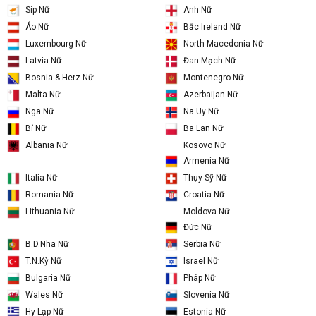
Hà Lan Nữ
Iceland Nữ
Séc Nữ
Belarus Nữ
Síp Nữ
Anh Nữ
Áo Nữ
Bắc Ireland Nữ
Luxembourg Nữ
North Macedonia Nữ
Latvia Nữ
Đan Mạch Nữ
Bosnia & Herz Nữ
Montenegro Nữ
Malta Nữ
Azerbaijan Nữ
Nga Nữ
Na Uy Nữ
Bỉ Nữ
Ba Lan Nữ
Kosovo Nữ
Albania Nữ
Armenia Nữ
Italia Nữ
Thụy Sỹ Nữ
Romania Nữ
Croatia Nữ
Moldova Nữ
Lithuania Nữ
Đức Nữ
B.D.Nha Nữ
Serbia Nữ
T.N.Kỳ Nữ
Israel Nữ
Bulgaria Nữ
Pháp Nữ