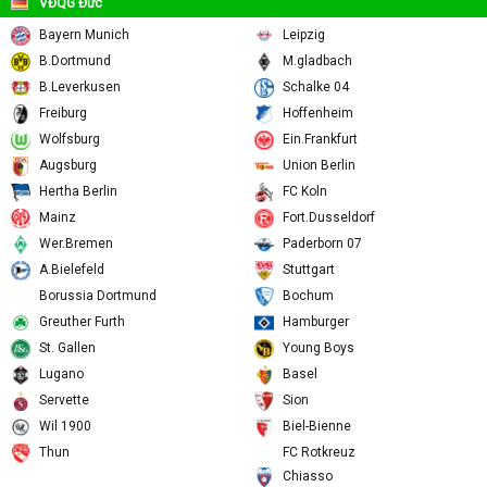
Cameroon U23
VĐQG Đức
Bayern Munich
Leipzig
B.Dortmund
M.gladbach
B.Leverkusen
Schalke 04
Freiburg
Hoffenheim
Wolfsburg
Ein.Frankfurt
Augsburg
Union Berlin
Hertha Berlin
FC Koln
Mainz
Fort.Dusseldorf
Wer.Bremen
Paderborn 07
A.Bielefeld
Stuttgart
Borussia Dortmund
Bochum
Greuther Furth
Hamburger
St. Gallen
Young Boys
Lugano
Basel
Servette
Sion
Wil 1900
Biel-Bienne