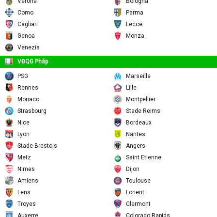
Empoli
Fiorentina
Verona
Bologna
Como
Parma
Cagliari
Lecce
Genoa
Monza
Venezia
VĐQG Pháp
PSG
Marseille
Rennes
Lille
Monaco
Montpellier
Strasbourg
Stade Reims
Nice
Bordeaux
Lyon
Nantes
Stade Brestois
Angers
Metz
Saint Etienne
Nimes
Dijon
Amiens
Toulouse
Lens
Lorient