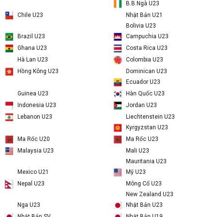
Arka Gdynia
Australia U23
Bỉ U23
Arập Xêut U23
B.B.Ngà U23
Nhật Bản U21
Chile U23
Bolivia U23
Brazil U23
Campuchia U23
Ghana U23
Costa Rica U23
Hà Lan U23
Colombia U23
Dominican U23
Hồng Kông U23
Ecuador U23
Guinea U23
Hàn Quốc U23
Indonesia U23
Jordan U23
Liechtenstein U23
Lebanon U23
Kyrgyzstan U23
Ma Rốc U20
Ma Rốc U23
Mali U23
Malaysia U23
Mauritania U23
Mexico U21
Mỹ U23
Mông Cổ U23
Nepal U23
New Zealand U23