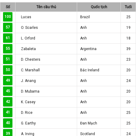
Số
Tên cầu thủ
Quốc tịch
Tuổi
100
Lucas
Brazil
25
57
O. Scarles
Anh
19
61
L. Orford
Anh
18
55
Zabaleta
Argentina
39
51
D. Chesters
Anh
23
50
C. Marshall
Bắc Ireland
20
49
J. Anang
Anh
24
45
D. Mubama
Anh
20
42
K. Casey
Anh
20
41
D. Rice
Anh
25
40
G. Earthy
Đan Mạch
25
39
A. Irving
Scotland
24