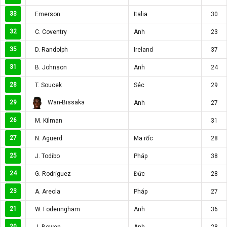
33
Emerson
Italia
30
32
C. Coventry
Anh
23
35
D. Randolph
Ireland
37
31
B. Johnson
Anh
24
28
T. Soucek
Séc
29
Wan-Bissaka
29
Anh
27
26
M. Kilman
31
27
N. Aguerd
Ma rốc
28
25
J. Todibo
Pháp
38
24
G. Rodríguez
Đức
28
23
A. Areola
Pháp
27
21
W. Foderingham
Anh
36
20
J. Bowen
Anh
28