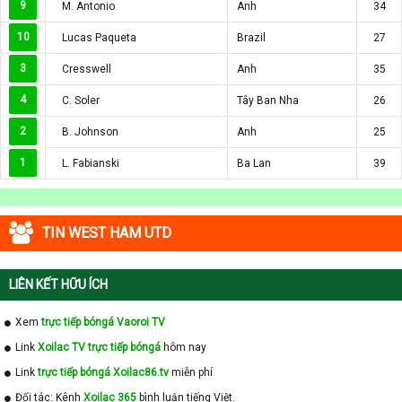
9
M. Antonio
Anh
34
10
Lucas Paqueta
Brazil
27
3
Cresswell
Anh
35
4
C. Soler
Tây Ban Nha
26
2
B. Johnson
Anh
25
1
L. Fabianski
Ba Lan
39
TIN WEST HAM UTD
LIÊN KẾT HỮU ÍCH
Xem
trực tiếp bóngá Vaoroi TV
Link
Xoilac TV trực tiếp bóngá
hôm nay
Link
trực tiếp bóngá Xoilac86.tv
miễn phí
Đối tác: Kênh
Xoilac 365
bình luận tiếng Việt.