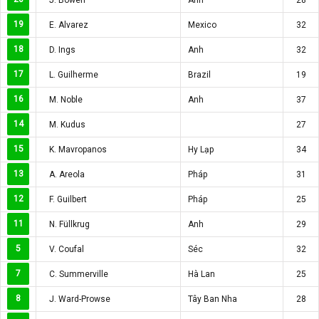
19
E. Alvarez
Mexico
32
18
D. Ings
Anh
32
17
L. Guilherme
Brazil
19
16
M. Noble
Anh
37
14
M. Kudus
27
15
K. Mavropanos
Hy Lạp
34
13
A. Areola
Pháp
31
12
F. Guilbert
Pháp
25
11
N. Füllkrug
Anh
29
5
V. Coufal
Séc
32
7
C. Summerville
Hà Lan
25
8
J. Ward-Prowse
Tây Ban Nha
28