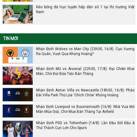
Kèo bóng đá trực tuyến hấp dẫn số 1 tại thị trường Việt
Nam
TIN MỚI
Nhận Định Wolves vs Man City (23h30, 16/8): Cựu Vương
Ra Quân, Vượt Qua Khủng Hoảng?
Nhận Định MU vs Arsenal (22h30, 17/8): Đại Chiến Khai
Màn, Chờ Đợi Bữa Tiệc Bàn Thắng
Nhận Định Aston Villa vs Newcastle (18h30, 16/8): Pháo
Đài Villa Park Thử Lửa 'Chích Chòe' Khủng Hoảng
Nhận Định Liverpool vs Bournemouth (16/8): Nhà Vua Mở
Màn Mùa Giải, Chờ Mưa Bàn Thắng Tại Anfield
Nhận Định PSG vs Tottenham (14/8): Lần Đầu Đối Đầu &
Thử Thách Cực Lớn Cho Spurs