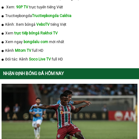
Xem:
90P TV
trực tuyến tiếng Việt
Tructiepbongda
Tructiepbongda Cakhia
Kênh: Xem bóngá
VeboTV
tiếng Việt
Xem
trực tiếp bóngá Rakhoi TV
Xem ngay
bongdalu com
mới nhất
Kênh
Mitom TV
full HD
Đối tác: Kênh
Soco Live TV
full HD
NHẬN ĐỊNH BÓNG ĐÁ HÔM NAY