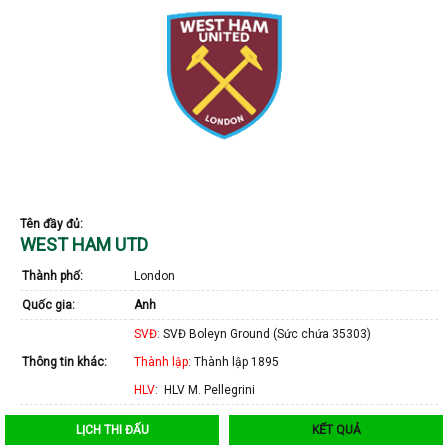
Tên đầy đủ:
WEST HAM UTD
Thành phố:
London
Quốc gia:
Anh
SVĐ
: SVĐ Boleyn Ground (Sức chứa 35303)
Thông tin khác:
Thành lập
: Thành lập 1895
HLV
: HLV M. Pellegrini
LỊCH THI ĐẤU
KẾT QUẢ