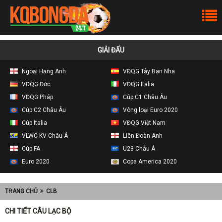
GIẢI ĐẤU
Ngoại Hạng Anh
VĐQG Tây Ban Nha
VĐQG Đức
VĐQG Italia
VĐQG Pháp
Cúp C1 Châu Âu
Cúp C2 Châu Âu
Vòng loại Euro 2020
Cúp Italia
VĐQG Việt Nam
VLWC KV Châu Á
Liên Đoàn Anh
Cúp FA
U23 Châu Á
Euro 2020
Copa America 2020
TRANG CHỦ
CLB
CHI TIẾT CÂU LẠC BỘ