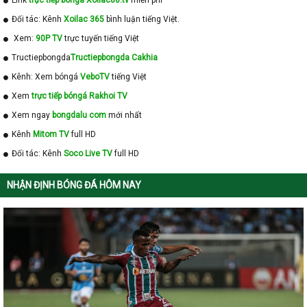
Link
trực tiếp bóngá Xoilac86.tv
miễn phí
Pháp
. Có lẽ đã phần nào giúp bạn hiểu hơn về giải đấu này và cập
Đối tác: Kênh
Xoilac 365
bình luận tiếng Việt.
nhật KQ Cup Phap nhanh chóng. Hãy theo dõi trang web
Kqbongda.com để cập nhật nhiều thông tin mới nhất về kết quả
Xem:
90P TV
trực tuyến tiếng Việt
bóng đá các bạn nhé !
Tructiepbongda
Tructiepbongda Cakhia
Kênh: Xem bóngá
VeboTV
tiếng Việt
Xem
trực tiếp bóngá Rakhoi TV
Xem ngay
bongdalu com
mới nhất
Kênh
Mitom TV
full HD
Đối tác: Kênh
Soco Live TV
full HD
NHẬN ĐỊNH BÓNG ĐÁ HÔM NAY