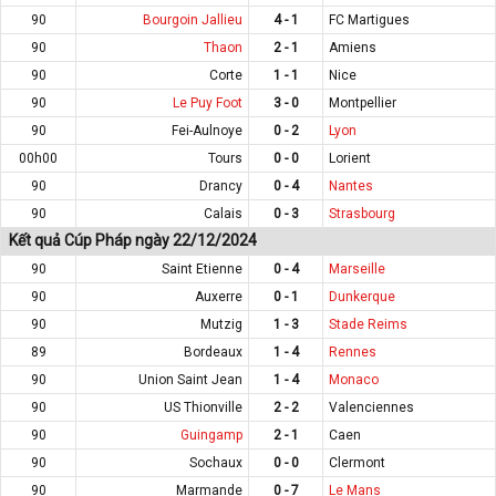
90
Bourgoin Jallieu
4 - 1
FC Martigues
90
Thaon
2 - 1
Amiens
90
Corte
1 - 1
Nice
90
Le Puy Foot
3 - 0
Montpellier
90
Fei-Aulnoye
0 - 2
Lyon
00h00
Tours
0 - 0
Lorient
90
Drancy
0 - 4
Nantes
90
Calais
0 - 3
Strasbourg
Kết quả Cúp Pháp ngày 22/12/2024
90
Saint Etienne
0 - 4
Marseille
90
Auxerre
0 - 1
Dunkerque
90
Mutzig
1 - 3
Stade Reims
89
Bordeaux
1 - 4
Rennes
90
Union Saint Jean
1 - 4
Monaco
90
US Thionville
2 - 2
Valenciennes
90
Guingamp
2 - 1
Caen
90
Sochaux
0 - 0
Clermont
90
Marmande
0 - 7
Le Mans