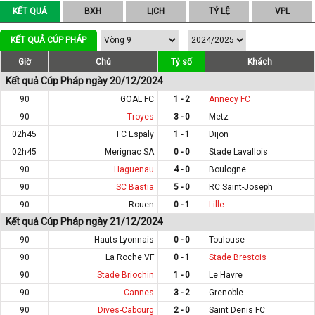
KẾT QUẢ
BXH
LỊCH
TỶ LỆ
VPL
KẾT QUẢ CÚP PHÁP
Giờ
Chủ
Tỷ số
Khách
Kết quả Cúp Pháp ngày 20/12/2024
90
GOAL FC
1 - 2
Annecy FC
90
Troyes
3 - 0
Metz
02h45
FC Espaly
1 - 1
Dijon
02h45
Merignac SA
0 - 0
Stade Lavallois
90
Haguenau
4 - 0
Boulogne
90
SC Bastia
5 - 0
RC Saint-Joseph
90
Rouen
0 - 1
Lille
Kết quả Cúp Pháp ngày 21/12/2024
90
Hauts Lyonnais
0 - 0
Toulouse
90
La Roche VF
0 - 1
Stade Brestois
90
Stade Briochin
1 - 0
Le Havre
90
Cannes
3 - 2
Grenoble
90
Dives-Cabourg
2 - 0
Saint Denis FC