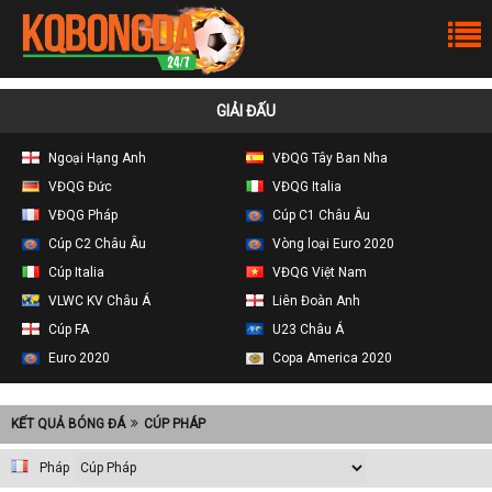
GIẢI ĐẤU
Ngoại Hạng Anh
VĐQG Tây Ban Nha
VĐQG Đức
VĐQG Italia
VĐQG Pháp
Cúp C1 Châu Âu
Cúp C2 Châu Âu
Vòng loại Euro 2020
Cúp Italia
VĐQG Việt Nam
VLWC KV Châu Á
Liên Đoàn Anh
Cúp FA
U23 Châu Á
Euro 2020
Copa America 2020
KẾT QUẢ BÓNG ĐÁ
CÚP PHÁP
Pháp