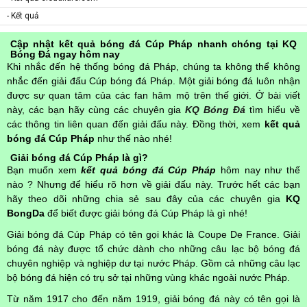
- Kết quả
Cập nhật kết quả bóng đá Cúp Pháp nhanh chóng tại KQ
Bóng Đá ngay hôm nay
Khi nhắc đến hệ thống bóng đá Pháp, chúng ta không thể không
nhắc đến giải đấu Cúp bóng đá Pháp. Một giải bóng đá luôn nhận
được sự quan tâm của các fan hâm mộ trên thế giới. Ở bài viết
này, các bạn hãy cùng các chuyên gia
KQ Bóng Đá
tìm hiểu về
các thông tin liên quan đến giải đấu này. Đồng thời, xem
kết quả
bóng đá Cúp Pháp
như thế nào nhé!
Giải bóng đá Cúp Pháp là gì?
Bạn muốn xem
kết quả bóng đá Cúp Pháp
hôm nay như thế
nào ? Nhưng để hiểu rõ hơn về giải đấu này. Trước hết các bạn
hãy theo dõi những chia sẻ sau đây của các chuyên gia
KQ
BongDa
để biết được giải bóng đá Cúp Pháp là gì nhé!
Giải bóng đá Cúp Pháp có tên gọi khác là Coupe De France. Giải
bóng đá này được tổ chức dành cho những câu lạc bộ bóng đá
chuyên nghiệp và nghiệp dư tại nước Pháp. Gồm cả những câu lạc
bộ bóng đá hiện có trụ sở tại những vùng khác ngoài nước Pháp.
Từ năm 1917 cho đến năm 1919, giải bóng đá này có tên gọi là