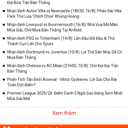
Tại các mùa giải đầu tiên của giải bóng đá cúp Pháp, có tất cả 48
Đợi Bữa Tiệc Bàn Thắng
câu lạc bộ cùng tham gia thi đấu với nhau. Nhưng đến năm 1948,
Nhận Định Aston Villa vs Newcastle (18h30, 16/8): Pháo Đài Villa
con số đã ngày càng tăng lên đạt đến 1000 và cho đến nay thì đã
Park Thử Lửa 'Chích Chòe' Khủng Hoảng
có trên 7000 câu lạc bộ bóng đá tham gia thi đấu ở giải đấu này.
Nhận Định Liverpool vs Bournemouth (16/8): Nhà Vua Mở Màn
Vì số lượng các câu lạc bộ bóng đá tham gia ngày càng tăng lên.
Mùa Giải, Chờ Mưa Bàn Thắng Tại Anfield
Nên Liên đoàn bóng đá đã đưa ra quyết định tổ chức những vòng
Nhận Định PSG vs Tottenham (14/8): Lần Đầu Đối Đầu & Thử
loại được áp dụng cho mùa giải 2019 - 2020. Hơn thế nữa, tại mùa
Thách Cực Lớn Cho Spurs
giải sau đó thì Liên đoàn bóng đá còn có dự định tổ chức thêm
vòng đấu sơ loại thứ 2.
Nhận Định Dortmund vs Juventus (10/8): Lợi Thế Sân Nhà, Dễ Có
Mưa Bàn Thắng
Câu lạc bộ đạt được
kết quả bóng đá Cúp quốc gia Pháp
cao
Nhận Định Chelsea vs AC Milan (21h00, 10/8): Chờ Đợi Đại Tiệc
nhất đầu tiên chính là Olympique de Pantin. Khi đã giành chiến
Bàn Thắng
thắng trước đội tuyển FC Lyon với tỷ số chung cuộc là 3 - 0. Trận
đấu được diễn ra ở Stade de la Légion Saint-Michel, Pari. Vào năm
Phân Tích Tân Binh Arsenal - Viktor Gyökeres: Lời Giải Cho Bài
sau đó, giải đấu được tổ chức tại sân vận động Parc des Princes.
Toán Dứt Điểm?
Tại đó, câu lạc bộ CASG Paris đã rất xuất sắc khi đánh bại câu lạc
Premier League 2025/26: Điểm Danh 5 Ngôi Sao Đáng Xem Nhất
bộ Olympique de Paris với tỷ số là 3 – 2. Với các
bóng đá kết quả
Mùa Giải Mới
Cúp Pháp
vô cùng hấp dẫn và thu hút được số lượng lớn người
hâm mộ theo dõi.
Xem thêm
Các trận đấu được diễn ra luân phiên giữa sân vận động Stade
Pershing và Stade Olympique Yves-du-Manoir. Cho đến năm 1941,