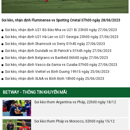
sau :
BD PHAP KQ TT: Bóng đá Pháp kết quả trực tiếp
KQ BD PHAP HN/
KQBD Phap hom nay
: Kết quả Bóng đá
Soi kèo, nhận định Fluminense vs Sporting Cristal 07h00 ngày 28/06/2023
Pháp hôm nay
Soi kèo, nhận định U21 Bồ Đào Nha vs U21 Bỉ 23h00 ngày 27/06/2023
Soi kèo, nhận định U21 Hà Lan vs U21 Georgia 23h00 ngày 27/06/2023
KQTT BD PHAP: Kết quả trực tiếp bóng đá Pháp
Soi kèo, nhận định Shamrock vs Derry 01h45 ngày 27/06/2023
Ketquabongda Phap
: Kết quả Bóng đá Pháp
Soi kèo, nhận định Dundalk vs St Patrick's 01h45 ngày 27/06/2023
Soi kèo, nhận định Belgrano vs Banfield 06h00 ngày 27/06/2023
Bạn còn chần chờ gì nữa mà không cập nhật
kết quả bóng
Soi kèo, nhận định Vasco da Gama vs Cuiaba 07h00 ngày 27/06/2023
đá Pháp
hôm nay tại trang web
Kqbongda.tv
của chúng tôi.
Soi kèo, nhận định Viettel vs Bình Dương 19h15 ngày 25/06/2023
Đảm bảo thông tin
kết quả bóng đá cúp quốc gia Pháp
được
Soi kèo, nhận định SLNA vs Bình Định 18h00 ngày 25/06/2023
cập nhật nhanh chóng, chính xác và hoàn toàn miễn phí.
BETWAY - THÔNG TIN KHUYẾN MÃI
Soi kèo thơm Argentina vs Pháp, 22h00 ngày 18/12
Soi kèo thơm Pháp vs Morocco, 02h00 ngày 15/12