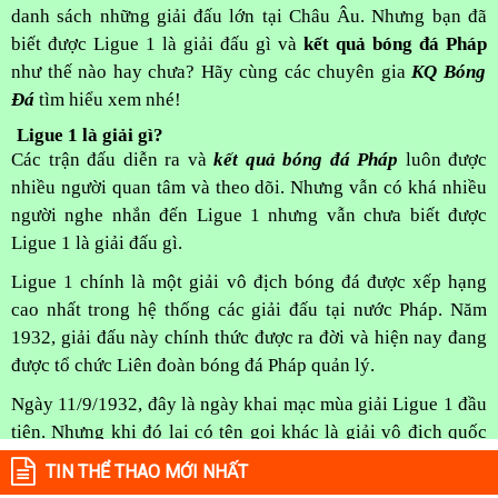
danh sách những giải đấu lớn tại Châu Âu. Nhưng bạn đã
biết được Ligue 1 là giải đấu gì và
kết quả bóng đá Pháp
như thế nào hay chưa? Hãy cùng các chuyên gia
KQ Bóng
Đá
tìm hiểu xem nhé!
Ligue 1 là giải gì?
Các trận đấu diễn ra và
kết quả bóng đá Pháp
luôn được
nhiều người quan tâm và theo dõi. Nhưng vẫn có khá nhiều
người nghe nhắn đến Ligue 1 nhưng vẫn chưa biết được
Ligue 1 là giải đấu gì.
Ligue 1 chính là một giải vô địch bóng đá được xếp hạng
cao nhất trong hệ thống các giải đấu tại nước Pháp. Năm
1932, giải đấu này chính thức được ra đời và hiện nay đang
được tổ chức Liên đoàn bóng đá Pháp quản lý.
Ngày 11/9/1932, đây là ngày khai mạc mùa giải Ligue 1 đầu
tiên. Nhưng khi đó lại có tên gọi khác là giải vô địch quốc
gia. Vào một năm sau đó, giải đấu đã nhanh chóng được đổi
TIN THỂ THAO MỚI NHẤT
tên sang Division 1. Đến năm 2002, giải đấu mới được đổi