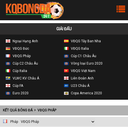
GIẢI ĐẤU
Ngoại Hạng Anh
VĐQG Tây Ban Nha
VĐQG Đức
VĐQG Italia
VĐQG Pháp
Cúp C1 Châu Âu
Cúp C2 Châu Âu
Vòng loại Euro 2020
Cúp Italia
VĐQG Việt Nam
VLWC KV Châu Á
Liên Đoàn Anh
Cúp FA
U23 Châu Á
Euro 2020
Copa America 2020
KẾT QUẢ BÓNG ĐÁ
VĐQG PHÁP
Pháp