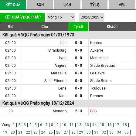
KẾT QUẢ
BXH
LỊCH
TỶ LỆ
VPL
KẾT QUẢ VĐQG PHÁP
Giờ
Chủ
Tỷ số
Khách
Kết quả VĐQG Pháp ngày 01/01/1970
02h00
Lille
0 - 0
Nantes
02h00
Strasbourg
0 - 0
Auxerre
02h00
Lyon
0 - 0
Montpellier
02h00
Angers
0 - 0
Stade Brestois
02h00
Marseille
0 - 0
Le Havre
02h00
Saint Etienne
0 - 0
Stade Reims
02h00
Lens
0 - 0
Toulouse
02h00
Nice
0 - 0
Rennes
Kết quả VĐQG Pháp ngày 18/12/2024
90
Monaco
2 - 3
PSG
Vòng:
1
2
3
4
5
6
7
8
9
10
11
12
13
14
15
16
17
18
19
20
21
22
23
24
25
26
27
28
29
30
31
32
33
34
35