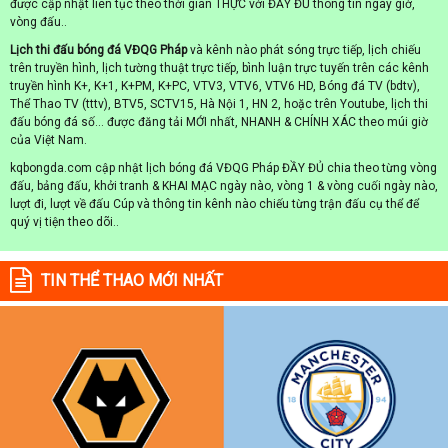
được cập nhật liên tục theo thời gian THỰC với ĐẦY ĐỦ thông tin ngày giờ,
vòng đấu..
Lịch thi đấu bóng đá VĐQG Pháp
và kênh nào phát sóng trực tiếp, lịch chiếu
trên truyền hình, lịch tường thuật trực tiếp, bình luận trực tuyến trên các kênh
truyền hình K+, K+1, K+PM, K+PC, VTV3, VTV6, VTV6 HD, Bóng đá TV (bdtv),
Thể Thao TV (tttv), BTV5, SCTV15, Hà Nội 1, HN 2, hoặc trên Youtube, lịch thi
đấu bóng đá số... được đăng tải MỚI nhất, NHANH & CHÍNH XÁC theo múi giờ
của Việt Nam.
kqbongda.com cập nhật lịch bóng đá VĐQG Pháp ĐẦY ĐỦ chia theo từng vòng
đấu, bảng đấu, khởi tranh & KHAI MẠC ngày nào, vòng 1 & vòng cuối ngày nào,
lượt đi, lượt về đấu Cúp và thông tin kênh nào chiếu từng trận đấu cụ thể để
quý vị tiện theo dõi..
TIN THỂ THAO MỚI NHẤT