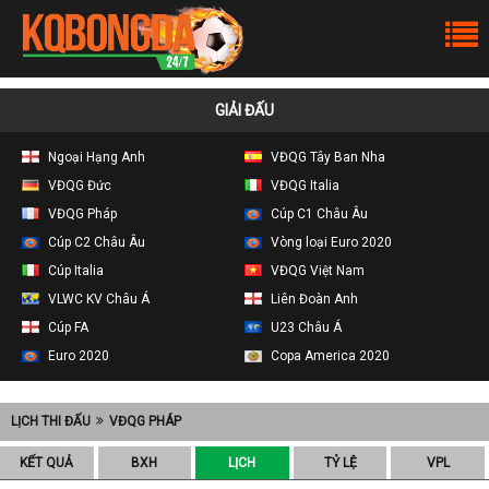
GIẢI ĐẤU
Ngoại Hạng Anh
VĐQG Tây Ban Nha
VĐQG Đức
VĐQG Italia
VĐQG Pháp
Cúp C1 Châu Âu
Cúp C2 Châu Âu
Vòng loại Euro 2020
Cúp Italia
VĐQG Việt Nam
VLWC KV Châu Á
Liên Đoàn Anh
Cúp FA
U23 Châu Á
Euro 2020
Copa America 2020
LỊCH THI ĐẤU
VĐQG PHÁP
KẾT QUẢ
BXH
LỊCH
TỶ LỆ
VPL