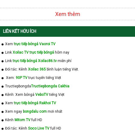
Xem thêm
LIÊN KẾT HỮU ÍCH
Xem
trực tiếp bóngá Vaoroi TV
Link
Xoilac TV trực tiếp bóngá
hôm nay
Link
trực tiếp bóngá Xoilac86.tv
miễn phí
Đối tác: Kênh
Xoilac 365
bình luận tiếng Việt.
Xem:
90P TV
trực tuyến tiếng Việt
Tructiepbongda
Tructiepbongda Cakhia
Kênh: Xem bóngá
VeboTV
tiếng Việt
Xem
trực tiếp bóngá Rakhoi TV
Xem ngay
bongdalu com
mới nhất
Kênh
Mitom TV
full HD
Đối tác: Kênh
Soco Live TV
full HD