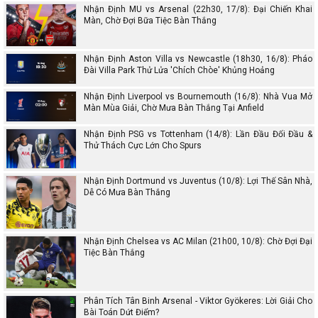
Nhận Định MU vs Arsenal (22h30, 17/8): Đại Chiến Khai
Màn, Chờ Đợi Bữa Tiệc Bàn Thắng
Nhận Định Aston Villa vs Newcastle (18h30, 16/8): Pháo
Đài Villa Park Thử Lửa 'Chích Chòe' Khủng Hoảng
Nhận Định Liverpool vs Bournemouth (16/8): Nhà Vua Mở
Màn Mùa Giải, Chờ Mưa Bàn Thắng Tại Anfield
Nhận Định PSG vs Tottenham (14/8): Lần Đầu Đối Đầu &
Thử Thách Cực Lớn Cho Spurs
Nhận Định Dortmund vs Juventus (10/8): Lợi Thế Sân Nhà,
Dễ Có Mưa Bàn Thắng
Nhận Định Chelsea vs AC Milan (21h00, 10/8): Chờ Đợi Đại
Tiệc Bàn Thắng
Phân Tích Tân Binh Arsenal - Viktor Gyökeres: Lời Giải Cho
Bài Toán Dứt Điểm?