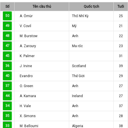
Số
Tên cầu thủ
Quốc tịch
Tuổi
50
A. Ömür
Thổ Nhĩ Kỳ
25
49
V. Covil
Mỹ
21
48
M. Burstow
Anh
22
47
A. Zaroury
Ma rốc
23
45
K. Palmer
31
36
J. Irvine
Scotland
39
40
Evandro
Thế Giới
29
37
O. Green
Anh
27
44
A. Kamara
Ireland
27
34
H. Vale
Anh
37
35
X. Simons
Anh
28
33
M. Belloumi
Algeria
38