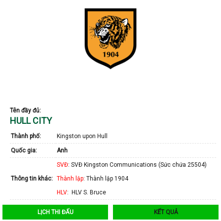
Tên đầy đủ:
HULL CITY
Thành phố:
Kingston upon Hull
Quốc gia:
Anh
SVĐ
: SVĐ Kingston Communications (Sức chứa 25504)
Thông tin khác:
Thành lập
: Thành lập 1904
HLV
: HLV S. Bruce
LỊCH THI ĐẤU
KẾT QUẢ