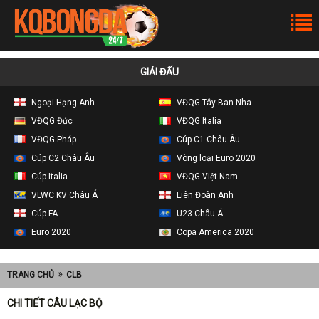
GIẢI ĐẤU
Ngoại Hạng Anh
VĐQG Tây Ban Nha
VĐQG Đức
VĐQG Italia
VĐQG Pháp
Cúp C1 Châu Âu
Cúp C2 Châu Âu
Vòng loại Euro 2020
Cúp Italia
VĐQG Việt Nam
VLWC KV Châu Á
Liên Đoàn Anh
Cúp FA
U23 Châu Á
Euro 2020
Copa America 2020
TRANG CHỦ
CLB
CHI TIẾT CÂU LẠC BỘ