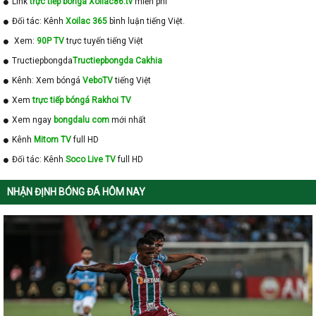
Link
trực tiếp bóngá Xoilac86.tv
miễn phí
Đối tác: Kênh
Xoilac 365
bình luận tiếng Việt.
Xem:
90P TV
trực tuyến tiếng Việt
Tructiepbongda
Tructiepbongda Cakhia
Kênh: Xem bóngá
VeboTV
tiếng Việt
Xem
trực tiếp bóngá Rakhoi TV
Xem ngay
bongdalu com
mới nhất
Kênh
Mitom TV
full HD
Đối tác: Kênh
Soco Live TV
full HD
NHẬN ĐỊNH BÓNG ĐÁ HÔM NAY