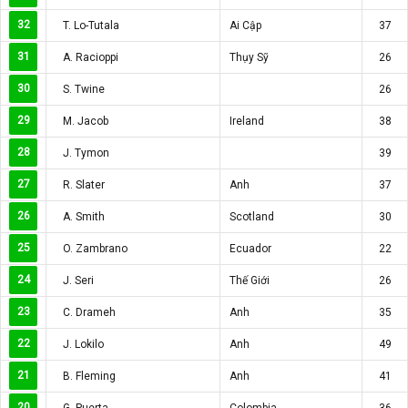
32
T. Lo-Tutala
Ai Cập
37
31
A. Racioppi
Thụy Sỹ
26
30
S. Twine
26
29
M. Jacob
Ireland
38
28
J. Tymon
39
27
R. Slater
Anh
37
26
A. Smith
Scotland
30
25
O. Zambrano
Ecuador
22
24
J. Seri
Thế Giới
26
23
C. Drameh
Anh
35
22
J. Lokilo
Anh
49
21
B. Fleming
Anh
41
20
G. Puerta
Colombia
36