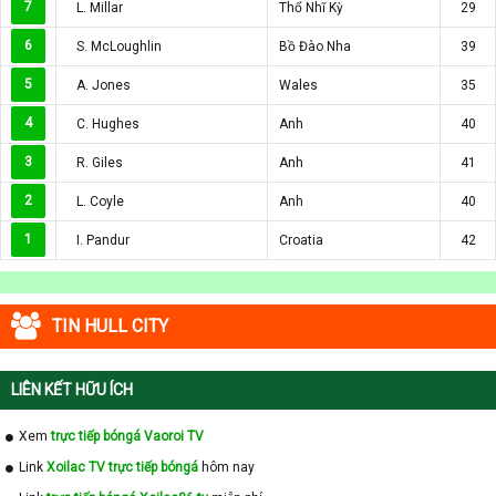
7
L. Millar
Thổ Nhĩ Kỳ
29
6
S. McLoughlin
Bồ Đào Nha
39
5
A. Jones
Wales
35
4
C. Hughes
Anh
40
3
R. Giles
Anh
41
2
L. Coyle
Anh
40
1
I. Pandur
Croatia
42
TIN HULL CITY
LIÊN KẾT HỮU ÍCH
Xem
trực tiếp bóngá Vaoroi TV
Link
Xoilac TV trực tiếp bóngá
hôm nay