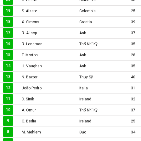
19
S. Alzate
Colombia
25
18
X. Simons
Croatia
39
17
R. Allsop
Anh
37
16
R. Longman
Thổ Nhĩ Kỳ
35
15
T. Morton
Anh
28
14
H. Vaughan
Anh
35
13
N. Baxter
Thụy Sỹ
40
12
João Pedro
Italia
31
11
D. Sinik
Ireland
32
10
A. Ömür
Thổ Nhĩ Kỳ
37
9
C. Bedia
Ireland
25
8
M. Mehlem
Đức
34