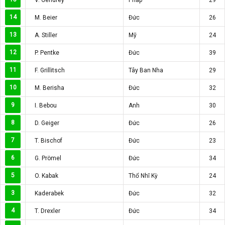
14
M. Beier
Đức
26
13
A. Stiller
Mỹ
24
12
P. Pentke
Đức
39
11
F. Grillitsch
Tây Ban Nha
29
10
M. Berisha
Đức
32
9
I. Bebou
Anh
30
8
D. Geiger
Đức
26
7
T. Bischof
Đức
23
6
G. Prömel
Đức
34
5
O. Kabak
Thổ Nhĩ Kỳ
24
3
Kaderabek
Đức
32
4
T. Drexler
Đức
34