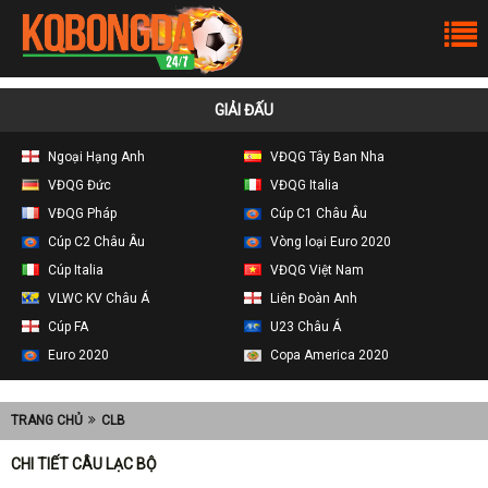
GIẢI ĐẤU
Ngoại Hạng Anh
VĐQG Tây Ban Nha
VĐQG Đức
VĐQG Italia
VĐQG Pháp
Cúp C1 Châu Âu
Cúp C2 Châu Âu
Vòng loại Euro 2020
Cúp Italia
VĐQG Việt Nam
VLWC KV Châu Á
Liên Đoàn Anh
Cúp FA
U23 Châu Á
Euro 2020
Copa America 2020
TRANG CHỦ
CLB
CHI TIẾT CÂU LẠC BỘ