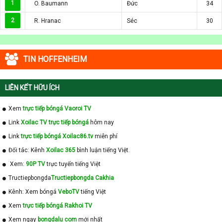
1
O. Baumann
Đức
34
2
R. Hranac
Séc
30
TIN HOFFENHEIM
LIÊN KẾT HỮU ÍCH
Xem
trực tiếp bóngá Vaoroi TV
Link
Xoilac TV trực tiếp bóngá
hôm nay
Link
trực tiếp bóngá Xoilac86.tv
miễn phí
Đối tác: Kênh
Xoilac 365
bình luận tiếng Việt.
Xem:
90P TV
trực tuyến tiếng Việt
Tructiepbongda
Tructiepbongda Cakhia
Kênh: Xem bóngá
VeboTV
tiếng Việt
Xem
trực tiếp bóngá Rakhoi TV
Xem ngay
bongdalu com
mới nhất