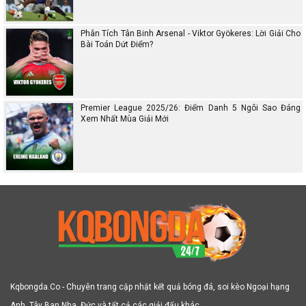
Phân Tích Tân Binh Arsenal - Viktor Gyökeres: Lời Giải Cho
Bài Toán Dứt Điểm?
Premier League 2025/26: Điểm Danh 5 Ngôi Sao Đáng
Xem Nhất Mùa Giải Mới
Kqbongda.Co - Chuyên trang cập nhật kết quả bóng đá, soi kèo Ngoại hạng
Anh, Tây Ban Nha, Đức và tất cả các giải đấu khác.