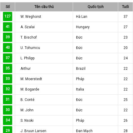
Số
Tên cầu thủ
Quốc tịch
Tuổi
127
W. Weghorst
Hà Lan
37
41
A. Szalai
Hungary
27
39
T. Bischof
Đức
23
40
U. Tohumcu
Đức
20
37
L. Philipp
Đức
24
35
Arthur
Brazil
22
33
M. Moerstedt
Pháp
22
32
M. Bogarde
Italia
22
31
B. Conté
Đức
25
30
M. John
Đức
22
34
S. Nsoki
Pháp
26
29
J. Bruun Larsen
Đan Mạch
28