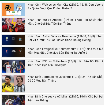
Nhận Định Wolves vs Man City (23h30, 16/8): Cựu Vương
Ra Quân, Vượt Qua Khủng Hoảng?
Nhận Định MU vs Arsenal (22h30, 17/8): Đại Chiến Khai
Màn, Chờ Đợi Bữa Tiệc Bàn Thắng
Nhận Định Aston Villa vs Newcastle (18h30, 16/8): Pháo
Đài Villa Park Thử Lửa 'Chích Chòe' Khủng Hoảng
Nhận Định Liverpool vs Bournemouth (16/8): Nhà Vua Mở
Màn Mùa Giải, Chờ Mưa Bàn Thắng Tại Anfield
Nhận Định PSG vs Tottenham (14/8): Lần Đầu Đối Đầu &
Thử Thách Cực Lớn Cho Spurs
Nhận Định Dortmund vs Juventus (10/8): Lợi Thế Sân Nhà,
Dễ Có Mưa Bàn Thắng
Nhận Định Chelsea vs AC Milan (21h00, 10/8): Chờ Đợi Đại
Tiệc Bàn Thắng