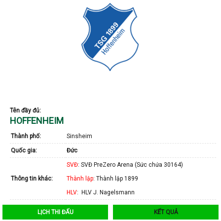
Tên đầy đủ:
HOFFENHEIM
Thành phố:
Sinsheim
Quốc gia:
Đức
SVĐ
: SVĐ PreZero Arena (Sức chứa 30164)
Thông tin khác:
Thành lập
: Thành lập 1899
HLV
: HLV J. Nagelsmann
LỊCH THI ĐẤU
KẾT QUẢ