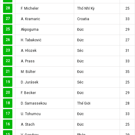
28
F. Micheler
Thổ Nhĩ Kỳ
25
27
A. Kramaric
Croatia
33
25
Akpoguma
Đức
29
26
H. Tabaković
Đức
27
23
A. Hlozek
Séc
31
22
A. Prass
Đức
33
21
M. Bülter
Đức
35
19
D. Jurásek
Séc
25
20
F. Becker
Đức
29
18
D. Samassekou
Thế Giới
28
17
U. Tohumcu
Đức
33
16
A. Stach
Đức
25
15
V. Gendrey
Pháp
29