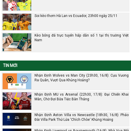
Soi kèo thơm Hà Lan vs Ecuador, 23h00 ngày 25/11
Kèo bóng đá trực tuyến hấp dẫn số 1 tại thị trường Việt
Nam
TIN MỚI
Nhận Định Wolves vs Man City (23h30, 16/8): Cựu Vương
Ra Quân, Vượt Qua Khủng Hoảng?
Nhận Định MU vs Arsenal (22h30, 17/8): Đại Chiến Khai
Màn, Chờ Đợi Bữa Tiệc Bàn Thắng
Nhận Định Aston Villa vs Newcastle (18h30, 16/8): Pháo
Đài Villa Park Thử Lửa 'Chích Chòe' Khủng Hoảng
Nhận Định Liverpool vs Bournemouth (16/8): Nhà Vua Mở