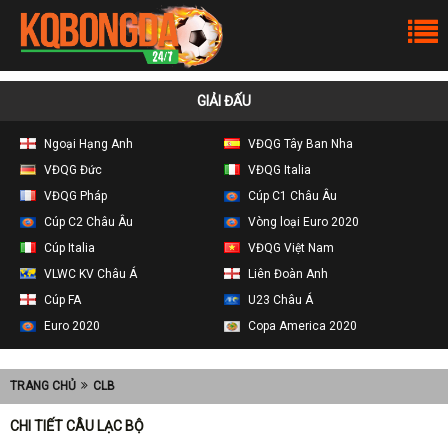
GIẢI ĐẤU
Ngoại Hạng Anh
VĐQG Tây Ban Nha
VĐQG Đức
VĐQG Italia
VĐQG Pháp
Cúp C1 Châu Âu
Cúp C2 Châu Âu
Vòng loại Euro 2020
Cúp Italia
VĐQG Việt Nam
VLWC KV Châu Á
Liên Đoàn Anh
Cúp FA
U23 Châu Á
Euro 2020
Copa America 2020
TRANG CHỦ
CLB
CHI TIẾT CÂU LẠC BỘ