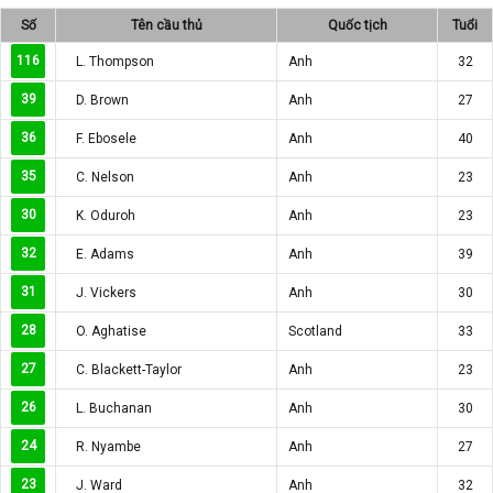
Số
Tên cầu thủ
Quốc tịch
Tuổi
116
L. Thompson
Anh
32
39
D. Brown
Anh
27
36
F. Ebosele
Anh
40
35
C. Nelson
Anh
23
30
K. Oduroh
Anh
23
32
E. Adams
Anh
39
31
J. Vickers
Anh
30
28
O. Aghatise
Scotland
33
27
C. Blackett-Taylor
Anh
23
26
L. Buchanan
Anh
30
24
R. Nyambe
Anh
27
23
J. Ward
Anh
32