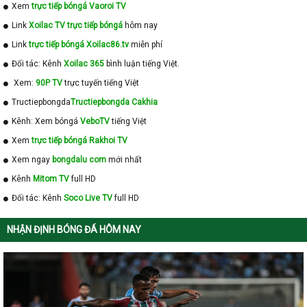
Xem
trực tiếp bóngá Vaoroi TV
Link
Xoilac TV trực tiếp bóngá
hôm nay
Link
trực tiếp bóngá Xoilac86.tv
miễn phí
Đối tác: Kênh
Xoilac 365
bình luận tiếng Việt.
Xem:
90P TV
trực tuyến tiếng Việt
Tructiepbongda
Tructiepbongda Cakhia
Kênh: Xem bóngá
VeboTV
tiếng Việt
Xem
trực tiếp bóngá Rakhoi TV
Xem ngay
bongdalu com
mới nhất
Kênh
Mitom TV
full HD
Đối tác: Kênh
Soco Live TV
full HD
NHẬN ĐỊNH BÓNG ĐÁ HÔM NAY