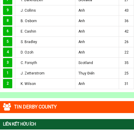
9
J. Collins
Anh
43
8
B. Osborn
Anh
36
6
E. Cashin
Anh
42
5
S. Bradley
Anh
26
4
D. Ozoh
Anh
22
3
C. Forsyth
Scotland
35
1
J. Zetterstrom
Thụy Điển
25
2
K. Wilson
Anh
31
TIN DERBY COUNTY
LIÊN KẾT HỮU ÍCH