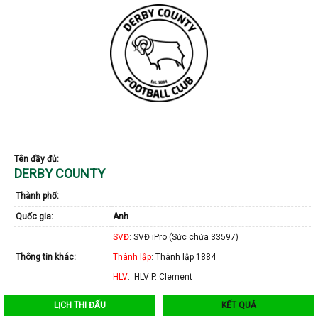
Tên đầy đủ:
DERBY COUNTY
Thành phố:
Quốc gia:
Anh
SVĐ
: SVĐ iPro (Sức chứa 33597)
Thông tin khác:
Thành lập
: Thành lập 1884
HLV
: HLV P. Clement
LỊCH THI ĐẤU
KẾT QUẢ