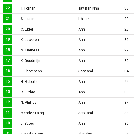
22
T. Fornah
Tây Ban Nha
33
21
S. Loach
Hà Lan
32
20
C. Elder
Anh
23
19
K. Jackson
Anh
36
18
M. Harness
Anh
29
17
K. Goudmijn
Anh
30
16
L. Thompson
Scotland
34
15
H. Roberts
Anh
42
13
R. Luthra
Anh
38
12
N. Phillips
Anh
37
11
Mendez-Laing
Scotland
33
10
J. Yates
Anh
30
7
T. Barkhuizen
Slovakia
27