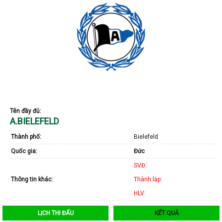
Tên đầy đủ:
A.BIELEFELD
Thành phố:
Bielefeld
Quốc gia:
Đức
SVĐ
:
Thông tin khác:
Thành lập
:
HLV
:
LỊCH THI ĐẤU
KẾT QUẢ