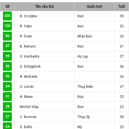
Số
Tên cầu thủ
Quốc tịch
Tuổi
200
B. Oczipka
Đức
35
100
R. Yabo
Đức
32
80
R. Doan
Nhật Bản
26
37
B. Kanurić
Đức
21
39
S. Vasiliadis
Hy Lạp
27
36
S. Schipplock
Đức
36
30
A. Andrade
26
34
O. Linnér
Thụy Điển
27
31
A. Maier
Đức
25
28
Michel Vlap
Đức
22
27
C. Brunner
Thụy Sỹ
30
24
G. Bello
Mỹ
25