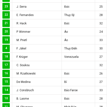
23
J. Serra
Đức
25
22
E. Fernandes
Thụy Sỹ
28
21
R. Hack
Đức
32
20
P. Wimmer
Áo
24
19
M. Prietl
Áo
33
4
F. Jäkel
Thụy Điển
30
18
F. Krüger
Venezuela
27
17
C. Soukou
32
16
M. Rzatkowski
Đức
26
15
De Medina
Bỉ
27
14
J. Consbruch
Đảo Faroe
33
10
B. Lasme
Đức
28
11
M. Okugawa
Nhật Bản
28