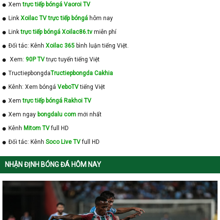
Xem
trực tiếp bóngá Vaoroi TV
Link
Xoilac TV trực tiếp bóngá
hôm nay
Link
trực tiếp bóngá Xoilac86.tv
miễn phí
Đối tác: Kênh
Xoilac 365
bình luận tiếng Việt.
Xem:
90P TV
trực tuyến tiếng Việt
Tructiepbongda
Tructiepbongda Cakhia
Kênh: Xem bóngá
VeboTV
tiếng Việt
Xem
trực tiếp bóngá Rakhoi TV
Xem ngay
bongdalu com
mới nhất
Kênh
Mitom TV
full HD
Đối tác: Kênh
Soco Live TV
full HD
NHẬN ĐỊNH BÓNG ĐÁ HÔM NAY