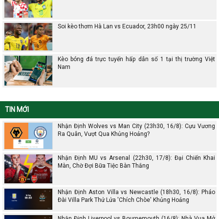
Soi kèo thơm Hà Lan vs Ecuador, 23h00 ngày 25/11
Kèo bóng đá trực tuyến hấp dẫn số 1 tại thị trường Việt
Nam
TIN MỚI
Nhận Định Wolves vs Man City (23h30, 16/8): Cựu Vương
Ra Quân, Vượt Qua Khủng Hoảng?
Nhận Định MU vs Arsenal (22h30, 17/8): Đại Chiến Khai
Màn, Chờ Đợi Bữa Tiệc Bàn Thắng
Nhận Định Aston Villa vs Newcastle (18h30, 16/8): Pháo
Đài Villa Park Thử Lửa 'Chích Chòe' Khủng Hoảng
Nhận Định Liverpool vs Bournemouth (16/8): Nhà Vua Mở