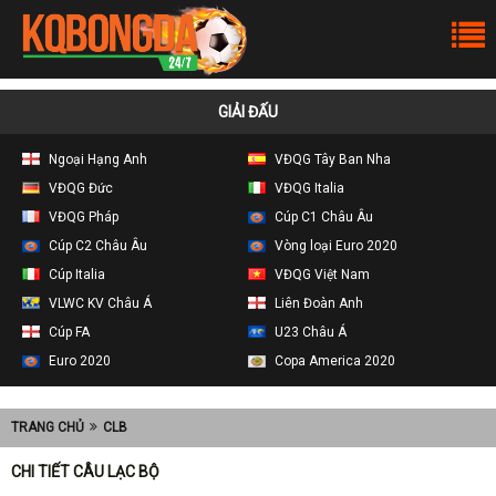
GIẢI ĐẤU
Ngoại Hạng Anh
VĐQG Tây Ban Nha
VĐQG Đức
VĐQG Italia
VĐQG Pháp
Cúp C1 Châu Âu
Cúp C2 Châu Âu
Vòng loại Euro 2020
Cúp Italia
VĐQG Việt Nam
VLWC KV Châu Á
Liên Đoàn Anh
Cúp FA
U23 Châu Á
Euro 2020
Copa America 2020
TRANG CHỦ
CLB
CHI TIẾT CÂU LẠC BỘ