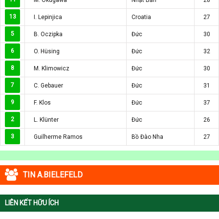
13
I. Lepinjica
Croatia
27
5
B. Oczipka
Đức
30
6
O. Hüsing
Đức
32
8
M. Klimowicz
Đức
30
7
C. Gebauer
Đức
31
9
F. Klos
Đức
37
2
L. Klünter
Đức
26
3
Guilherme Ramos
Bồ Đào Nha
27
TIN A.BIELEFELD
LIÊN KẾT HỮU ÍCH