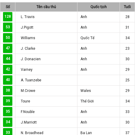
Số
Tên cầu thủ
Quốc tịch
Tuổi
128
L. Travis
Anh
28
53
J.Pigott
Anh
31
50
Williams
Quốc Tế
34
47
J. Clarke
Anh
23
44
J. Donacien
Anh
30
42
Varney
Anh
29
40
A. Tuanzebe
25
38
M.Crowe
Wales
29
39
Toure
Thế Giới
34
35
F.Nouble
Anh
33
34
J.Marriott
Anh
30
33
N. Broadhead
Ba Lan
37