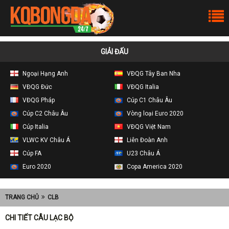
GIẢI ĐẤU
Ngoại Hạng Anh
VĐQG Tây Ban Nha
VĐQG Đức
VĐQG Italia
VĐQG Pháp
Cúp C1 Châu Âu
Cúp C2 Châu Âu
Vòng loại Euro 2020
Cúp Italia
VĐQG Việt Nam
VLWC KV Châu Á
Liên Đoàn Anh
Cúp FA
U23 Châu Á
Euro 2020
Copa America 2020
TRANG CHỦ
CLB
CHI TIẾT CÂU LẠC BỘ