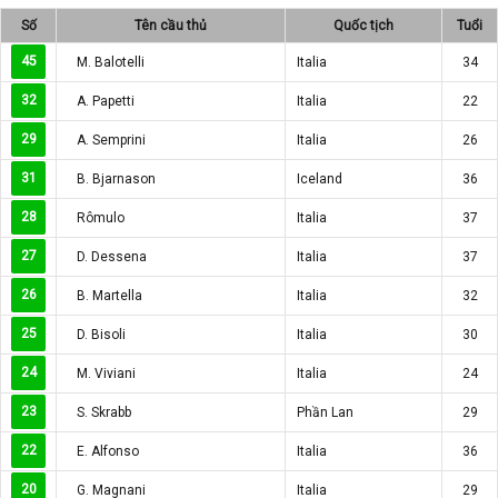
Số
Tên cầu thủ
Quốc tịch
Tuổi
45
M. Balotelli
Italia
34
32
A. Papetti
Italia
22
29
A. Semprini
Italia
26
31
B. Bjarnason
Iceland
36
28
Rômulo
Italia
37
27
D. Dessena
Italia
37
26
B. Martella
Italia
32
25
D. Bisoli
Italia
30
24
M. Viviani
Italia
24
23
S. Skrabb
Phần Lan
29
22
E. Alfonso
Italia
36
20
G. Magnani
Italia
29