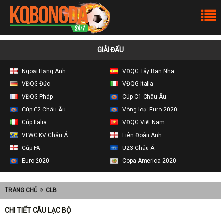
GIẢI ĐẤU
Ngoại Hạng Anh
VĐQG Tây Ban Nha
VĐQG Đức
VĐQG Italia
VĐQG Pháp
Cúp C1 Châu Âu
Cúp C2 Châu Âu
Vòng loại Euro 2020
Cúp Italia
VĐQG Việt Nam
VLWC KV Châu Á
Liên Đoàn Anh
Cúp FA
U23 Châu Á
Euro 2020
Copa America 2020
TRANG CHỦ
CLB
CHI TIẾT CÂU LẠC BỘ