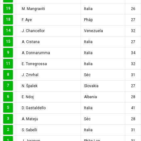
19
M. Mangraviti
Italia
26
18
F. Aye
Pháp
27
14
J. Chancellor
Venezuela
32
15
A. Cistana
Italia
27
9
A. Donnarumma
Italia
34
11
E. Torregrossa
Italia
32
8
J. Zmrhal
Séc
31
7
N. Špalek
Slovakia
27
6
E. Ndoj
Albania
28
5
D. Gastaldello
Italia
41
3
A. Mateju
Séc
28
2
S. Sabelli
Italia
31
1
J. Joronen
Phần Lan
31