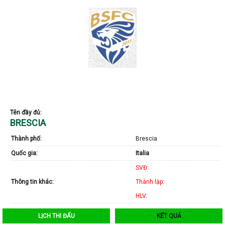
Tên đầy đủ:
BRESCIA
Thành phố:
Brescia
Quốc gia:
Italia
SVĐ
:
Thông tin khác:
Thành lập
:
HLV
:
LỊCH THI ĐẤU
KẾT QUẢ