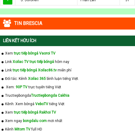
TIN BRESCIA
LIÊN KẾT HỮU ÍCH
Xem
trực tiếp bóngá Vaoroi TV
Link
Xoilac TV trực tiếp bóngá
hôm nay
Link
trực tiếp bóngá Xoilac86.tv
miễn phí
Đối tác: Kênh
Xoilac 365
bình luận tiếng Việt.
Xem:
90P TV
trực tuyến tiếng Việt
Tructiepbongda
Tructiepbongda Cakhia
Kênh: Xem bóngá
VeboTV
tiếng Việt
Xem
trực tiếp bóngá Rakhoi TV
Xem ngay
bongdalu com
mới nhất
Kênh
Mitom TV
full HD