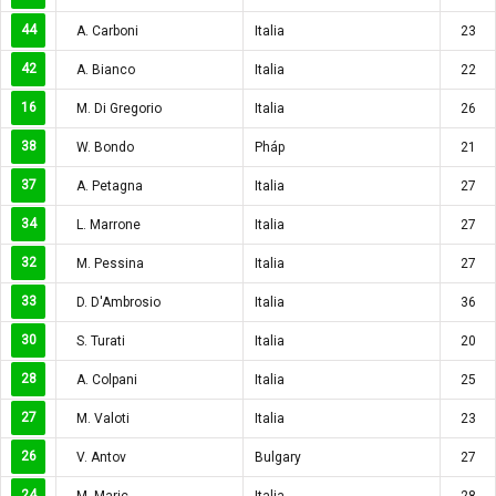
44
A. Carboni
Italia
23
42
A. Bianco
Italia
22
16
M. Di Gregorio
Italia
26
38
W. Bondo
Pháp
21
37
A. Petagna
Italia
27
34
L. Marrone
Italia
27
32
M. Pessina
Italia
27
33
D. D'Ambrosio
Italia
36
30
S. Turati
Italia
20
28
A. Colpani
Italia
25
27
M. Valoti
Italia
23
26
V. Antov
Bulgary
27
24
M. Maric
Italia
28