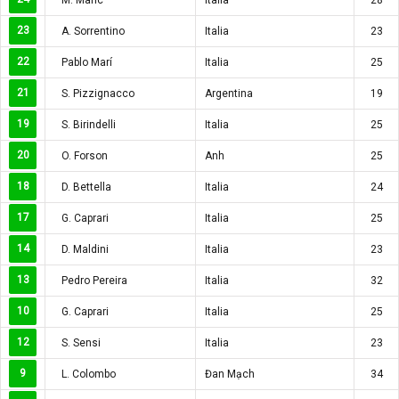
23
A. Sorrentino
Italia
23
22
Pablo Marí
Italia
25
21
S. Pizzignacco
Argentina
19
19
S. Birindelli
Italia
25
20
O. Forson
Anh
25
18
D. Bettella
Italia
24
17
G. Caprari
Italia
25
14
D. Maldini
Italia
23
13
Pedro Pereira
Italia
32
10
G. Caprari
Italia
25
12
S. Sensi
Italia
23
9
L. Colombo
Đan Mạch
34