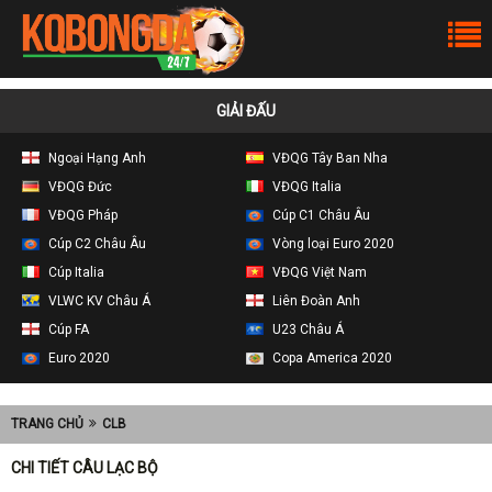
GIẢI ĐẤU
Ngoại Hạng Anh
VĐQG Tây Ban Nha
VĐQG Đức
VĐQG Italia
VĐQG Pháp
Cúp C1 Châu Âu
Cúp C2 Châu Âu
Vòng loại Euro 2020
Cúp Italia
VĐQG Việt Nam
VLWC KV Châu Á
Liên Đoàn Anh
Cúp FA
U23 Châu Á
Euro 2020
Copa America 2020
TRANG CHỦ
CLB
CHI TIẾT CÂU LẠC BỘ