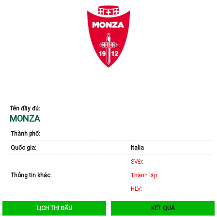
Tên đầy đủ:
MONZA
Thành phố:
Quốc gia:
Italia
SVĐ
:
Thông tin khác:
Thành lập
:
HLV
:
LỊCH THI ĐẤU
KẾT QUẢ