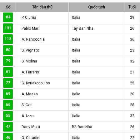
Số
Tên cầu thủ
Quốc tịch
Tuổi
84
P. Ciurria
Italia
29
131
Pablo Marí
Tây Ban Nha
26
113
A. Ranocchia
Italia
36
80
S. Vignato
Italia
23
79
S. Molina
Italia
32
61
A. Ferraris
Italia
21
77
G. Kyriakopoulos
Italia
25
69
A. Mazza
Italia
20
66
S. Gori
Italia
28
55
A. Izzo
Italia
32
47
Dany Mota
Bồ Đào Nha
26
46
G. Cittadini
Italia
22