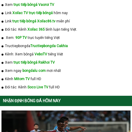
Xem
trực tiếp bóngá Vaoroi TV
Link
Xoilac TV trực tiếp bóngá
hôm nay
Link
trực tiếp bóngá Xoilac86.tv
miễn phí
Đối tác: Kênh
Xoilac 365
bình luận tiếng Việt.
Xem:
90P TV
trực tuyến tiếng Việt
Tructiepbongda
Tructiepbongda Cakhia
Kênh: Xem bóngá
VeboTV
tiếng Việt
Xem
trực tiếp bóngá Rakhoi TV
Xem ngay
bongdalu com
mới nhất
Kênh
Mitom TV
full HD
Đối tác: Kênh
Soco Live TV
full HD
NHẬN ĐỊNH BÓNG ĐÁ HÔM NAY