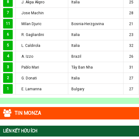
8
J. Akpa Akpro
Italia
25
7
Jose Machin
28
11
Milan Djuric
Bosnia-Herzgovina
21
6
R. Gagliardini
Italia
23
5
L. Caldirola
Italia
32
4
A. Izzo
Brazil
26
3
Pablo Mari
Tây Ban Nha
31
2
G. Donati
Italia
27
1
E. Lamanna
Bulgary
27
TIN MONZA
LIÊN KẾT HỮU ÍCH