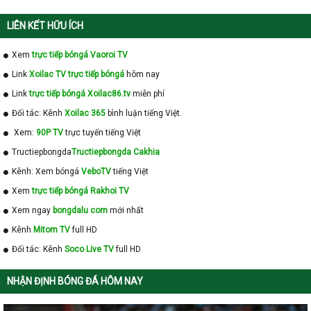
LIÊN KẾT HỮU ÍCH
Xem
trực tiếp bóngá Vaoroi TV
Link
Xoilac TV trực tiếp bóngá
hôm nay
Link
trực tiếp bóngá Xoilac86.tv
miễn phí
Đối tác: Kênh
Xoilac 365
bình luận tiếng Việt.
Xem:
90P TV
trực tuyến tiếng Việt
Tructiepbongda
Tructiepbongda Cakhia
Kênh: Xem bóngá
VeboTV
tiếng Việt
Xem
trực tiếp bóngá Rakhoi TV
Xem ngay
bongdalu com
mới nhất
Kênh
Mitom TV
full HD
Đối tác: Kênh
Soco Live TV
full HD
NHẬN ĐỊNH BÓNG ĐÁ HÔM NAY