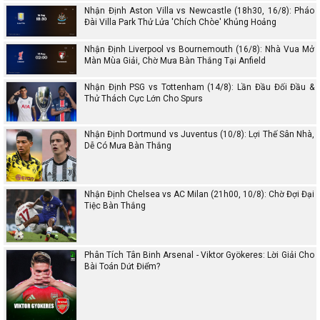
Nhận Định Aston Villa vs Newcastle (18h30, 16/8): Pháo
Đài Villa Park Thử Lửa 'Chích Chòe' Khủng Hoảng
Nhận Định Liverpool vs Bournemouth (16/8): Nhà Vua Mở
Màn Mùa Giải, Chờ Mưa Bàn Thắng Tại Anfield
Nhận Định PSG vs Tottenham (14/8): Lần Đầu Đối Đầu &
Thử Thách Cực Lớn Cho Spurs
Nhận Định Dortmund vs Juventus (10/8): Lợi Thế Sân Nhà,
Dễ Có Mưa Bàn Thắng
Nhận Định Chelsea vs AC Milan (21h00, 10/8): Chờ Đợi Đại
Tiệc Bàn Thắng
Phân Tích Tân Binh Arsenal - Viktor Gyökeres: Lời Giải Cho
Bài Toán Dứt Điểm?