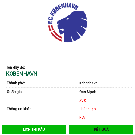
Tên đầy đủ:
KOBENHAVN
Thành phố:
Kobenhavn
Quốc gia:
Đan Mạch
SVĐ
:
Thông tin khác:
Thành lập
:
HLV
:
LỊCH THI ĐẤU
KẾT QUẢ