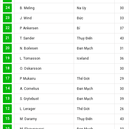
24
B. Meling
Na Uy
30
23
J. Wind
Đức
33
22
P. Ankersen
Bỉ
37
21
T. Sander
Thụy Điển
43
20
N. Boilesen
Đan Mạch
31
19
L. Tomasson
Iceland
36
18
O. Oskarsson
30
17
P. Mukairu
Thế Giới
29
14
A. Cornelius
Đan Mạch
30
13
S. Grytebust
Đan Mạch
39
12
L. Lerager
Thế Giới
26
15
M. Daramy
Thụy Điển
43
10
M. Elyounoussi
Đan Mạch
33