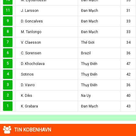
11
J. Larsson
Đan Mạch
31
9
D. Goncalves
Đan Mạch
33
8
M. Tanlongo
Đan Mạch
33
7
V. Claesson
Thế Giới
34
6
C. Sorensen
Brazil
36
5
D. Khocholava
Thụy Điển
47
4
Sotirios
Thụy Điển
42
3
D. Vavro
Thụy Điển
36
2
K. Diks
Na Uy
40
1
K. Grabara
Đan Mạch
43
TIN KOBENHAVN