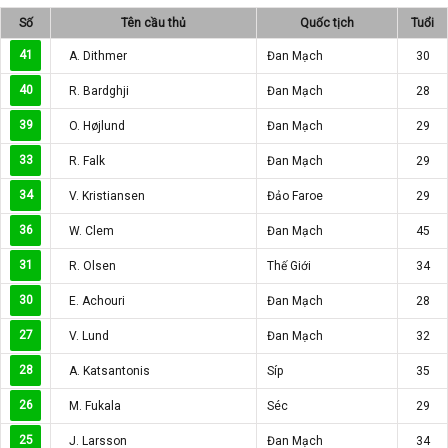
Số
Tên cầu thủ
Quốc tịch
Tuổi
41
A. Dithmer
Đan Mạch
30
40
R. Bardghji
Đan Mạch
28
39
O. Højlund
Đan Mạch
29
33
R. Falk
Đan Mạch
29
34
V. Kristiansen
Đảo Faroe
29
36
W. Clem
Đan Mạch
45
31
R. Olsen
Thế Giới
34
30
E. Achouri
Đan Mạch
28
27
V. Lund
Đan Mạch
32
28
A. Katsantonis
Síp
35
26
M. Fukala
Séc
29
25
J. Larsson
Đan Mạch
34