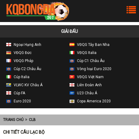
GIẢI ĐẤU
Ngoại Hạng Anh
VĐQG Tây Ban Nha
VĐQG Đức
VĐQG Italia
VĐQG Pháp
Cúp C1 Châu Âu
Cúp C2 Châu Âu
Vòng loại Euro 2020
Cúp Italia
VĐQG Việt Nam
VLWC KV Châu Á
Liên Đoàn Anh
Cúp FA
U23 Châu Á
Euro 2020
Copa America 2020
TRANG CHỦ
CLB
CHI TIẾT CÂU LẠC BỘ