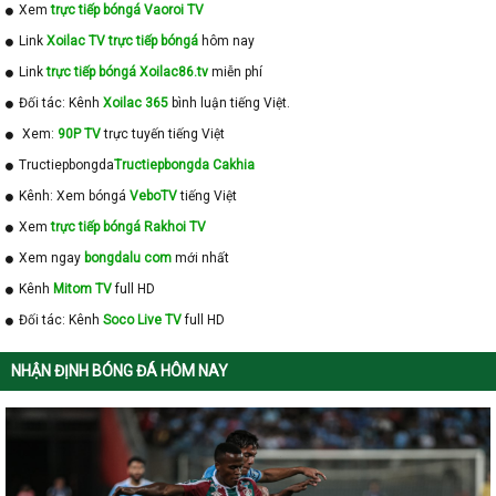
Xem
trực tiếp bóngá Vaoroi TV
Link
Xoilac TV trực tiếp bóngá
hôm nay
Link
trực tiếp bóngá Xoilac86.tv
miễn phí
Đối tác: Kênh
Xoilac 365
bình luận tiếng Việt.
Xem:
90P TV
trực tuyến tiếng Việt
Tructiepbongda
Tructiepbongda Cakhia
Kênh: Xem bóngá
VeboTV
tiếng Việt
Xem
trực tiếp bóngá Rakhoi TV
Xem ngay
bongdalu com
mới nhất
Kênh
Mitom TV
full HD
Đối tác: Kênh
Soco Live TV
full HD
NHẬN ĐỊNH BÓNG ĐÁ HÔM NAY