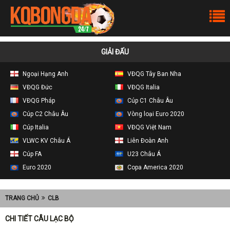
GIẢI ĐẤU
Ngoại Hạng Anh
VĐQG Tây Ban Nha
VĐQG Đức
VĐQG Italia
VĐQG Pháp
Cúp C1 Châu Âu
Cúp C2 Châu Âu
Vòng loại Euro 2020
Cúp Italia
VĐQG Việt Nam
VLWC KV Châu Á
Liên Đoàn Anh
Cúp FA
U23 Châu Á
Euro 2020
Copa America 2020
TRANG CHỦ
CLB
CHI TIẾT CÂU LẠC BỘ