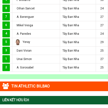
8
Oihan Sancet
Tây Ban Nha
24
7
A. Berenguer
Tây Ban Nha
27
6
Mikel Vesga
Tây Ban Nha
27
4
A. Paredes
Tây Ban Nha
24
Yeray
5
Tây Ban Nha
29
3
Dani Vivian
Tây Ban Nha
25
1
Unai Simon
Tây Ban Nha
27
2
A. Gorosabel
Tây Ban Nha
25
TIN ATHLETIC BILBAO
LIÊN KẾT HỮU ÍCH