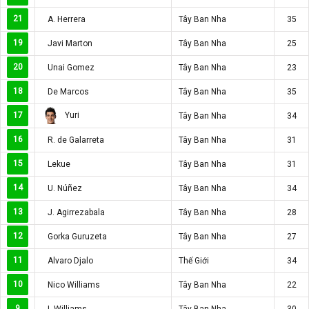
21
A. Herrera
Tây Ban Nha
35
19
Javi Marton
Tây Ban Nha
25
20
Unai Gomez
Tây Ban Nha
23
18
De Marcos
Tây Ban Nha
35
Yuri
17
Tây Ban Nha
34
16
R. de Galarreta
Tây Ban Nha
31
15
Lekue
Tây Ban Nha
31
14
U. Núñez
Tây Ban Nha
34
13
J. Agirrezabala
Tây Ban Nha
28
12
Gorka Guruzeta
Tây Ban Nha
27
11
Alvaro Djalo
Thế Giới
34
10
Nico Williams
Tây Ban Nha
22
9
I. Williams
Tây Ban Nha
30