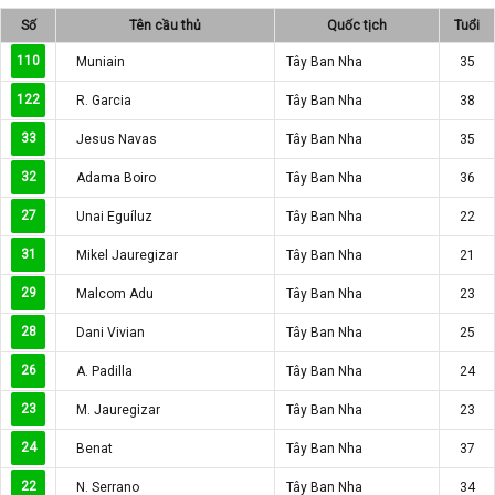
Số
Tên cầu thủ
Quốc tịch
Tuổi
110
Muniain
Tây Ban Nha
35
122
R. Garcia
Tây Ban Nha
38
33
Jesus Navas
Tây Ban Nha
35
32
Adama Boiro
Tây Ban Nha
36
27
Unai Eguíluz
Tây Ban Nha
22
31
Mikel Jauregizar
Tây Ban Nha
21
29
Malcom Adu
Tây Ban Nha
23
28
Dani Vivian
Tây Ban Nha
25
26
A. Padilla
Tây Ban Nha
24
23
M. Jauregizar
Tây Ban Nha
23
24
Benat
Tây Ban Nha
37
22
N. Serrano
Tây Ban Nha
34