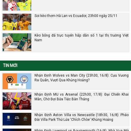
Soi kèo thơm Hà Lan vs Ecuador, 23h00 ngày 25/11
Kèo bóng đá trực tuyến hấp dẫn số 1 tại thị trường Việt
Nam
TIN MỚI
Nhận Định Wolves vs Man City (23h30, 16/8): Cựu Vương
Ra Quân, Vượt Qua Khủng Hoảng?
Nhận Định MU vs Arsenal (22h30, 17/8): Đại Chiến Khai
Màn, Chờ Đợi Bữa Tiệc Bàn Thắng
Nhận Định Aston Villa vs Newcastle (18h30, 16/8): Pháo
Đài Villa Park Thử Lửa 'Chích Chòe' Khủng Hoảng
Nhận Định Liverpool vs Bournemouth (16/8): Nhà Vua Mở