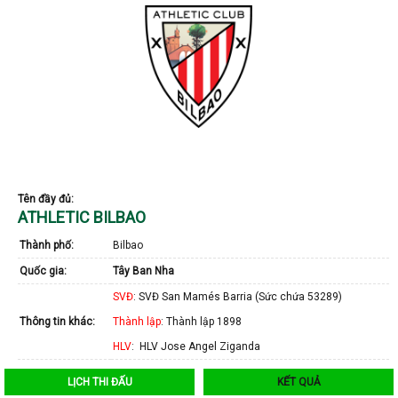
Tên đầy đủ:
ATHLETIC BILBAO
Thành phố:
Bilbao
Quốc gia:
Tây Ban Nha
SVĐ
: SVĐ San Mamés Barria (Sức chứa 53289)
Thông tin khác:
Thành lập
: Thành lập 1898
HLV
: HLV Jose Angel Ziganda
LỊCH THI ĐẤU
KẾT QUẢ