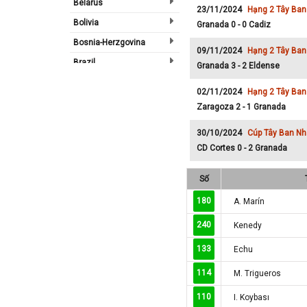
Belarus
23/11/2024
Hạng 2 Tây Ban
Bolivia
Granada 0 - 0 Cadiz
Bosnia-Herzgovina
09/11/2024
Hạng 2 Tây Ban
Brazil
Granada 3 - 2 Eldense
Bulgary
02/11/2024
Hạng 2 Tây Ban
Bắc Ireland
Zaragoza 2 - 1 Granada
Bắc Mỹ
30/10/2024
Cúp Tây Ban Nh
Bỉ
CD Cortes 0 - 2 Granada
Bồ Đào Nha
Số
Campuchia
180
Canada
A. Marín
Chi Lê
240
Kenedy
Châu Phi
133
Echu
Châu Á
114
M. Trigueros
Châu Âu
110
I. Koybası
Châu Úc