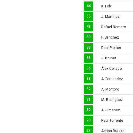
Colombia
44
K. Fobi
Costa Rica
55
J. Martinez
Croatia
43
Rafael Romero
Ecuador
39
P. Sanchez
Estonia
38
Dani Plomer
Georgia
Gibralta
36
J. Brunet
Honduras
35
Álex Collado
Hungary
33
A. Fernandez
Hy Lạp
32
A. Montoro
Hà Lan
31
M. Rodriguez
Hàn Quốc
Hồng Kông
30
A. Jimenez
Iceland
28
Raul Torrente
Indonesia
27
Adrian Butzke