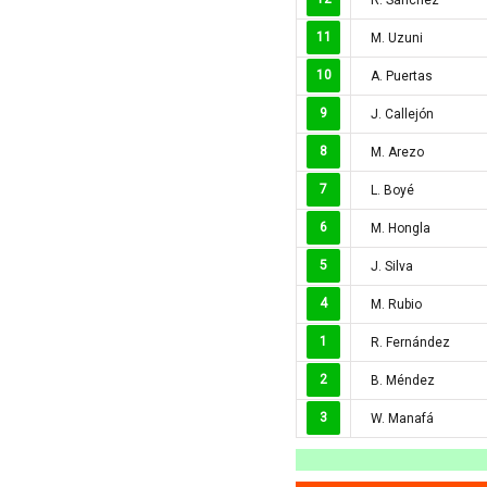
Macedonia
11
M. Uzuni
Malaysia
10
A. Puertas
Malta
9
J. Callejón
Mexico
Moldova
8
M. Arezo
Montenegro
7
L. Boyé
Mỹ
6
M. Hongla
Na Uy
5
J. Silva
Nam Mỹ
4
M. Rubio
Nam Phi
New Zealand
1
R. Fernández
Nga
2
B. Méndez
Nhật Bản
3
W. Manafá
Nicaragua
Oman