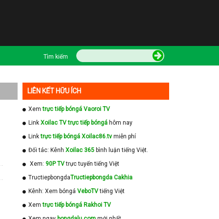
Tìm kiếm
LIÊN KẾT HỮU ÍCH
Xem
trực tiếp bóngá Vaoroi TV
Link
Xoilac TV trực tiếp bóngá
hôm nay
Link
trực tiếp bóngá Xoilac86.tv
miễn phí
Đối tác: Kênh
Xoilac 365
bình luận tiếng Việt.
Xem:
90P TV
trực tuyến tiếng Việt
Tructiepbongda
Tructiepbongda Cakhia
Kênh: Xem bóngá
VeboTV
tiếng Việt
Xem
trực tiếp bóngá Rakhoi TV
Xem ngay
bongdalu com
mới nhất