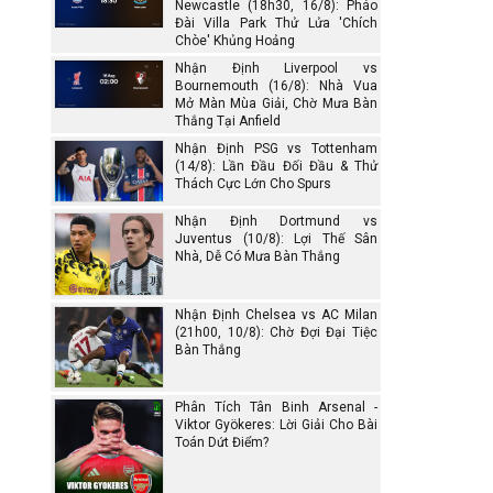
Newcastle (18h30, 16/8): Pháo
Đài Villa Park Thử Lửa 'Chích
Chòe' Khủng Hoảng
Nhận Định Liverpool vs
Bournemouth (16/8): Nhà Vua
Mở Màn Mùa Giải, Chờ Mưa Bàn
Thắng Tại Anfield
Nhận Định PSG vs Tottenham
(14/8): Lần Đầu Đối Đầu & Thử
Thách Cực Lớn Cho Spurs
Nhận Định Dortmund vs
Juventus (10/8): Lợi Thế Sân
Nhà, Dễ Có Mưa Bàn Thắng
Nhận Định Chelsea vs AC Milan
(21h00, 10/8): Chờ Đợi Đại Tiệc
Bàn Thắng
Phân Tích Tân Binh Arsenal -
Viktor Gyökeres: Lời Giải Cho Bài
Toán Dứt Điểm?