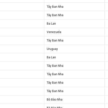
Tây Ban Nha
Tây Ban Nha
Ba Lan
Venezuela
Tây Ban Nha
Uruguay
Ba Lan
Tây Ban Nha
Tây Ban Nha
Tây Ban Nha
Tây Ban Nha
Bồ Đào Nha
Bồ Đào Nha