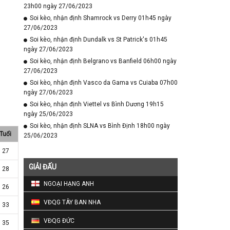
23h00 ngày 27/06/2023
Soi kèo, nhận định Shamrock vs Derry 01h45 ngày
27/06/2023
Soi kèo, nhận định Dundalk vs St Patrick's 01h45
ngày 27/06/2023
Soi kèo, nhận định Belgrano vs Banfield 06h00 ngày
27/06/2023
Soi kèo, nhận định Vasco da Gama vs Cuiaba 07h00
ngày 27/06/2023
Soi kèo, nhận định Viettel vs Bình Dương 19h15
ngày 25/06/2023
Soi kèo, nhận định SLNA vs Bình Định 18h00 ngày
Tuổi
25/06/2023
27
GIẢI ĐẤU
28
NGOẠI HẠNG ANH
26
VĐQG TÂY BAN NHA
33
VĐQG ĐỨC
35