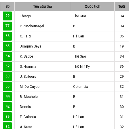
Số
Tên cầu thủ
Quốc tịch
Tuổi
99
Thiago
Thế Giới
34
77
P. Zinckernagel
Bỉ
34
68
C. Talbi
Hà Lan
36
65
Joaquin Seys
Bỉ
19
64
K. Sabbe
Thế Giới
34
62
S. Homma
Thổ Nhĩ Kỳ
36
58
J. Spileers
Bỉ
29
55
M. De Cuyper
Colombia
32
44
B. Mechele
Bỉ
31
42
Dennis
Bỉ
30
39
E. Balanta
Hà Lan
31
32
A. Nusa
Hà Lan
32