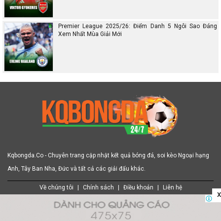
Premier League 2025/26: Điểm Danh 5 Ngôi Sao Đáng
Xem Nhất Mùa Giải Mới
Kqbongda.Co - Chuyên trang cập nhật kết quả bóng đá, soi kèo Ngoại hạng
Anh, Tây Ban Nha, Đức và tất cả các giải đấu khác.
Về chúng tôi
|
Chính sách
|
Điều khoản
|
Liên hệ
x
|
|
|
|