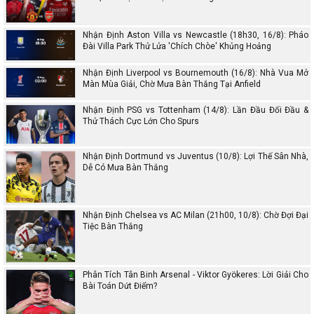
Nhận Định Aston Villa vs Newcastle (18h30, 16/8): Pháo
Đài Villa Park Thử Lửa 'Chích Chòe' Khủng Hoảng
Nhận Định Liverpool vs Bournemouth (16/8): Nhà Vua Mở
Màn Mùa Giải, Chờ Mưa Bàn Thắng Tại Anfield
Nhận Định PSG vs Tottenham (14/8): Lần Đầu Đối Đầu &
Thử Thách Cực Lớn Cho Spurs
Nhận Định Dortmund vs Juventus (10/8): Lợi Thế Sân Nhà,
Dễ Có Mưa Bàn Thắng
Nhận Định Chelsea vs AC Milan (21h00, 10/8): Chờ Đợi Đại
Tiệc Bàn Thắng
Phân Tích Tân Binh Arsenal - Viktor Gyökeres: Lời Giải Cho
Bài Toán Dứt Điểm?