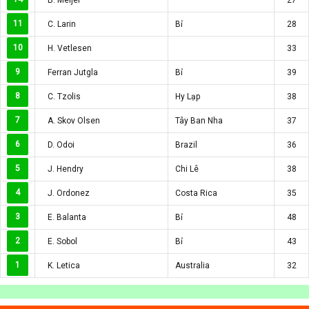
11
C. Larin
Bỉ
28
10
H. Vetlesen
33
9
Ferran Jutgla
Bỉ
39
8
C. Tzolis
Hy Lạp
38
7
A. Skov Olsen
Tây Ban Nha
37
6
D. Odoi
Brazil
36
5
J. Hendry
Chi Lê
38
4
J. Ordonez
Costa Rica
35
3
E. Balanta
Bỉ
48
2
E. Sobol
Bỉ
43
1
K. Letica
Australia
32