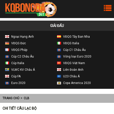
GIẢI ĐẤU
Ngoại Hạng Anh
VĐQG Tây Ban Nha
VĐQG Đức
VĐQG Italia
VĐQG Pháp
Cúp C1 Châu Âu
Cúp C2 Châu Âu
Vòng loại Euro 2020
Cúp Italia
VĐQG Việt Nam
VLWC KV Châu Á
Liên Đoàn Anh
Cúp FA
U23 Châu Á
Euro 2020
Copa America 2020
TRANG CHỦ
CLB
CHI TIẾT CÂU LẠC BỘ