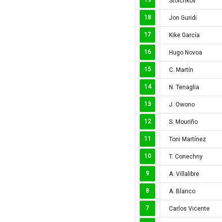
Stoichkov
Iran
18
Iraq
Jon Guridi
Ireland
17
Kike García
Israel
16
Hugo Novoa
Italia
15
C. Martín
Jordan
14
N. Tenaglia
Kazakhstan
Kosovo
13
J. Owono
Kuwait
12
S. Mouriño
Lao
11
Toni Martínez
Latvia
10
T. Conechny
Li băng
9
A. Villalibre
Liechtenstein
Lithuania
8
A. Blanco
Luxembourg
7
Carlos Vicente
Ma rốc