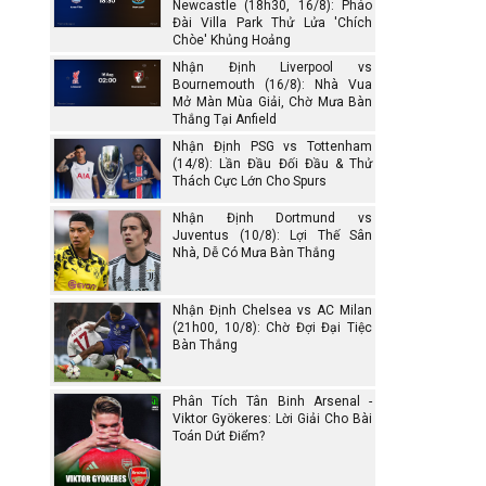
Newcastle (18h30, 16/8): Pháo
Đài Villa Park Thử Lửa 'Chích
Chòe' Khủng Hoảng
Nhận Định Liverpool vs
Bournemouth (16/8): Nhà Vua
Mở Màn Mùa Giải, Chờ Mưa Bàn
Thắng Tại Anfield
Nhận Định PSG vs Tottenham
(14/8): Lần Đầu Đối Đầu & Thử
Thách Cực Lớn Cho Spurs
Nhận Định Dortmund vs
Juventus (10/8): Lợi Thế Sân
Nhà, Dễ Có Mưa Bàn Thắng
Nhận Định Chelsea vs AC Milan
(21h00, 10/8): Chờ Đợi Đại Tiệc
Bàn Thắng
Phân Tích Tân Binh Arsenal -
Viktor Gyökeres: Lời Giải Cho Bài
Toán Dứt Điểm?