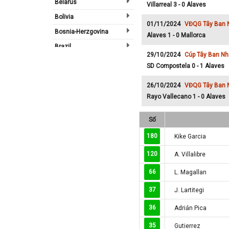
Belarus
Villarreal 3 - 0 Alaves
Bolivia
01/11/2024
VĐQG Tây Ban 
Bosnia-Herzgovina
Alaves 1 - 0 Mallorca
Brazil
29/10/2024
Cúp Tây Ban Nh
Bulgary
SD Compostela 0 - 1 Alaves
Bắc Ireland
26/10/2024
VĐQG Tây Ban 
Bắc Mỹ
Rayo Vallecano 1 - 0 Alaves
Bỉ
Số
Bồ Đào Nha
Campuchia
180
Kike Garcia
Canada
120
A. Villalibre
Chi Lê
66
L. Magallan
Châu Phi
37
J. Lartitegi
Châu Á
36
Adrián Pica
Châu Âu
Châu Úc
35
Gutierrez