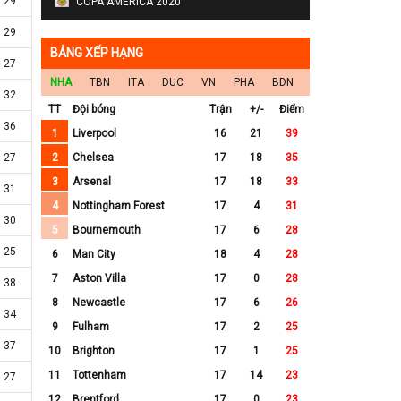
29
COPA AMERICA 2020
29
BẢNG XẾP HẠNG
27
NHA
TBN
ITA
DUC
VN
PHA
BDN
32
TT
Đội bóng
Trận
+/-
Điểm
36
1
Liverpool
16
21
39
27
2
Chelsea
17
18
35
3
Arsenal
17
18
33
31
4
Nottingham Forest
17
4
31
30
5
Bournemouth
17
6
28
25
6
Man City
18
4
28
7
Aston Villa
17
0
28
38
8
Newcastle
17
6
26
34
9
Fulham
17
2
25
37
10
Brighton
17
1
25
11
Tottenham
17
14
23
27
12
Brentford
17
0
23