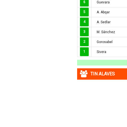
6
Guevara
Macedonia
5
A. Abqar
Malaysia
4
A. Sedlar
Malta
Mexico
3
M. Sánchez
Moldova
2
Gorosabel
Montenegro
1
Sivera
Mỹ
Na Uy
Nam Mỹ
TIN ALAVES
Nam Phi
New Zealand
Nga
Nhật Bản
Nicaragua
Oman