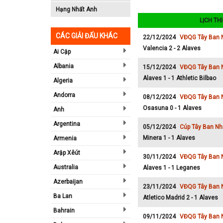
Hạng Nhất Anh
LỊCH TH
CÁC GIẢI ĐẤU KHÁC
22/12/2024
VĐQG Tây Ban 
Valencia 2 - 2 Alaves
Ai Cập
Albania
15/12/2024
VĐQG Tây Ban 
Alaves 1 - 1 Athletic Bilbao
Algeria
Andorra
08/12/2024
VĐQG Tây Ban 
Osasuna 0 - 1 Alaves
Anh
Argentina
05/12/2024
Cúp Tây Ban Nh
Minera 1 - 1 Alaves
Armenia
Arập Xêút
30/11/2024
VĐQG Tây Ban 
Australia
Alaves 1 - 1 Leganes
Azerbaijan
23/11/2024
VĐQG Tây Ban 
Ba Lan
Atletico Madrid 2 - 1 Alaves
Bahrain
09/11/2024
VĐQG Tây Ban 