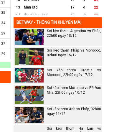
31
13
Man Utd
17
-1
22
35
14
West Ham Utd
17
-8
20
BETWAY - THÔNG TIN KHUYẾN MÃI
34
15
Everton
17
-7
17
Soi kèo thơm Argentina vs Pháp,
16
Crystal Palace
17
-8
16
29
22h00 ngày 18/12
17
Leicester City
17
-16
14
27
18
Ipswich
17
-16
12
Soi kèo thơm Pháp vs Morocco,
29
19
Wolves
17
-13
12
02h00 ngày 15/12
20
Southampton
17
-25
6
Soi kèo thơm Croatia vs
Morocco, 22h00 ngày 17/12
Soi kèo thơm Morocco vs Bồ Đào
Nha, 22h00 ngày 10/12
Soi kèo thơm Anh vs Pháp, 02h00
ngày 11/12
Soi kèo thơm Hà Lan vs