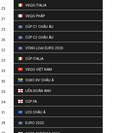
VĐQG ITALIA
23
VĐQG PHÁP
21
CÚP C1 CHÂU ÂU
23
CÚP C2 CHÂU ÂU
26
VÒNG LOẠI EURO 2020
22
CÚP ITALIA
23
VĐQG VIỆT NAM
33
VLWC KV CHÂU Á
30
LIÊN ĐOÀN ANH
33
CÚP FA
34
U23 CHÂU Á
31
28
EURO 2020