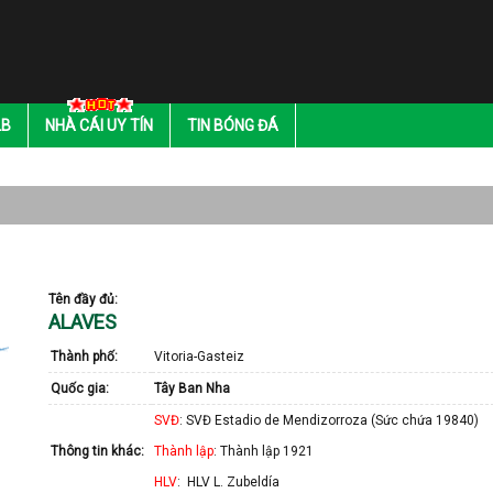
LB
NHÀ CÁI UY TÍN
TIN BÓNG ĐÁ
Tên đầy đủ:
ALAVES
Thành phố:
Vitoria-Gasteiz
Quốc gia:
Tây Ban Nha
SVĐ
: SVĐ Estadio de Mendizorroza (Sức chứa 19840)
Thông tin khác:
Thành lập
: Thành lập 1921
HLV
: HLV L. Zubeldía