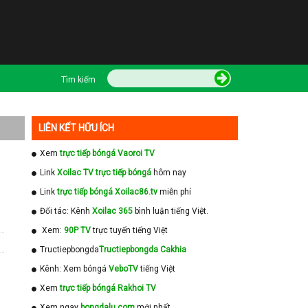
Tìm kiếm
LIÊN KẾT HỮU ÍCH
Xem
trực tiếp bóngá Vaoroi TV
Link
Xoilac TV trực tiếp bóngá
hôm nay
Link
trực tiếp bóngá Xoilac86.tv
miễn phí
Đối tác: Kênh
Xoilac 365
bình luận tiếng Việt.
Xem:
90P TV
trực tuyến tiếng Việt
Tructiepbongda
Tructiepbongda Cakhia
Kênh: Xem bóngá
VeboTV
tiếng Việt
Xem
trực tiếp bóngá Rakhoi TV
Xem ngay
bongdalu com
mới nhất