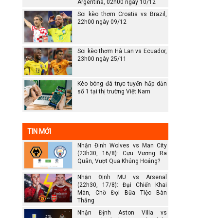
Argentina, 02h00 ngày 10/12
Soi kèo thơm Croatia vs Brazil,
22h00 ngày 09/12
Soi kèo thơm Hà Lan vs Ecuador,
23h00 ngày 25/11
Kèo bóng đá trực tuyến hấp dẫn
số 1 tại thị trường Việt Nam
TIN MỚI
Nhận Định Wolves vs Man City
(23h30, 16/8): Cựu Vương Ra
Quân, Vượt Qua Khủng Hoảng?
Nhận Định MU vs Arsenal
(22h30, 17/8): Đại Chiến Khai
Màn, Chờ Đợi Bữa Tiệc Bàn
Thắng
Nhận Định Aston Villa vs