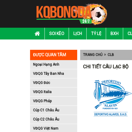
SOI KÈO
LỊCH
TỶ LỆ
BXH
C
ĐƯỢC QUAN TÂM
TRANG CHỦ
CLB
Ngoại Hạng Anh
CHI TIẾT CÂU LẠC BỘ
VĐQG Tây Ban Nha
VĐQG Đức
VĐQG Italia
VĐQG Pháp
Cúp C1 Châu Âu
Cúp C2 Châu Âu
VĐQG Việt Nam