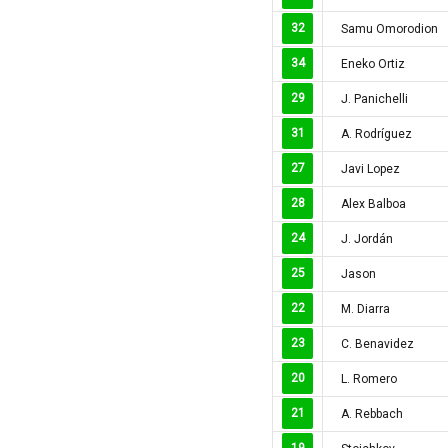
Colombia
32
Samu Omorodion
Costa Rica
34
Eneko Ortiz
Croatia
29
J. Panichelli
Ecuador
31
A. Rodríguez
Estonia
Georgia
27
Javi Lopez
Gibralta
28
Alex Balboa
Honduras
24
J. Jordán
Hungary
25
Jason
Hy Lạp
22
M. Diarra
Hà Lan
Hàn Quốc
23
C. Benavidez
Hồng Kông
20
L. Romero
Iceland
21
A. Rebbach
Indonesia
19