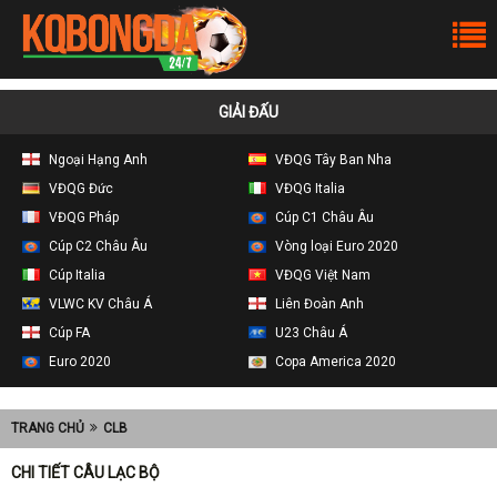
GIẢI ĐẤU
Ngoại Hạng Anh
VĐQG Tây Ban Nha
VĐQG Đức
VĐQG Italia
VĐQG Pháp
Cúp C1 Châu Âu
Cúp C2 Châu Âu
Vòng loại Euro 2020
Cúp Italia
VĐQG Việt Nam
VLWC KV Châu Á
Liên Đoàn Anh
Cúp FA
U23 Châu Á
Euro 2020
Copa America 2020
TRANG CHỦ
CLB
CHI TIẾT CÂU LẠC BỘ