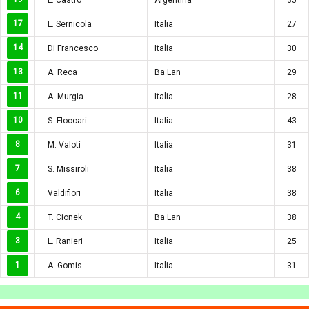
17
L. Sernicola
Italia
27
14
Di Francesco
Italia
30
13
A. Reca
Ba Lan
29
11
A. Murgia
Italia
28
10
S. Floccari
Italia
43
8
M. Valoti
Italia
31
7
S. Missiroli
Italia
38
6
Valdifiori
Italia
38
4
T. Cionek
Ba Lan
38
3
L. Ranieri
Italia
25
1
A. Gomis
Italia
31