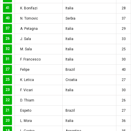
41
K. Bonifazi
Italia
28
40
N. Tomovic
Serbia
37
37
A. Petagna
Italia
29
26
J. Sala
Italia
33
32
M. Sala
Italia
25
31
F. Francesco
Italia
30
27
Felipe
Brazil
40
25
K. Letica
Croatia
27
23
F. Vicari
Italia
30
22
D. Thiam
26
21
Espeto
Brazil
27
20
L. Mora
Italia
36
19
L. Castro
Argentina
35