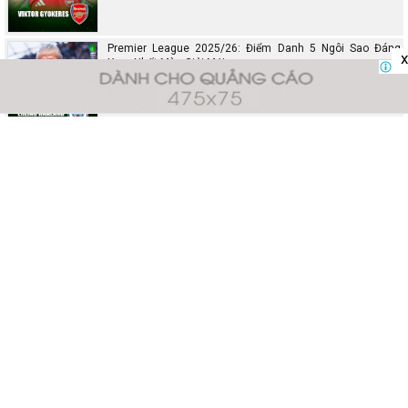
Premier League 2025/26: Điểm Danh 5 Ngôi Sao Đáng
x
Xem Nhất Mùa Giải Mới
Kqbongda.Co - Chuyên trang cập nhật kết quả bóng đá, soi kèo Ngoại hạng
Anh, Tây Ban Nha, Đức và tất cả các giải đấu khác.
Về chúng tôi
|
Chính sách
|
Điều khoản
|
Liên hệ
|
|
|
|