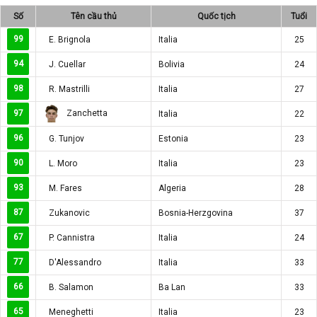
Số
Tên cầu thủ
Quốc tịch
Tuổi
99
E. Brignola
Italia
25
94
J. Cuellar
Bolivia
24
98
R. Mastrilli
Italia
27
Zanchetta
97
Italia
22
96
G. Tunjov
Estonia
23
90
L. Moro
Italia
23
93
M. Fares
Algeria
28
87
Zukanovic
Bosnia-Herzgovina
37
67
P. Cannistra
Italia
24
77
D'Alessandro
Italia
33
66
B. Salamon
Ba Lan
33
65
Meneghetti
Italia
23