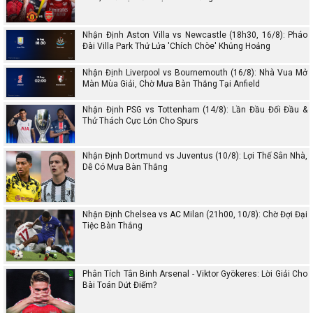
Nhận Định Aston Villa vs Newcastle (18h30, 16/8): Pháo
Đài Villa Park Thử Lửa 'Chích Chòe' Khủng Hoảng
Nhận Định Liverpool vs Bournemouth (16/8): Nhà Vua Mở
Màn Mùa Giải, Chờ Mưa Bàn Thắng Tại Anfield
Nhận Định PSG vs Tottenham (14/8): Lần Đầu Đối Đầu &
Thử Thách Cực Lớn Cho Spurs
Nhận Định Dortmund vs Juventus (10/8): Lợi Thế Sân Nhà,
Dễ Có Mưa Bàn Thắng
Nhận Định Chelsea vs AC Milan (21h00, 10/8): Chờ Đợi Đại
Tiệc Bàn Thắng
Phân Tích Tân Binh Arsenal - Viktor Gyökeres: Lời Giải Cho
Bài Toán Dứt Điểm?