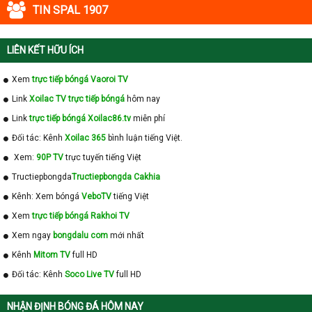
TIN SPAL 1907
LIÊN KẾT HỮU ÍCH
Xem
trực tiếp bóngá Vaoroi TV
Link
Xoilac TV trực tiếp bóngá
hôm nay
Link
trực tiếp bóngá Xoilac86.tv
miễn phí
Đối tác: Kênh
Xoilac 365
bình luận tiếng Việt.
Xem:
90P TV
trực tuyến tiếng Việt
Tructiepbongda
Tructiepbongda Cakhia
Kênh: Xem bóngá
VeboTV
tiếng Việt
Xem
trực tiếp bóngá Rakhoi TV
Xem ngay
bongdalu com
mới nhất
Kênh
Mitom TV
full HD
Đối tác: Kênh
Soco Live TV
full HD
NHẬN ĐỊNH BÓNG ĐÁ HÔM NAY