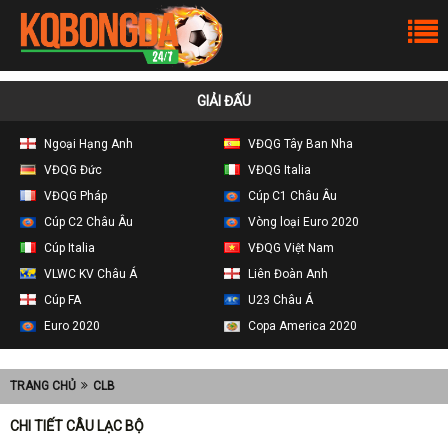
GIẢI ĐẤU
Ngoại Hạng Anh
VĐQG Tây Ban Nha
VĐQG Đức
VĐQG Italia
VĐQG Pháp
Cúp C1 Châu Âu
Cúp C2 Châu Âu
Vòng loại Euro 2020
Cúp Italia
VĐQG Việt Nam
VLWC KV Châu Á
Liên Đoàn Anh
Cúp FA
U23 Châu Á
Euro 2020
Copa America 2020
TRANG CHỦ
CLB
CHI TIẾT CÂU LẠC BỘ