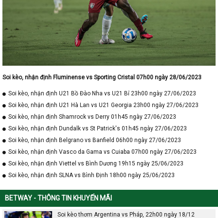
Soi kèo, nhận định Fluminense vs Sporting Cristal 07h00 ngày 28/06/2023
Soi kèo, nhận định U21 Bồ Đào Nha vs U21 Bỉ 23h00 ngày 27/06/2023
Soi kèo, nhận định U21 Hà Lan vs U21 Georgia 23h00 ngày 27/06/2023
Soi kèo, nhận định Shamrock vs Derry 01h45 ngày 27/06/2023
Soi kèo, nhận định Dundalk vs St Patrick's 01h45 ngày 27/06/2023
Soi kèo, nhận định Belgrano vs Banfield 06h00 ngày 27/06/2023
Soi kèo, nhận định Vasco da Gama vs Cuiaba 07h00 ngày 27/06/2023
Soi kèo, nhận định Viettel vs Bình Dương 19h15 ngày 25/06/2023
Soi kèo, nhận định SLNA vs Bình Định 18h00 ngày 25/06/2023
BETWAY - THÔNG TIN KHUYẾN MÃI
Soi kèo thơm Argentina vs Pháp, 22h00 ngày 18/12