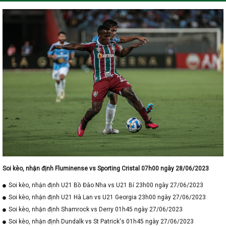
Soi kèo, nhận định Fluminense vs Sporting Cristal 07h00 ngày 28/06/2023
Soi kèo, nhận định U21 Bồ Đào Nha vs U21 Bỉ 23h00 ngày 27/06/2023
Soi kèo, nhận định U21 Hà Lan vs U21 Georgia 23h00 ngày 27/06/2023
Soi kèo, nhận định Shamrock vs Derry 01h45 ngày 27/06/2023
Soi kèo, nhận định Dundalk vs St Patrick's 01h45 ngày 27/06/2023