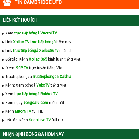
TIN CAMBRIDGE UTD
LIÊN KẾT HỮU ÍCH
Xem
trực tiếp bóngá Vaoroi TV
Link
Xoilac TV trực tiếp bóngá
hôm nay
Link
trực tiếp bóngá Xoilac86.tv
miễn phí
Đối tác: Kênh
Xoilac 365
bình luận tiếng Việt.
Xem:
90P TV
trực tuyến tiếng Việt
Tructiepbongda
Tructiepbongda Cakhia
Kênh: Xem bóngá
VeboTV
tiếng Việt
Xem
trực tiếp bóngá Rakhoi TV
Xem ngay
bongdalu com
mới nhất
Kênh
Mitom TV
full HD
Đối tác: Kênh
Soco Live TV
full HD
NHẬN ĐỊNH BÓNG ĐÁ HÔM NAY