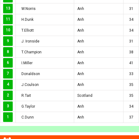
13
W.Norris
Anh
31
11
H.Dunk
Anh
34
10
T.Elliott
Anh
34
9
J. Ironside
Anh
31
8
T.Champion
Anh
38
6
I.Miller
Anh
41
7
Donaldson
Anh
33
4
J.Coulson
Anh
35
2
R.Tait
Scotland
35
3
G.Taylor
Anh
34
1
C.Dunn
Anh
37