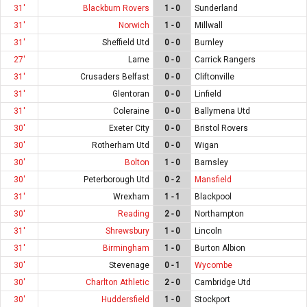
31'
Blackburn Rovers
1 - 0
Sunderland
31'
Norwich
1 - 0
Millwall
31'
Sheffield Utd
0 - 0
Burnley
27'
Larne
0 - 0
Carrick Rangers
31'
Crusaders Belfast
0 - 0
Cliftonville
31'
Glentoran
0 - 0
Linfield
31'
Coleraine
0 - 0
Ballymena Utd
30'
Exeter City
0 - 0
Bristol Rovers
30'
Rotherham Utd
0 - 0
Wigan
30'
Bolton
1 - 0
Barnsley
30'
Peterborough Utd
0 - 2
Mansfield
31'
Wrexham
1 - 1
Blackpool
30'
Reading
2 - 0
Northampton
31'
Shrewsbury
1 - 0
Lincoln
31'
Birmingham
1 - 0
Burton Albion
30'
Stevenage
0 - 1
Wycombe
30'
Charlton Athletic
2 - 0
Cambridge Utd
30'
Huddersfield
1 - 0
Stockport