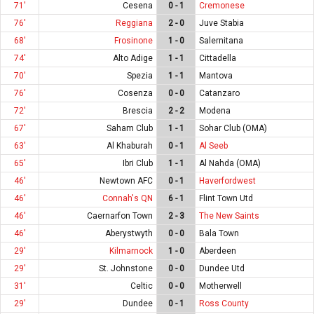
71'
Cesena
0 - 1
Cremonese
76'
Reggiana
2 - 0
Juve Stabia
68'
Frosinone
1 - 0
Salernitana
74'
Alto Adige
1 - 1
Cittadella
70'
Spezia
1 - 1
Mantova
76'
Cosenza
0 - 0
Catanzaro
72'
Brescia
2 - 2
Modena
67'
Saham Club
1 - 1
Sohar Club (OMA)
63'
Al Khaburah
0 - 1
Al Seeb
65'
Ibri Club
1 - 1
Al Nahda (OMA)
46'
Newtown AFC
0 - 1
Haverfordwest
46'
Connah's QN
6 - 1
Flint Town Utd
46'
Caernarfon Town
2 - 3
The New Saints
46'
Aberystwyth
0 - 0
Bala Town
29'
Kilmarnock
1 - 0
Aberdeen
29'
St. Johnstone
0 - 0
Dundee Utd
31'
Celtic
0 - 0
Motherwell
29'
Dundee
0 - 1
Ross County