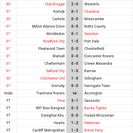
30'
Club Brugge
2 - 0
Westerlo
31'
Kortrijk
0 - 1
Charleroi
30'
Carlisle
0 - 0
Morecambe
31'
Milton Keynes Dons
0 - 0
Notts County
31'
Wimbledon
0 - 1
Swindon
31'
Bradford City
1 - 0
Port Vale
31'
Fleetwood Town
0 - 0
Chesterfield
31'
Walsall
0 - 0
Doncaster Rovers
31'
Cheltenham
0 - 0
Crewe Alexandra
31'
Salford City
1 - 0
Barrow
30'
Colchester Utd
1 - 0
Gillingham
31'
Grimsby
0 - 0
Harrogate Town
Hoãn
Tranmere Rovers
vs
Accrington
FT
Pisa
3 - 1
Sassuolo
FT
IMT Novi Beograd
0 - 2
Backa Topola
FT
Esteghlal Khu.
0 - 0
Foolad Khozestan
FT
Hearts
1 - 2
Hibernian
FT
Cardiff Metropolitan
1 - 3
Briton Ferry