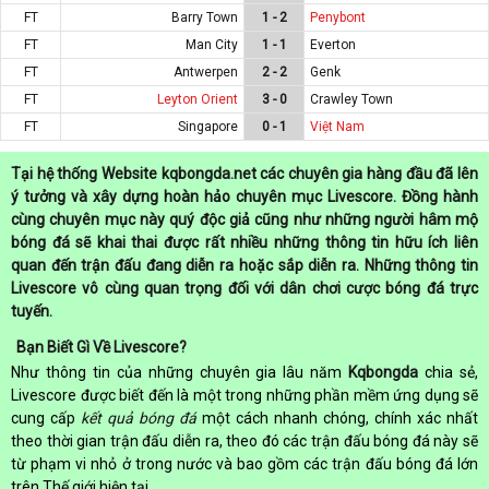
FT
Barry Town
1 - 2
Penybont
FT
Man City
1 - 1
Everton
FT
Antwerpen
2 - 2
Genk
FT
Leyton Orient
3 - 0
Crawley Town
FT
Singapore
0 - 1
Việt Nam
Tại hệ thống Website kqbongda.net các chuyên gia hàng đầu đã lên
ý tưởng và xây dựng hoàn hảo chuyên mục Livescore. Đồng hành
cùng chuyên mục này quý độc giả cũng như những người hâm mộ
bóng đá sẽ khai thai được rất nhiều những thông tin hữu ích liên
quan đến trận đấu đang diễn ra hoặc sắp diễn ra. Những thông tin
Livescore vô cùng quan trọng đối với dân chơi cược bóng đá trực
tuyến.
Bạn Biết Gì Về Livescore?
Như thông tin của những chuyên gia lâu năm
Kqbongda
chia sẻ,
Livescore được biết đến là một trong những phần mềm ứng dụng sẽ
cung cấp
kết quả bóng đá
một cách nhanh chóng, chính xác nhất
theo thời gian trận đấu diễn ra, theo đó các trận đấu bóng đá này sẽ
từ phạm vi nhỏ ở trong nước và bao gồm các trận đấu bóng đá lớn
trên Thế giới hiện tại.