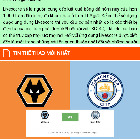
Livescore sẽ là nguồn cung cấp
kết quả bóng đá hôm nay
của hơn
1.000 trận đấu bóng đá khác nhau ở trên Thế giới. Để có thể sử dụng
được ứng dụng Livescore thì yêu cầu cơ bản nhất đó là các thiết bị
điện tử của các bạn phải được kết nối với wifi, 3G, 4G,... khi đó các bạn
có thể truy cập mọi lúc; mọi nơi. Đối với ứng dụng Livescore được biết
đến là một trong những cái tên quen thuộc nhất đối với những người
có niềm đam mê với bóng đá. Đến với ứng dụng này các bạn có thể
TIN THỂ THAO MỚI NHẤT
xem được chính xác
kết quả bóng đá trực tuyến
theo đúng thời gian
thực.
Tuy nhiên, ứng dụng Livescore cũng đang còn tồn tại một số hạn chế
nhất định và không làm hài lòng người dùng. Do đó, họ phải tìm đến
một địa chỉ Livescore để update
kqbd truc tuyen
một cách chính xác
và đơn giản nhất. Theo như nhận định thì chuyên mục Livescore trên
hệ thống trang Web
kqbongda.net
đã làm hài lòng được người dùng,
những thông tin tổng hợp ở trên đó rất chi tiết và có độ chính xác
cao.
Tính Năng Livescore Hoàn Hảo Nhất Chỉ Có Tại Kq Bóng Đá
Nhìn nhận và đánh giá được nhu cầu tìm hiểu thông tin và tham khảo
những ở trên Livescore, do đó các chuyên gia hàng đầu của
Kq Bóng