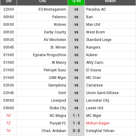
Giờ
Chủ
Tỷ số
Khách
22h59
ES Mostaganem
vs
Paradou AC
00h00
Palermo
vs
Bari
00h30
Wolves
vs
Man Utd
00h30
Derby County
vs
West Brom
00h30
KV Mechelen
vs
Standard Liege
00h45
St. Mirren
vs
Rangers
01h00
Egnatia Rrogozhine
vs
Kukesi
01h00
Al Masry
vs
Ahly Cairo
01h00
Petrojet Suez
vs
El Gouna
01h00
USM Alger
vs
MC Oran
02h30
Sampdoria
vs
Carrarese
02h45
Gent
vs
Union Saint-Gilloise
03h00
Liverpool
vs
Leicester City
03h00
Stoke City
vs
Leeds Utd
76'
NC Magra
1 - 1
MC Alger
72'
Punjab FC
1 - 3
Mohun Bagan
76'
Chad. Ardakan
0 - 0
Esteghlal Tehran