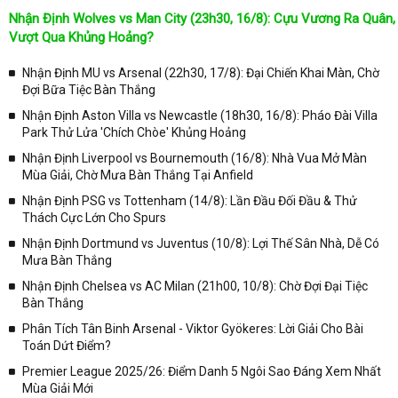
Đá
đã nghiên cứu và xây dựng được chuyên mục Livescore hoàn hảo
Nhận Định Wolves vs Man City (23h30, 16/8): Cựu Vương Ra Quân,
nhất.
Vượt Qua Khủng Hoảng?
Đồng hành cùng chuyên mục Livescore ở trên hệ thống Website
kqbongda.net
quý độc giả cũng như dân chơi cược bóng đá trực
Nhận Định MU vs Arsenal (22h30, 17/8): Đại Chiến Khai Màn, Chờ
tuyến sẽ khai thác và tổng hợp được rất nhiều những thông tin hữu
Đợi Bữa Tiệc Bàn Thắng
ích, cụ thể:
Nhận Định Aston Villa vs Newcastle (18h30, 16/8): Pháo Đài Villa
Park Thử Lửa 'Chích Chòe' Khủng Hoảng
✓ Livescore sẽ cập nhật tỷ số bóng đá trực tuyến, tỷ số bóng đá hôm
nay và xem tỷ số bóng đá đá trực tuyến 7m,... Bên cạnh những ưu
Nhận Định Liverpool vs Bournemouth (16/8): Nhà Vua Mở Màn
điểm vượt trội đó là mức độ chính xác cao, thông tin cập nhật nhanh
Mùa Giải, Chờ Mưa Bàn Thắng Tại Anfield
chóng, thì khi các bạn có thể xem được toàn bộ các thông tin tuyệt
Nhận Định PSG vs Tottenham (14/8): Lần Đầu Đối Đầu & Thử
vời nhất của từng đội tuyển bóng đá, được chia sẻ link xem bóng đá
Thách Cực Lớn Cho Spurs
chất lượng, tham khảo được những bản tin nhận định bóng đá do
Nhận Định Dortmund vs Juventus (10/8): Lợi Thế Sân Nhà, Dễ Có
các chuyên gia hàng đầu chia sẻ.
Mưa Bàn Thắng
✓ Hệ thống bảng Livescore được lên ý tưởng thiết kế và xây dựng
Nhận Định Chelsea vs AC Milan (21h00, 10/8): Chờ Đợi Đại Tiệc
một cách hoàn hảo. Phân chia từng ô, từng cột cụ thể. Cập nhật
Bàn Thắng
chính xác về thời gian trận đấu diễn ra, đội chủ nhà/ đội khách, tỷ số
bóng đá ở thời điểm hiện tại, trong hiệp 1, hiệp 2 và toàn trận.
Phân Tích Tân Binh Arsenal - Viktor Gyökeres: Lời Giải Cho Bài
Toán Dứt Điểm?
✓ Livescore ở trên trang Web
Kqbongda
sẽ cập nhật chính xác về
Premier League 2025/26: Điểm Danh 5 Ngôi Sao Đáng Xem Nhất
thời gian trận đấu bóng đá đang diễn ra, tỷ số đang có tại hiệp 1, hiệp
Mùa Giải Mới
2 và tỷ số cả trận, số thẻ đỏ ở trong hiệp/ trận đấu, các tình huống