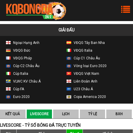
GIẢI ĐẤU
Ngoại Hạng Anh
VĐQG Tây Ban Nha
VĐQG Đức
VĐQG Italia
VĐQG Pháp
Cúp C1 Châu Âu
Cúp C2 Châu Âu
Vòng loại Euro 2020
Cúp Italia
VĐQG Việt Nam
VLWC KV Châu Á
Liên Đoàn Anh
Cúp FA
U23 Châu Á
Euro 2020
Copa America 2020
KẾT QUẢ
LIVESCORE
LỊCH
TỶ LỆ
BXH
LIVESCORE - TỶ SỐ BÓNG ĐÁ TRỰC TUYẾN