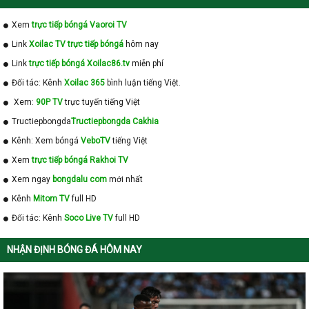
Xem
trực tiếp bóngá Vaoroi TV
Link
Xoilac TV trực tiếp bóngá
hôm nay
Link
trực tiếp bóngá Xoilac86.tv
miễn phí
Đối tác: Kênh
Xoilac 365
bình luận tiếng Việt.
Xem:
90P TV
trực tuyến tiếng Việt
Tructiepbongda
Tructiepbongda Cakhia
Kênh: Xem bóngá
VeboTV
tiếng Việt
Xem
trực tiếp bóngá Rakhoi TV
Xem ngay
bongdalu com
mới nhất
Kênh
Mitom TV
full HD
Đối tác: Kênh
Soco Live TV
full HD
NHẬN ĐỊNH BÓNG ĐÁ HÔM NAY