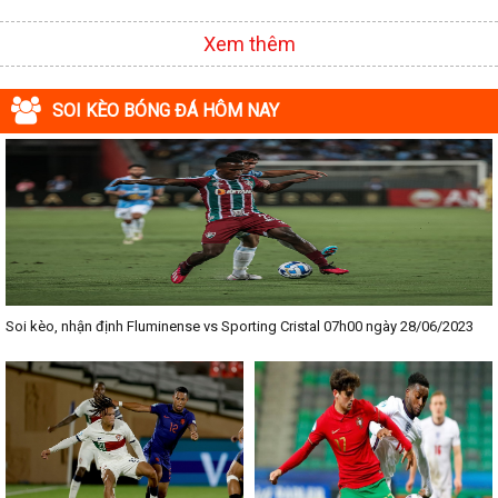
hoặc là diễn biến của trận đấu trong từng giải đấu bóng đá lớn trên
Thế giới như: Giải bóng đá Ngoại hạng Anh, Cúp C1 Châu Âu, Cúp C2
Xem thêm
Châu Âu, Serie A, Bundesliga, La Liga,...
✓ Phiên bản Livescore hoàn hảo của
kqbongda.net
đã được đội ngũ
SOI KÈO BÓNG ĐÁ HÔM NAY
chuyên gia nâng cấp tính năng live tỷ số trực tuyến đối với những bộ
môn thể thao khác nhau như: tennis, bóng chuyền, bóng rổ,... ở trong
những thời gian tới. Mục đích nhằm đáp ứng được nhu cầu tìm hiểu
thông tin cũng như nhu cầu giải trí của mọi người.
✓ Những thông tin ở trên chuyên mục Livescore được tổng hợp và
lấy từ những nguồn thông tin uy tín bậc nhất hiện nay, do đó các bạn
hoàn toàn yên tâm toàn bộ các thông tin được chia sẻ ở trên chuyên
mục này nhé!
Soi kèo, nhận định Fluminense vs Sporting Cristal 07h00 ngày 28/06/2023
Kết Luận
Các chuyên gia của
Kq Bóng Đá
luôn luôn tự tin rằng chuyên mục
Livescore ở trên hệ thống trang Web
kqbongda.net
sẽ được cập nhật
nhanh, chính xác và chuẩn nhất hiện nay. Chia sẻ địa chỉ Website uy
tín này đến với bạn bè và những người có niềm đam mê bóng đá để
cùng nhau update thông tin nhanh chóng, chính xác nhất.