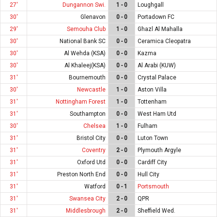
27'
Dungannon Swi.
1 - 0
Loughgall
30'
Glenavon
0 - 0
Portadown FC
29'
Semouha Club
1 - 0
Ghazl Al Mahalla
30'
National Bank SC
0 - 0
Ceramica Cleopatra
30'
Al Wehda (KSA)
0 - 0
Kazma
30'
Al Khaleej(KSA)
0 - 0
Al Arabi (KUW)
31'
Bournemouth
0 - 0
Crystal Palace
30'
Newcastle
1 - 0
Aston Villa
31'
Nottingham Forest
1 - 0
Tottenham
31'
Southampton
0 - 0
West Ham Utd
30'
Chelsea
1 - 0
Fulham
31'
Bristol City
0 - 0
Luton Town
31'
Coventry
2 - 0
Plymouth Argyle
31'
Oxford Utd
0 - 0
Cardiff City
31'
Preston North End
0 - 0
Hull City
31'
Watford
0 - 1
Portsmouth
31'
Swansea City
2 - 0
QPR
31'
Middlesbrough
2 - 0
Sheffield Wed.