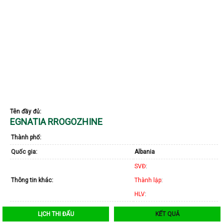
Tên đầy đủ:
EGNATIA RROGOZHINE
Thành phố:
Quốc gia:
Albania
SVĐ
:
Thông tin khác:
Thành lập
:
HLV
:
LỊCH THI ĐẤU
KẾT QUẢ