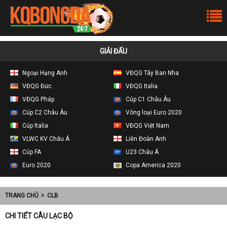
GIẢI ĐẤU
Ngoại Hạng Anh
VĐQG Tây Ban Nha
VĐQG Đức
VĐQG Italia
VĐQG Pháp
Cúp C1 Châu Âu
Cúp C2 Châu Âu
Vòng loại Euro 2020
Cúp Italia
VĐQG Việt Nam
VLWC KV Châu Á
Liên Đoàn Anh
Cúp FA
U23 Châu Á
Euro 2020
Copa America 2020
TRANG CHỦ
CLB
CHI TIẾT CÂU LẠC BỘ