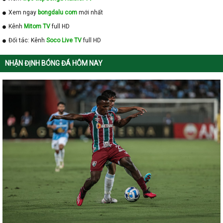
Xem ngay
bongdalu com
mới nhất
Kênh
Mitom TV
full HD
Đối tác: Kênh
Soco Live TV
full HD
NHẬN ĐỊNH BÓNG ĐÁ HÔM NAY