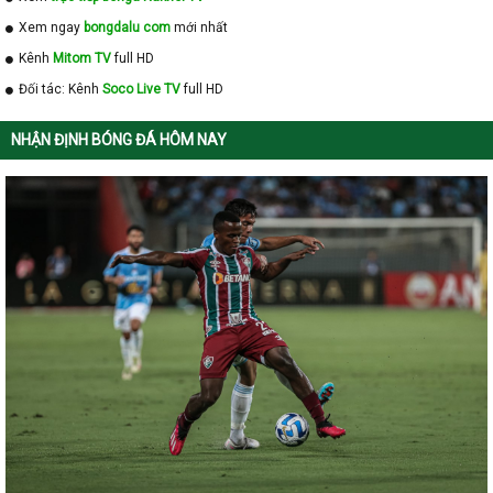
Xem ngay
bongdalu com
mới nhất
Kênh
Mitom TV
full HD
Đối tác: Kênh
Soco Live TV
full HD
NHẬN ĐỊNH BÓNG ĐÁ HÔM NAY