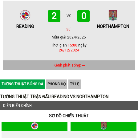
2
0
VS
READING
NORTHAMPTON
30'
Mùa giải 2024/2025
Thời gian
15:00
ngày
26/12/2024
Kênh phát sóng: ---
TƯỜNG THUẬT BÓNG ĐÁ
PHONG ĐỘ
TỶ LỆ
TƯỜNG THUẬT TRẬN ĐẤU READING VS NORTHAMPTON
DIỄN BIẾN CHÍNH
SƠ ĐỒ CHIẾN THUẬT