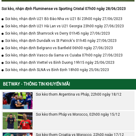
Soi kèo, nhận định Fluminense vs Sporting Cristal 07h00 ngày 28/06/2023
Soi kèo, nhận định U21 Bồ Đào Nha vs U21 Bỉ 23h00 ngày 27/06/2023
Soi kèo, nhận định U21 Hà Lan vs U21 Georgia 23h00 ngày 27/06/2023
Soi kèo, nhận định Shamrock vs Derry 01h45 ngày 27/06/2023
Soi kèo, nhận định Dundalk vs St Patrick's 01h45 ngày 27/06/2023
Soi kèo, nhận định Belgrano vs Banfield 06h00 ngày 27/06/2023
Soi kèo, nhận định Vasco da Gama vs Cuiaba 07h00 ngày 27/06/2023
Soi kèo, nhận định Viettel vs Bình Dương 19h15 ngày 25/06/2023
Soi kèo, nhận định SLNA vs Bình Định 18h00 ngày 25/06/2023
BETWAY - THÔNG TIN KHUYẾN MÃI
Soi kèo thơm Argentina vs Pháp, 22h00 ngày 18/12
Soi kèo thơm Pháp vs Morocco, 02h00 ngày 15/12
Soi kèo thơm Croatia vs Morocco, 22h00 ngày 17/12