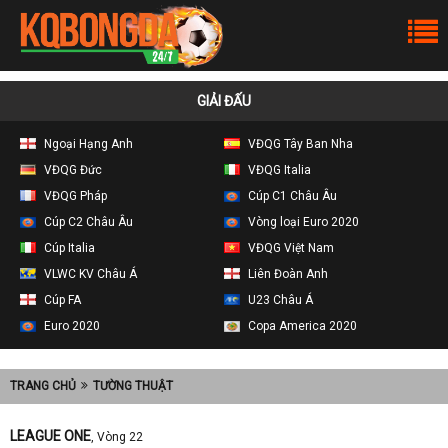
GIẢI ĐẤU
Ngoại Hạng Anh
VĐQG Tây Ban Nha
VĐQG Đức
VĐQG Italia
VĐQG Pháp
Cúp C1 Châu Âu
Cúp C2 Châu Âu
Vòng loại Euro 2020
Cúp Italia
VĐQG Việt Nam
VLWC KV Châu Á
Liên Đoàn Anh
Cúp FA
U23 Châu Á
Euro 2020
Copa America 2020
TRANG CHỦ
TƯỜNG THUẬT
LEAGUE ONE
, Vòng 22