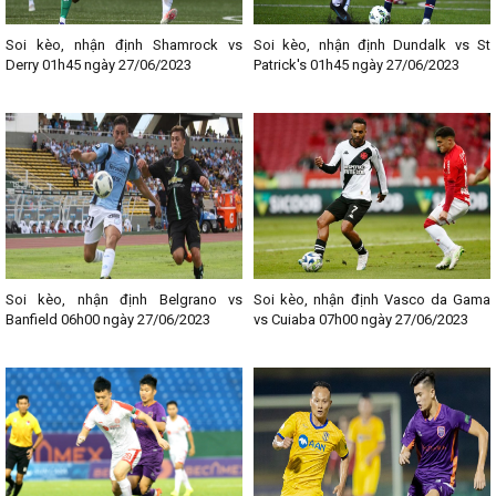
Soi kèo, nhận định Shamrock vs
Soi kèo, nhận định Dundalk vs St
Derry 01h45 ngày 27/06/2023
Patrick's 01h45 ngày 27/06/2023
Soi kèo, nhận định Belgrano vs
Soi kèo, nhận định Vasco da Gama
Banfield 06h00 ngày 27/06/2023
vs Cuiaba 07h00 ngày 27/06/2023