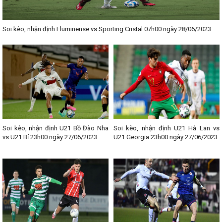
Soi kèo, nhận định Fluminense vs Sporting Cristal 07h00 ngày 28/06/2023
Soi kèo, nhận định U21 Bồ Đào Nha
Soi kèo, nhận định U21 Hà Lan vs
vs U21 Bỉ 23h00 ngày 27/06/2023
U21 Georgia 23h00 ngày 27/06/2023