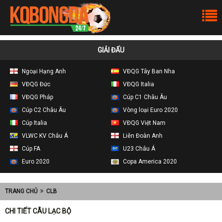
GIẢI ĐẤU
Ngoại Hạng Anh
VĐQG Tây Ban Nha
VĐQG Đức
VĐQG Italia
VĐQG Pháp
Cúp C1 Châu Âu
Cúp C2 Châu Âu
Vòng loại Euro 2020
Cúp Italia
VĐQG Việt Nam
VLWC KV Châu Á
Liên Đoàn Anh
Cúp FA
U23 Châu Á
Euro 2020
Copa America 2020
TRANG CHỦ
CLB
CHI TIẾT CÂU LẠC BỘ