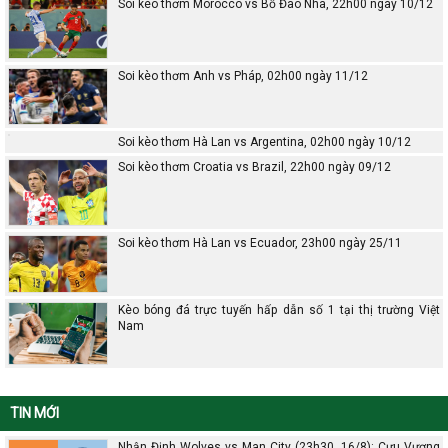
Soi kèo thơm Morocco vs Bồ Đào Nha, 22h00 ngày 10/12
Soi kèo thơm Anh vs Pháp, 02h00 ngày 11/12
Soi kèo thơm Hà Lan vs Argentina, 02h00 ngày 10/12
Soi kèo thơm Croatia vs Brazil, 22h00 ngày 09/12
Soi kèo thơm Hà Lan vs Ecuador, 23h00 ngày 25/11
Kèo bóng đá trực tuyến hấp dẫn số 1 tại thị trường Việt
Nam
TIN MỚI
Nhận Định Wolves vs Man City (23h30, 16/8): Cựu Vương