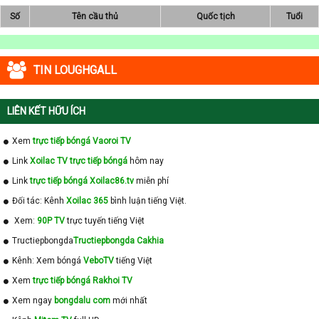
Số
Tên cầu thủ
Quốc tịch
Tuổi
TIN LOUGHGALL
LIÊN KẾT HỮU ÍCH
Xem
trực tiếp bóngá Vaoroi TV
Link
Xoilac TV trực tiếp bóngá
hôm nay
Link
trực tiếp bóngá Xoilac86.tv
miễn phí
Đối tác: Kênh
Xoilac 365
bình luận tiếng Việt.
Xem:
90P TV
trực tuyến tiếng Việt
Tructiepbongda
Tructiepbongda Cakhia
Kênh: Xem bóngá
VeboTV
tiếng Việt
Xem
trực tiếp bóngá Rakhoi TV
Xem ngay
bongdalu com
mới nhất