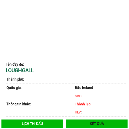
Tên đầy đủ:
LOUGHGALL
Thành phố:
Quốc gia:
Bắc Ireland
SVĐ
:
Thông tin khác:
Thành lập
:
HLV
:
LỊCH THI ĐẤU
KẾT QUẢ