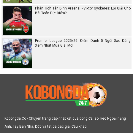
Phân Tích Tân Binh Arsenal - Viktor Gyökeres: Lời Giải Cho
Bài Toán Dứt Điểm?
Premier League 2025/26: Điểm Danh 5 Ngôi Sao Đáng
Xem Nhất Mùa Giải Mới
Kqbongda.Co - Chuyên trang cập nhật kết quả bóng đá, soi kèo Ngoại hạng
Anh, Tây Ban Nha, Đức và tất cả các giải đấu khác.