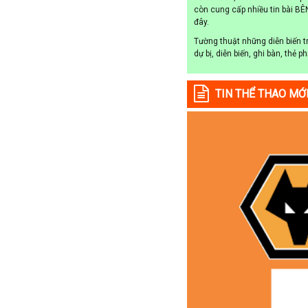
còn cung cấp nhiều tin bài BÊ
Colombia
đây.
Costa Rica
Tường thuật những diễn biến 
Croatia
dự bị, diễn biến, ghi bàn, thẻ p
Ecuador
TIN THỂ THAO MỚ
Estonia
Georgia
Gibralta
Honduras
Hungary
Hy Lạp
Hà Lan
Hàn Quốc
Hồng Kông
Iceland
Indonesia