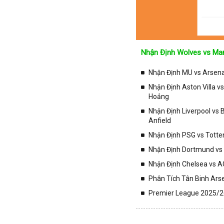
Iran
Iraq
Ireland
Israel
Nhận Định Wolves vs Man
Italia
Nhận Định MU vs Arsenal
Jordan
Nhận Định Aston Villa v
Kazakhstan
Hoảng
Kosovo
Nhận Định Liverpool vs
Kuwait
Anfield
Lao
Nhận Định PSG vs Totte
Latvia
Nhận Định Dortmund vs 
Li băng
Nhận Định Chelsea vs AC
Liechtenstein
Phân Tích Tân Binh Arse
Lithuania
Premier League 2025/26
Luxembourg
Ma rốc