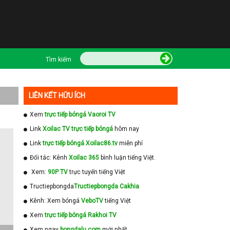
Tìm kiếm
LIÊN KẾT HỮU ÍCH
Xem
trực tiếp bóngá Vaoroi TV
Link
Xoilac TV trực tiếp bóngá
hôm nay
Link
trực tiếp bóngá Xoilac86.tv
miễn phí
Đối tác: Kênh
Xoilac 365
bình luận tiếng Việt.
Xem:
90P TV
trực tuyến tiếng Việt
Tructiepbongda
Tructiepbongda Cakhia
Kênh: Xem bóngá
VeboTV
tiếng Việt
Xem
trực tiếp bóngá Rakhoi TV
Xem ngay
bongdalu com
mới nhất