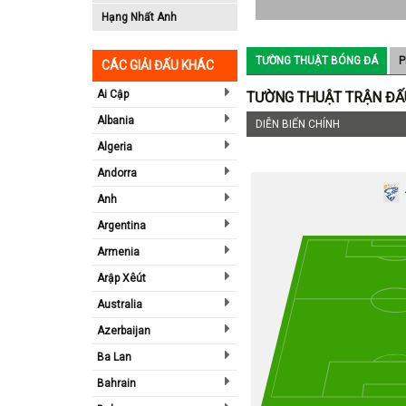
Hạng Nhất Anh
TƯỜNG THUẬT BÓNG ĐÁ
P
CÁC GIẢI ĐẤU KHÁC
Ai Cập
TƯỜNG THUẬT TRẬN ĐẤ
Albania
DIỄN BIẾN CHÍNH
Algeria
Andorra
Anh
Argentina
Armenia
Arập Xêút
Australia
Azerbaijan
Ba Lan
Bahrain