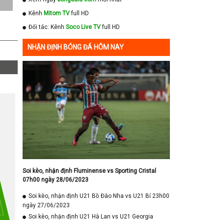
Kênh
Mitom TV
full HD
Đối tác: Kênh
Soco Live TV
full HD
NHẬN ĐỊNH BÓNG ĐÁ HÔM NAY
Soi kèo, nhận định Fluminense vs Sporting Cristal
07h00 ngày 28/06/2023
Soi kèo, nhận định U21 Bồ Đào Nha vs U21 Bỉ 23h00
ngày 27/06/2023
Soi kèo, nhận định U21 Hà Lan vs U21 Georgia