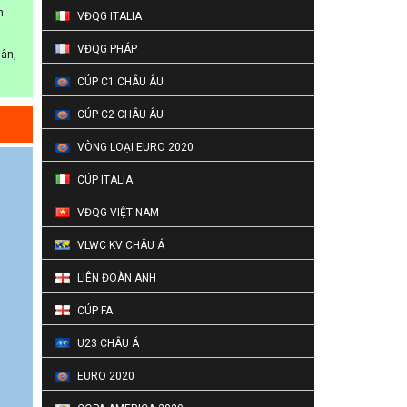
n
VĐQG ITALIA
VĐQG PHÁP
sân,
CÚP C1 CHÂU ÂU
CÚP C2 CHÂU ÂU
VÒNG LOẠI EURO 2020
CÚP ITALIA
VĐQG VIỆT NAM
VLWC KV CHÂU Á
LIÊN ĐOÀN ANH
CÚP FA
U23 CHÂU Á
EURO 2020