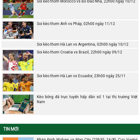
Soi kèo thơm Morocco vs Bồ Đào Nha, 22h00 ngày 10/12
Soi kèo thơm Anh vs Pháp, 02h00 ngày 11/12
Soi kèo thơm Hà Lan vs Argentina, 02h00 ngày 10/12
Soi kèo thơm Croatia vs Brazil, 22h00 ngày 09/12
Soi kèo thơm Hà Lan vs Ecuador, 23h00 ngày 25/11
Kèo bóng đá trực tuyến hấp dẫn số 1 tại thị trường Việt
Nam
TIN MỚI
Nhận Định Wolves vs Man City (23h30, 16/8): Cựu Vương