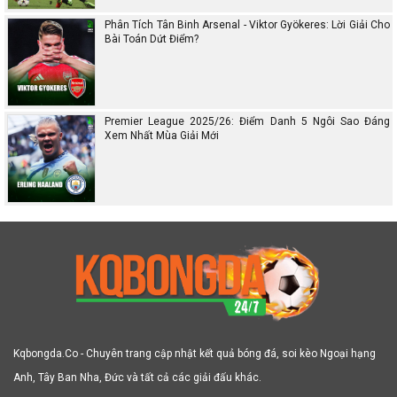
Phân Tích Tân Binh Arsenal - Viktor Gyökeres: Lời Giải Cho
Bài Toán Dứt Điểm?
Premier League 2025/26: Điểm Danh 5 Ngôi Sao Đáng
Xem Nhất Mùa Giải Mới
Kqbongda.Co - Chuyên trang cập nhật kết quả bóng đá, soi kèo Ngoại hạng
Anh, Tây Ban Nha, Đức và tất cả các giải đấu khác.