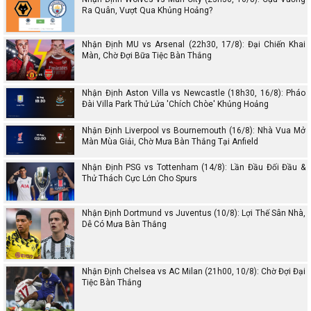
Ra Quân, Vượt Qua Khủng Hoảng?
Nhận Định MU vs Arsenal (22h30, 17/8): Đại Chiến Khai
Màn, Chờ Đợi Bữa Tiệc Bàn Thắng
Nhận Định Aston Villa vs Newcastle (18h30, 16/8): Pháo
Đài Villa Park Thử Lửa 'Chích Chòe' Khủng Hoảng
Nhận Định Liverpool vs Bournemouth (16/8): Nhà Vua Mở
Màn Mùa Giải, Chờ Mưa Bàn Thắng Tại Anfield
Nhận Định PSG vs Tottenham (14/8): Lần Đầu Đối Đầu &
Thử Thách Cực Lớn Cho Spurs
Nhận Định Dortmund vs Juventus (10/8): Lợi Thế Sân Nhà,
Dễ Có Mưa Bàn Thắng
Nhận Định Chelsea vs AC Milan (21h00, 10/8): Chờ Đợi Đại
Tiệc Bàn Thắng