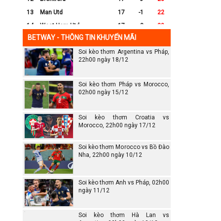
13
Man Utd
17
-1
22
14
West Ham Utd
17
-8
20
BETWAY - THÔNG TIN KHUYẾN MÃI
15
Everton
17
-7
17
Soi kèo thơm Argentina vs Pháp,
16
Crystal Palace
17
-8
16
22h00 ngày 18/12
17
Leicester City
17
-16
14
18
Ipswich
17
-16
12
Soi kèo thơm Pháp vs Morocco,
19
Wolves
17
-13
12
02h00 ngày 15/12
20
Southampton
17
-25
6
Soi kèo thơm Croatia vs
Morocco, 22h00 ngày 17/12
Soi kèo thơm Morocco vs Bồ Đào
Nha, 22h00 ngày 10/12
Soi kèo thơm Anh vs Pháp, 02h00
ngày 11/12
Soi kèo thơm Hà Lan vs