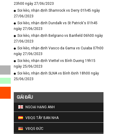
23h00 ngày 27/06/2023
Soi kèo, nhận định Shamrock vs Derry 01h45 ngày
27/06/2023
Soi kèo, nhận định Dundalk vs St Patrick's 01h45
ngày 27/06/2023
Soi kèo, nhận định Belgrano vs Banfield 06h00 ngày
27/06/2023
Soi kèo, nhận định Vasco da Gama vs Cuiaba 07h00
ngày 27/06/2023
Soi kèo, nhận định Viettel vs Bình Dương 19h15
ngày 25/06/2023
Soi kèo, nhận định SLNA vs Bình Định 18h00 ngày
25/06/2023
GIẢI ĐẤU
NGOẠI HẠNG ANH
VĐQG TÂY BAN NHA
VĐQG ĐỨC