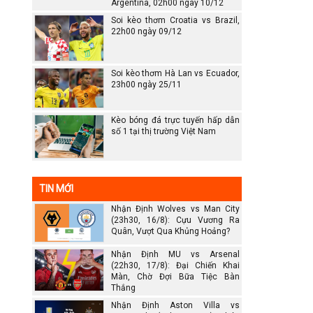
Argentina, 02h00 ngày 10/12
Soi kèo thơm Croatia vs Brazil,
22h00 ngày 09/12
Soi kèo thơm Hà Lan vs Ecuador,
23h00 ngày 25/11
Kèo bóng đá trực tuyến hấp dẫn
số 1 tại thị trường Việt Nam
TIN MỚI
Nhận Định Wolves vs Man City
(23h30, 16/8): Cựu Vương Ra
Quân, Vượt Qua Khủng Hoảng?
Nhận Định MU vs Arsenal
(22h30, 17/8): Đại Chiến Khai
Màn, Chờ Đợi Bữa Tiệc Bàn
Thắng
Nhận Định Aston Villa vs