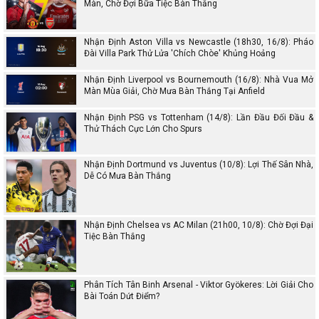
Màn, Chờ Đợi Bữa Tiệc Bàn Thắng
Nhận Định Aston Villa vs Newcastle (18h30, 16/8): Pháo
Đài Villa Park Thử Lửa 'Chích Chòe' Khủng Hoảng
Nhận Định Liverpool vs Bournemouth (16/8): Nhà Vua Mở
Màn Mùa Giải, Chờ Mưa Bàn Thắng Tại Anfield
Nhận Định PSG vs Tottenham (14/8): Lần Đầu Đối Đầu &
Thử Thách Cực Lớn Cho Spurs
Nhận Định Dortmund vs Juventus (10/8): Lợi Thế Sân Nhà,
Dễ Có Mưa Bàn Thắng
Nhận Định Chelsea vs AC Milan (21h00, 10/8): Chờ Đợi Đại
Tiệc Bàn Thắng
Phân Tích Tân Binh Arsenal - Viktor Gyökeres: Lời Giải Cho
Bài Toán Dứt Điểm?