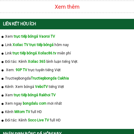
Xem thêm
LIÊN KẾT HỮU ÍCH
Xem
trực tiếp bóngá Vaoroi TV
Link
Xoilac TV trực tiếp bóngá
hôm nay
Link
trực tiếp bóngá Xoilac86.tv
miễn phí
Đối tác: Kênh
Xoilac 365
bình luận tiếng Việt.
Xem:
90P TV
trực tuyến tiếng Việt
Tructiepbongda
Tructiepbongda Cakhia
Kênh: Xem bóngá
VeboTV
tiếng Việt
Xem
trực tiếp bóngá Rakhoi TV
Xem ngay
bongdalu com
mới nhất
Kênh
Mitom TV
full HD
Đối tác: Kênh
Soco Live TV
full HD