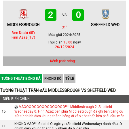
2
0
VS
MIDDLESBROUGH
SHEFFIELD WED.
31'
Ben Doak( 05’)
Mùa giải 2024/2025
Finn Azaz( 15’)
Thời gian
15:00
ngày
26/12/2024
Kênh phát sóng: ---
TƯỜNG THUẬT BÓNG ĐÁ
PHONG ĐỘ
TỶ LỆ
TƯỜNG THUẬT TRẬN ĐẤU MIDDLESBROUGH VS SHEFFIELD WED.
DIỄN BIẾN CHÍNH
VÀOOOOOOOOOOOOOOOO!!!!! Middlesbrough 2, Sheffield
15'
Wednesday 0. Finn Azaz bên phía Middlesbrough đã ghi bàn bằng cú
sút từ chính diện khung thành bóng đi vào góc thấp bên phải cầu môn
KHÔNG VÀO!!!! Gabriel Otegbayo (Sheffield Wednesday) đánh đầu từ
11'
chính diện khung thành tuy nhiên đã bị cản phá