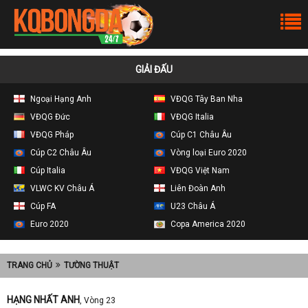
GIẢI ĐẤU
Ngoại Hạng Anh
VĐQG Tây Ban Nha
VĐQG Đức
VĐQG Italia
VĐQG Pháp
Cúp C1 Châu Âu
Cúp C2 Châu Âu
Vòng loại Euro 2020
Cúp Italia
VĐQG Việt Nam
VLWC KV Châu Á
Liên Đoàn Anh
Cúp FA
U23 Châu Á
Euro 2020
Copa America 2020
TRANG CHỦ
TƯỜNG THUẬT
HẠNG NHẤT ANH
, Vòng 23