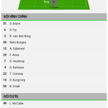
31
Berg
S. Brynn
ĐỘI HÌNH CHÍNH
31
S. Brynn
6
D. Fry
3
R. van den Berg
30
Neto Borges
15
A. Dijksteel
20
F. Azaz
7
H. Hackney
4
D. Barlaser
22
T. Conway
10
D. Burgzorg
50
B. Doak
ĐỘI DỰ BỊ
49
L. McCabe