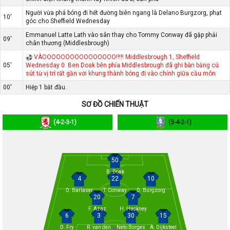
Người vừa phá bóng đi hết đường biên ngang là Delano Burgzorg, phạt
10'
góc cho Sheffield Wednesday
Emmanuel Latte Lath vào sân thay cho Tommy Conway đã gặp phải
09'
chân thương (Middlesbrough)
VÀOOOOOOOOOOOOOOOO!!!!! Middlesbrough 1, Sheffield
05'
Wednesday 0. Ben Doak bên phía Middlesbrough đã ghi bàn bằng cú
sút từ vị trí rất gần với khung thành bóng đi vào chính giữa cầu môn
00'
Hiệp 1 bắt đầu.
SƠ ĐỒ CHIẾN THUẬT
(4-2-3-1)
(3-4-2-1)
50
B. Doak
4
22
10
D. Barlaser
T. Conway
D. Burgzorg
20
7
F. Azaz
H. Hackney
6
3
30
15
D. Fry
R. van den
Neto Borges
A. Dijksteel