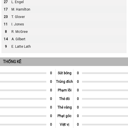
27
L. Engel
17
M. Hamilton
23
T. Glover
11
I. Jones
8
R. McGree
14
A. Gilbert
9
E. Latte Lath
THỐNG KÊ
0
Sút bóng
0
0
Trúng đích
0
0
Phạm lỗi
0
0
Thẻ đỏ
0
0
Thẻ vàng
0
0
Phạt góc
0
0
Việt vị
0