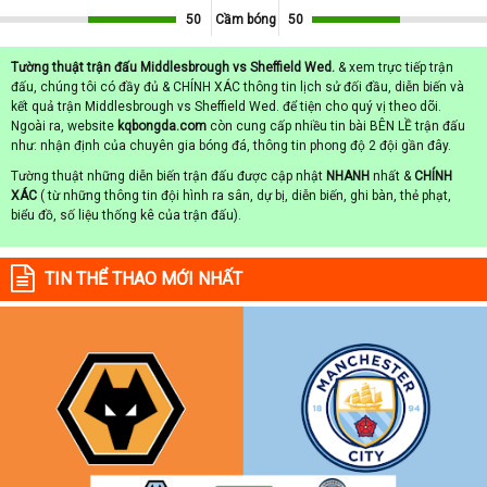
50
Cầm bóng
50
Tường thuật trận đấu Middlesbrough vs Sheffield Wed.
& xem trực tiếp trận
đấu, chúng tôi có đầy đủ & CHÍNH XÁC thông tin lịch sử đối đầu, diễn biến và
kết quả trận Middlesbrough vs Sheffield Wed. để tiện cho quý vị theo dõi.
Ngoài ra, website
kqbongda.com
còn cung cấp nhiều tin bài BÊN LỀ trận đấu
như: nhận định của chuyên gia bóng đá, thông tin phong độ 2 đội gần đây.
Tường thuật những diễn biến trận đấu được cập nhật
NHANH
nhất &
CHÍNH
XÁC
( từ những thông tin đội hình ra sân, dự bị, diễn biến, ghi bàn, thẻ phạt,
biểu đồ, số liệu thống kê của trận đấu).
TIN THỂ THAO MỚI NHẤT