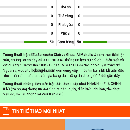
0
Thẻ đỏ
0
0
Thẻ vàng
0
0
Phạt góc
0
0
Việt vị
0
50
Cầm bóng
50
Tường thuật trận đấu Semouha Club vs Ghazl Al Mahalla
& xem trực tiếp trận
đấu, chúng tôi có đầy đủ & CHÍNH XÁC thông tin lịch sử đối đầu, diễn biến và
kết quả trận Semouha Club vs Ghazl Al Mahalla để tiện cho quý vị theo dõi.
Ngoài ra, website
kqbongda.com
còn cung cấp nhiều tin bài BÊN LỀ trận đấu
như: nhận định của chuyên gia bóng đá, thông tin phong độ 2 đội gần đây.
Tường thuật những diễn biến trận đấu được cập nhật
NHANH
nhất &
CHÍNH
XÁC
( từ những thông tin đội hình ra sân, dự bị, diễn biến, ghi bàn, thẻ phạt,
biểu đồ, số liệu thống kê của trận đấu).
TIN THỂ THAO MỚI NHẤT