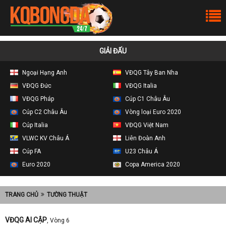
GIẢI ĐẤU
Ngoại Hạng Anh
VĐQG Tây Ban Nha
VĐQG Đức
VĐQG Italia
VĐQG Pháp
Cúp C1 Châu Âu
Cúp C2 Châu Âu
Vòng loại Euro 2020
Cúp Italia
VĐQG Việt Nam
VLWC KV Châu Á
Liên Đoàn Anh
Cúp FA
U23 Châu Á
Euro 2020
Copa America 2020
TRANG CHỦ
TƯỜNG THUẬT
VĐQG AI CẬP
, Vòng 6