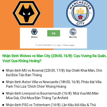
Nhận Định Wolves vs Man City (23h30, 16/8): Cựu Vương Ra Quân,
Vượt Qua Khủng Hoảng?
Nhận Định MU vs Arsenal (22h30, 17/8): Đại Chiến Khai Màn, Chờ
Đợi Bữa Tiệc Bàn Thắng
Nhận Định Aston Villa vs Newcastle (18h30, 16/8): Pháo Đài Villa
Park Thử Lửa 'Chích Chòe' Khủng Hoảng
Nhận Định Liverpool vs Bournemouth (16/8): Nhà Vua Mở Màn
Mùa Giải, Chờ Mưa Bàn Thắng Tại Anfield
Nhận Định PSG vs Tottenham (14/8): Lần Đầu Đối Đầu & Thử