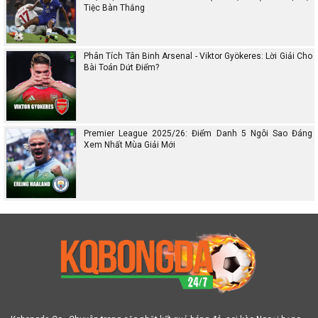
Tiệc Bàn Thắng
Phân Tích Tân Binh Arsenal - Viktor Gyökeres: Lời Giải Cho
Bài Toán Dứt Điểm?
Premier League 2025/26: Điểm Danh 5 Ngôi Sao Đáng
Xem Nhất Mùa Giải Mới