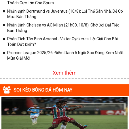
Thách Cực Lớn Cho Spurs
Nhận Định Dortmund vs Juventus (10/8): Lợi Thế Sân Nhà, Dễ Có
Mưa Bàn Thắng
Nhận Định Chelsea vs AC Milan (21h00, 10/8): Chờ Đợi Đại Tiệc
Bàn Thắng
Phân Tích Tân Binh Arsenal - Viktor Gyökeres: Lời Giải Cho Bài
Toán Dứt Điểm?
Premier League 2025/26: Điểm Danh 5 Ngôi Sao Đáng Xem Nhất
Mùa Giải Mới
Xem thêm
SOI KÈO BÓNG ĐÁ HÔM NAY