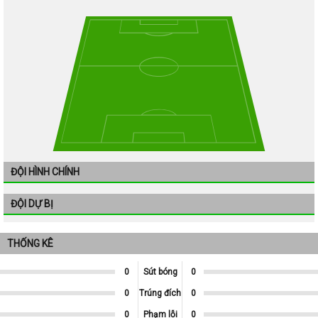
ĐỘI HÌNH CHÍNH
ĐỘI DỰ BỊ
THỐNG KÊ
0
Sút bóng
0
0
Trúng đích
0
0
Phạm lỗi
0