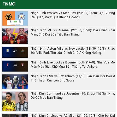
TIN MỚI
Nhận Định Wolves vs Man City (23h30, 16/8): Cựu Vương
Ra Quân, Vượt Qua Khủng Hoảng?
Nhận Định MU vs Arsenal (22h30, 17/8): Đại Chiến Khai
Màn, Chờ Đợi Bữa Tiệc Bàn Thắng
Nhận Định Aston Villa vs Newcastle (18h30, 16/8): Pháo
Đài Villa Park Thử Lửa 'Chích Chòe' Khủng Hoảng
Nhận Định Liverpool vs Bournemouth (16/8): Nhà Vua Mở
Màn Mùa Giải, Chờ Mưa Bàn Thắng Tại Anfield
Nhận Định PSG vs Tottenham (14/8): Lần Đầu Đối Đầu &
Thử Thách Cực Lớn Cho Spurs
Nhận Định Dortmund vs Juventus (10/8): Lợi Thế Sân Nhà,
Dễ Có Mưa Bàn Thắng
Nhận Định Chelsea vs AC Milan (21h00, 10/8): Chờ Đợi Đại