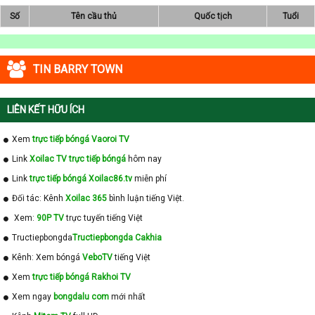
Số
Tên cầu thủ
Quốc tịch
Tuổi
TIN BARRY TOWN
LIÊN KẾT HỮU ÍCH
Xem
trực tiếp bóngá Vaoroi TV
Link
Xoilac TV trực tiếp bóngá
hôm nay
Link
trực tiếp bóngá Xoilac86.tv
miễn phí
Đối tác: Kênh
Xoilac 365
bình luận tiếng Việt.
Xem:
90P TV
trực tuyến tiếng Việt
Tructiepbongda
Tructiepbongda Cakhia
Kênh: Xem bóngá
VeboTV
tiếng Việt
Xem
trực tiếp bóngá Rakhoi TV
Xem ngay
bongdalu com
mới nhất