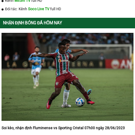
Kênh
Mitom TV
full HD
Đối tác: Kênh
Soco Live TV
full HD
NHẬN ĐỊNH BÓNG ĐÁ HÔM NAY
Soi kèo, nhận định Fluminense vs Sporting Cristal 07h00 ngày 28/06/2023