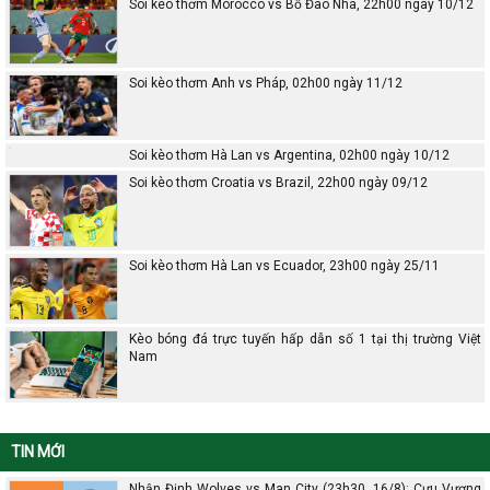
Soi kèo thơm Morocco vs Bồ Đào Nha, 22h00 ngày 10/12
Soi kèo thơm Anh vs Pháp, 02h00 ngày 11/12
Soi kèo thơm Hà Lan vs Argentina, 02h00 ngày 10/12
Soi kèo thơm Croatia vs Brazil, 22h00 ngày 09/12
Soi kèo thơm Hà Lan vs Ecuador, 23h00 ngày 25/11
Kèo bóng đá trực tuyến hấp dẫn số 1 tại thị trường Việt
Nam
TIN MỚI
Nhận Định Wolves vs Man City (23h30, 16/8): Cựu Vương