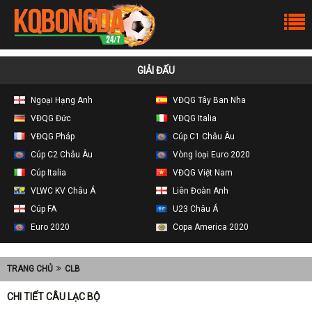
GIẢI ĐẤU
Ngoại Hạng Anh
VĐQG Tây Ban Nha
VĐQG Đức
VĐQG Italia
VĐQG Pháp
Cúp C1 Châu Âu
Cúp C2 Châu Âu
Vòng loại Euro 2020
Cúp Italia
VĐQG Việt Nam
VLWC KV Châu Á
Liên Đoàn Anh
Cúp FA
U23 Châu Á
Euro 2020
Copa America 2020
TRANG CHỦ
CLB
CHI TIẾT CÂU LẠC BỘ