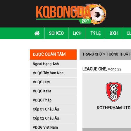
SOI KÈO
LỊCH
TỶ LỆ
BXH
C
ĐƯỢC QUAN TÂM
TRANG CHỦ
TƯỜNG THUẬT
Ngoại Hạng Anh
LEAGUE ONE
, Vòng 22
VĐQG Tây Ban Nha
VĐQG Đức
VĐQG Italia
VĐQG Pháp
ROTHERHAM UTD
Cúp C1 Châu Âu
Cúp C2 Châu Âu
VĐQG Việt Nam