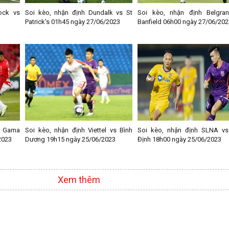
ock vs
Soi kèo, nhận định Dundalk vs St
Soi kèo, nhận định Belgra
Patrick's 01h45 ngày 27/06/2023
Banfield 06h00 ngày 27/06/202
a Gama
Soi kèo, nhận định Viettel vs Bình
Soi kèo, nhận định SLNA vs
2023
Dương 19h15 ngày 25/06/2023
Định 18h00 ngày 25/06/2023
Xem thêm