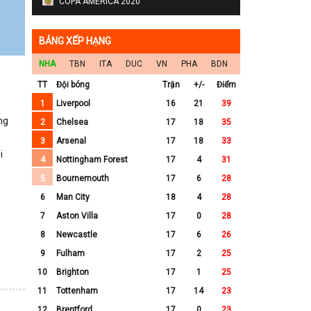
COPA AMERICA 2020
BẢNG XẾP HẠNG
NHA
TBN
ITA
DUC
VN
PHA
BDN
TT
Đội bóng
Trận
+/-
Điểm
1
Liverpool
16
21
39
ng
2
Chelsea
17
18
35
3
Arsenal
17
18
33
i
4
Nottingham Forest
17
4
31
5
Bournemouth
17
6
28
6
Man City
18
4
28
7
Aston Villa
17
0
28
8
Newcastle
17
6
26
9
Fulham
17
2
25
10
Brighton
17
1
25
11
Tottenham
17
14
23
12
Brentford
17
0
23