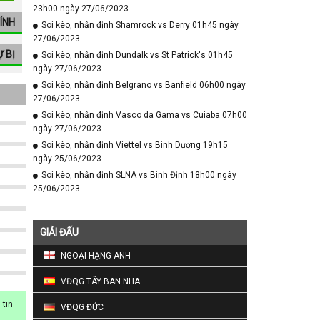
23h00 ngày 27/06/2023
HÍNH
Soi kèo, nhận định Shamrock vs Derry 01h45 ngày
27/06/2023
Ự BỊ
Soi kèo, nhận định Dundalk vs St Patrick's 01h45
ngày 27/06/2023
Soi kèo, nhận định Belgrano vs Banfield 06h00 ngày
27/06/2023
Soi kèo, nhận định Vasco da Gama vs Cuiaba 07h00
ngày 27/06/2023
Soi kèo, nhận định Viettel vs Bình Dương 19h15
ngày 25/06/2023
Soi kèo, nhận định SLNA vs Bình Định 18h00 ngày
25/06/2023
GIẢI ĐẤU
NGOẠI HẠNG ANH
VĐQG TÂY BAN NHA
 tin
VĐQG ĐỨC