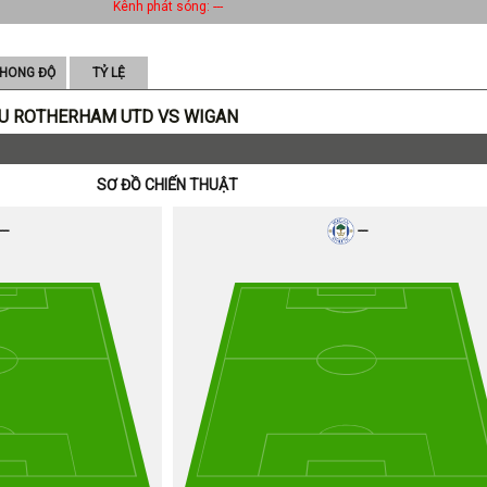
Kênh phát sóng: ---
HONG ĐỘ
TỶ LỆ
U ROTHERHAM UTD VS WIGAN
SƠ ĐỒ CHIẾN THUẬT
---
---