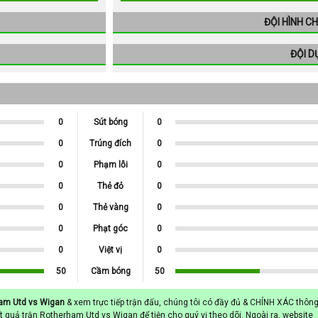
ĐỘI HÌNH C
ĐỘI D
0
Sút bóng
0
0
Trúng đích
0
0
Phạm lỗi
0
0
Thẻ đỏ
0
0
Thẻ vàng
0
0
Phạt góc
0
0
Việt vị
0
50
Cầm bóng
50
ham Utd vs Wigan
& xem trực tiếp trận đấu, chúng tôi có đầy đủ & CHÍNH XÁC thông
kết quả trận Rotherham Utd vs Wigan để tiện cho quý vị theo dõi. Ngoài ra, website