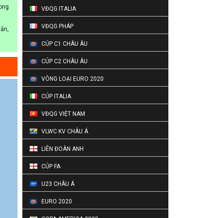
hong
VĐQG ITALIA
VĐQG PHÁP
sân,
CÚP C1 CHÂU ÂU
CÚP C2 CHÂU ÂU
VÒNG LOẠI EURO 2020
CÚP ITALIA
VĐQG VIỆT NAM
VLWC KV CHÂU Á
LIÊN ĐOÀN ANH
CÚP FA
U23 CHÂU Á
EURO 2020