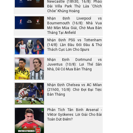
Newcastle (18h30, 16/8): Pháo
Đài Villa Park Thử Lửa 'Chích
Chòe' Khủng Hoảng
Nhận Định Liverpool vs
Bournemouth (16/8): Nhà Vua
Mở Màn Mùa Giải, Chờ Mưa Bàn
Thắng Tại Anfield
Nhận Định PSG vs Tottenham
(14/8): Lần Đầu Đối Đầu & Thử
Thách Cực Lớn Cho Spurs
Nhận Định Dortmund vs
Juventus (10/8): Lợi Thế Sân
Nhà, Dễ Có Mưa Bàn Thắng
Nhận Định Chelsea vs AC Milan
(21h00, 10/8): Chờ Đợi Đại Tiệc
Bàn Thắng
Phân Tích Tân Binh Arsenal -
Viktor Gyökeres: Lời Giải Cho Bài
Toán Dứt Điểm?