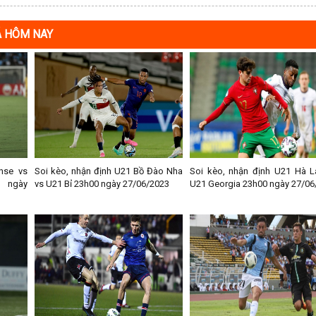
Á HÔM NAY
nse vs
Soi kèo, nhận định U21 Bồ Đào Nha
Soi kèo, nhận định U21 Hà L
0 ngày
vs U21 Bỉ 23h00 ngày 27/06/2023
U21 Georgia 23h00 ngày 27/06