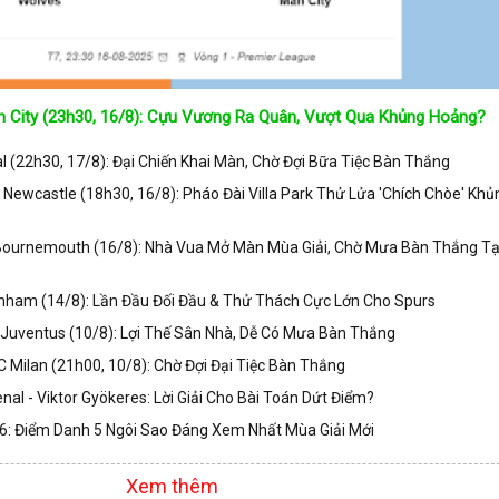
 City (23h30, 16/8): Cựu Vương Ra Quân, Vượt Qua Khủng Hoảng?
 (22h30, 17/8): Đại Chiến Khai Màn, Chờ Đợi Bữa Tiệc Bàn Thắng
s Newcastle (18h30, 16/8): Pháo Đài Villa Park Thử Lửa 'Chích Chòe' Khủ
 Bournemouth (16/8): Nhà Vua Mở Màn Mùa Giải, Chờ Mưa Bàn Thắng Tạ
nham (14/8): Lần Đầu Đối Đầu & Thử Thách Cực Lớn Cho Spurs
Juventus (10/8): Lợi Thế Sân Nhà, Dễ Có Mưa Bàn Thắng
 Milan (21h00, 10/8): Chờ Đợi Đại Tiệc Bàn Thắng
nal - Viktor Gyökeres: Lời Giải Cho Bài Toán Dứt Điểm?
: Điểm Danh 5 Ngôi Sao Đáng Xem Nhất Mùa Giải Mới
Xem thêm