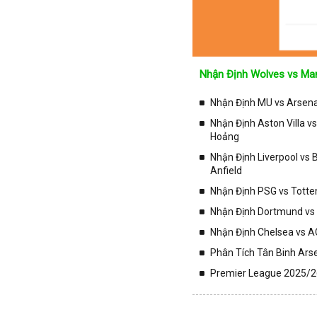
Iran
Iraq
Ireland
Israel
Nhận Định Wolves vs Man
Italia
Nhận Định MU vs Arsenal
Jordan
Nhận Định Aston Villa v
Kazakhstan
Hoảng
Kosovo
Nhận Định Liverpool vs
Kuwait
Anfield
Lao
Nhận Định PSG vs Totte
Latvia
Nhận Định Dortmund vs 
Li băng
Nhận Định Chelsea vs AC
Liechtenstein
Phân Tích Tân Binh Arse
Lithuania
Premier League 2025/26
Luxembourg
Ma rốc