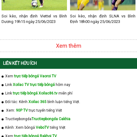
Soi kèo, nhận định Viettel vs Bình
Soi kèo, nhận định SLNA vs Bình
Dương 19h15 ngày 25/06/2023
Định 18h00 ngày 25/06/2023
Xem thêm
LIÊN KẾT HỮU ÍCH
Xem
trực tiếp bóngá Vaoroi TV
Link
Xoilac TV trực tiếp bóngá
hôm nay
Link
trực tiếp bóngá Xoilac86.tv
miễn phí
Đối tác: Kênh
Xoilac 365
bình luận tiếng Việt.
Xem:
90P TV
trực tuyến tiếng Việt
Tructiepbongda
Tructiepbongda Cakhia
Kênh: Xem bóngá
VeboTV
tiếng Việt
Xem
trực tiếp bóngá Rakhoi TV