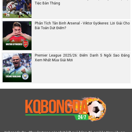
Tiệc Bàn Thắng
Phân Tích Tân Binh Arsenal - Viktor Gyökeres: Lời Giải Cho
Bài Toán Dứt Điểm?
Premier League 2025/26: Điểm Danh 5 Ngôi Sao Đáng
Xem Nhất Mùa Giải Mới