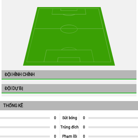
ĐỘI HÌNH CHÍNH
ĐỘI DỰ BỊ
THỐNG KÊ
0
Sút bóng
0
0
Trúng đích
0
0
Phạm lỗi
0