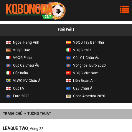
GIẢI ĐẤU
Ngoại Hạng Anh
VĐQG Tây Ban Nha
VĐQG Đức
VĐQG Italia
VĐQG Pháp
Cúp C1 Châu Âu
Cúp C2 Châu Âu
Vòng loại Euro 2020
Cúp Italia
VĐQG Việt Nam
VLWC KV Châu Á
Liên Đoàn Anh
Cúp FA
U23 Châu Á
Euro 2020
Copa America 2020
TRANG CHỦ
TƯỜNG THUẬT
LEAGUE TWO
, Vòng 22