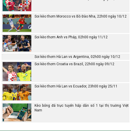
Soi kèo thơm Morocco vs Bồ Đào Nha, 22h00 ngày 10/12
Soi kèo thơm Anh vs Pháp, 02h00 ngày 11/12
Soi kèo thơm Hà Lan vs Argentina, 02h00 ngày 10/12
Soi kèo thơm Croatia vs Brazil, 22h00 ngày 09/12
Soi kèo thơm Hà Lan vs Ecuador, 23h00 ngày 25/11
Kèo bóng đá trực tuyến hấp dẫn số 1 tại thị trường Việt
Nam