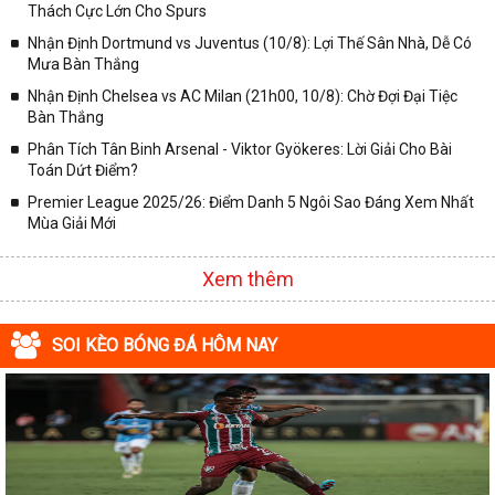
Thách Cực Lớn Cho Spurs
Nhận Định Dortmund vs Juventus (10/8): Lợi Thế Sân Nhà, Dễ Có
Mưa Bàn Thắng
Nhận Định Chelsea vs AC Milan (21h00, 10/8): Chờ Đợi Đại Tiệc
Bàn Thắng
Phân Tích Tân Binh Arsenal - Viktor Gyökeres: Lời Giải Cho Bài
Toán Dứt Điểm?
Premier League 2025/26: Điểm Danh 5 Ngôi Sao Đáng Xem Nhất
Mùa Giải Mới
Xem thêm
SOI KÈO BÓNG ĐÁ HÔM NAY