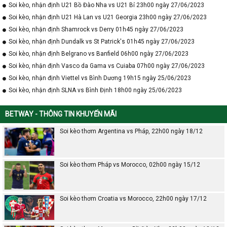
Soi kèo, nhận định U21 Bồ Đào Nha vs U21 Bỉ 23h00 ngày 27/06/2023
Soi kèo, nhận định U21 Hà Lan vs U21 Georgia 23h00 ngày 27/06/2023
Soi kèo, nhận định Shamrock vs Derry 01h45 ngày 27/06/2023
Soi kèo, nhận định Dundalk vs St Patrick's 01h45 ngày 27/06/2023
Soi kèo, nhận định Belgrano vs Banfield 06h00 ngày 27/06/2023
Soi kèo, nhận định Vasco da Gama vs Cuiaba 07h00 ngày 27/06/2023
Soi kèo, nhận định Viettel vs Bình Dương 19h15 ngày 25/06/2023
Soi kèo, nhận định SLNA vs Bình Định 18h00 ngày 25/06/2023
BETWAY - THÔNG TIN KHUYẾN MÃI
Soi kèo thơm Argentina vs Pháp, 22h00 ngày 18/12
Soi kèo thơm Pháp vs Morocco, 02h00 ngày 15/12
Soi kèo thơm Croatia vs Morocco, 22h00 ngày 17/12