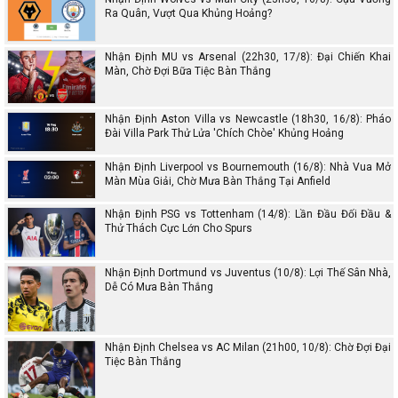
Ra Quân, Vượt Qua Khủng Hoảng?
Nhận Định MU vs Arsenal (22h30, 17/8): Đại Chiến Khai
Màn, Chờ Đợi Bữa Tiệc Bàn Thắng
Nhận Định Aston Villa vs Newcastle (18h30, 16/8): Pháo
Đài Villa Park Thử Lửa 'Chích Chòe' Khủng Hoảng
Nhận Định Liverpool vs Bournemouth (16/8): Nhà Vua Mở
Màn Mùa Giải, Chờ Mưa Bàn Thắng Tại Anfield
Nhận Định PSG vs Tottenham (14/8): Lần Đầu Đối Đầu &
Thử Thách Cực Lớn Cho Spurs
Nhận Định Dortmund vs Juventus (10/8): Lợi Thế Sân Nhà,
Dễ Có Mưa Bàn Thắng
Nhận Định Chelsea vs AC Milan (21h00, 10/8): Chờ Đợi Đại
Tiệc Bàn Thắng