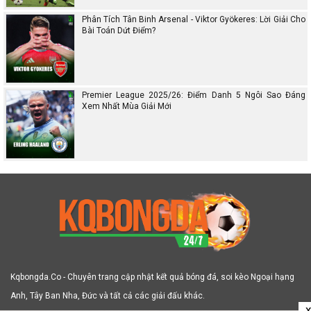
Phân Tích Tân Binh Arsenal - Viktor Gyökeres: Lời Giải Cho
Bài Toán Dứt Điểm?
Premier League 2025/26: Điểm Danh 5 Ngôi Sao Đáng
Xem Nhất Mùa Giải Mới
Kqbongda.Co - Chuyên trang cập nhật kết quả bóng đá, soi kèo Ngoại hạng
Anh, Tây Ban Nha, Đức và tất cả các giải đấu khác.
x