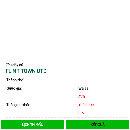
Tên đầy đủ:
FLINT TOWN UTD
Thành phố:
Quốc gia:
Wales
SVĐ
:
Thông tin khác:
Thành lập
:
HLV
:
LỊCH THI ĐẤU
KẾT QUẢ