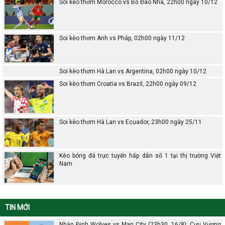
Soi kèo thơm Morocco vs Bồ Đào Nha, 22h00 ngày 10/12
Soi kèo thơm Anh vs Pháp, 02h00 ngày 11/12
Soi kèo thơm Hà Lan vs Argentina, 02h00 ngày 10/12
Soi kèo thơm Croatia vs Brazil, 22h00 ngày 09/12
Soi kèo thơm Hà Lan vs Ecuador, 23h00 ngày 25/11
Kèo bóng đá trực tuyến hấp dẫn số 1 tại thị trường Việt
Nam
TIN MỚI
Nhận Định Wolves vs Man City (23h30, 16/8): Cựu Vương