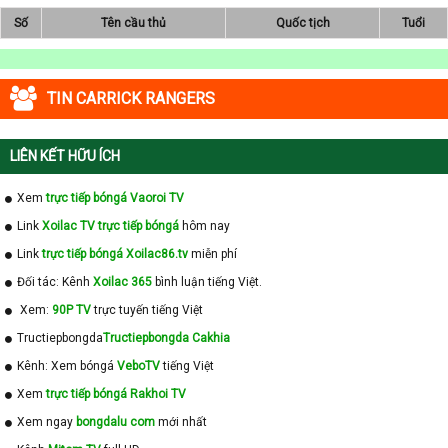
Số
Tên cầu thủ
Quốc tịch
Tuổi
TIN CARRICK RANGERS
LIÊN KẾT HỮU ÍCH
Xem
trực tiếp bóngá Vaoroi TV
Link
Xoilac TV trực tiếp bóngá
hôm nay
Link
trực tiếp bóngá Xoilac86.tv
miễn phí
Đối tác: Kênh
Xoilac 365
bình luận tiếng Việt.
Xem:
90P TV
trực tuyến tiếng Việt
Tructiepbongda
Tructiepbongda Cakhia
Kênh: Xem bóngá
VeboTV
tiếng Việt
Xem
trực tiếp bóngá Rakhoi TV
Xem ngay
bongdalu com
mới nhất