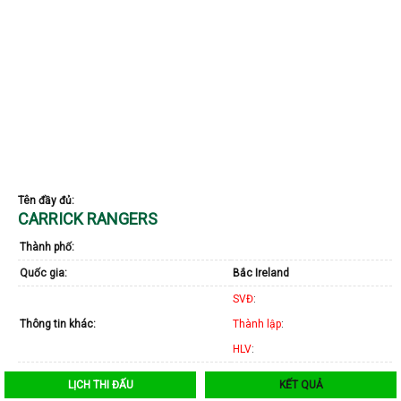
Tên đầy đủ:
CARRICK RANGERS
Thành phố:
Quốc gia:
Bắc Ireland
SVĐ
:
Thông tin khác:
Thành lập
:
HLV
:
LỊCH THI ĐẤU
KẾT QUẢ