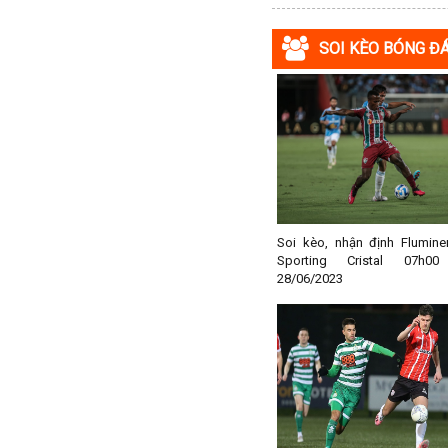
Macedonia
SOI KÈO BÓNG Đ
Malaysia
Malta
Mexico
Moldova
Montenegro
Mỹ
Na Uy
Soi kèo, nhận định Flumine
Nam Mỹ
Sporting Cristal 07h0
28/06/2023
Nam Phi
New Zealand
Nga
Nhật Bản
Nicaragua
Oman