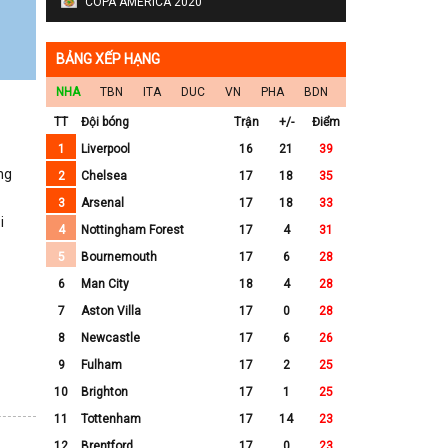
COPA AMERICA 2020
BẢNG XẾP HẠNG
NHA
TBN
ITA
DUC
VN
PHA
BDN
TT
Đội bóng
Trận
+/-
Điểm
1
Liverpool
16
21
39
ng
2
Chelsea
17
18
35
3
Arsenal
17
18
33
i
4
Nottingham Forest
17
4
31
5
Bournemouth
17
6
28
6
Man City
18
4
28
7
Aston Villa
17
0
28
8
Newcastle
17
6
26
9
Fulham
17
2
25
10
Brighton
17
1
25
11
Tottenham
17
14
23
12
Brentford
17
0
23