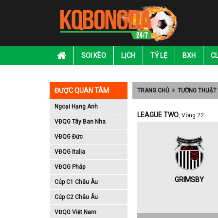
SOI KÈO
LỊCH
TỶ LỆ
BXH
C
ĐƯỢC QUAN TÂM
TRANG CHỦ
TƯỜNG THUẬT
Ngoại Hạng Anh
LEAGUE TWO
, Vòng 22
VĐQG Tây Ban Nha
VĐQG Đức
VĐQG Italia
VĐQG Pháp
GRIMSBY
Cúp C1 Châu Âu
Cúp C2 Châu Âu
VĐQG Việt Nam