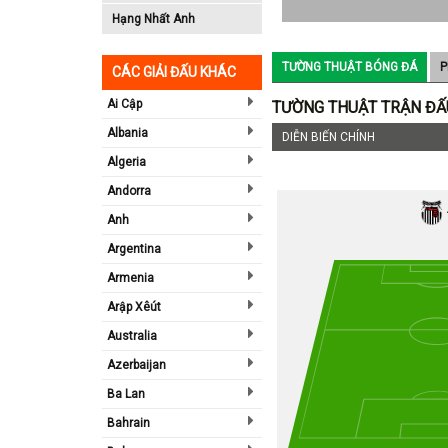
Hạng Nhất Anh
TƯỜNG THUẬT BÓNG ĐÁ
P
CÁC GIẢI ĐẤU KHÁC
Ai Cập
TƯỜNG THUẬT TRẬN ĐẤ
Albania
DIỄN BIẾN CHÍNH
Algeria
Andorra
Anh
Argentina
Armenia
Arập Xêút
Australia
Azerbaijan
Ba Lan
Bahrain