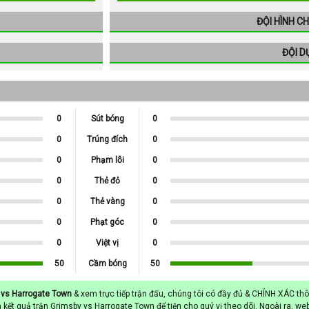
ĐỘI HÌNH C
ĐỘI D
0
Sút bóng
0
0
Trúng đích
0
0
Phạm lỗi
0
0
Thẻ đỏ
0
0
Thẻ vàng
0
0
Phạt góc
0
0
Việt vị
0
50
Cầm bóng
50
y vs Harrogate Town
& xem trực tiếp trận đấu, chúng tôi có đầy đủ & CHÍNH XÁC th
và kết quả trận Grimsby vs Harrogate Town để tiện cho quý vị theo dõi. Ngoài ra, we