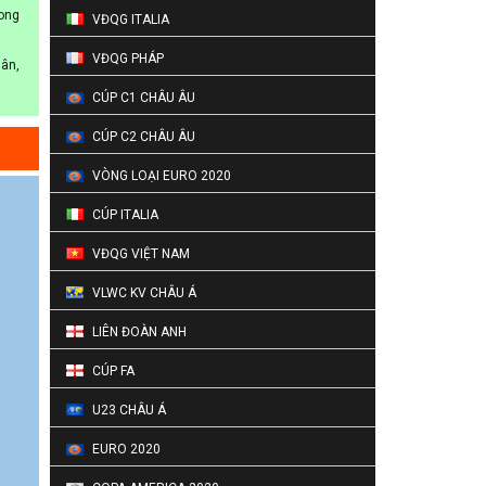
hong
VĐQG ITALIA
VĐQG PHÁP
sân,
CÚP C1 CHÂU ÂU
CÚP C2 CHÂU ÂU
VÒNG LOẠI EURO 2020
CÚP ITALIA
VĐQG VIỆT NAM
VLWC KV CHÂU Á
LIÊN ĐOÀN ANH
CÚP FA
U23 CHÂU Á
EURO 2020