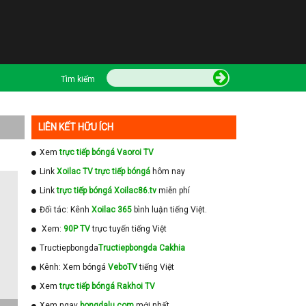
Tìm kiếm
LIÊN KẾT HỮU ÍCH
Xem
trực tiếp bóngá Vaoroi TV
Link
Xoilac TV trực tiếp bóngá
hôm nay
Link
trực tiếp bóngá Xoilac86.tv
miễn phí
Đối tác: Kênh
Xoilac 365
bình luận tiếng Việt.
Xem:
90P TV
trực tuyến tiếng Việt
Tructiepbongda
Tructiepbongda Cakhia
Kênh: Xem bóngá
VeboTV
tiếng Việt
Xem
trực tiếp bóngá Rakhoi TV
Xem ngay
bongdalu com
mới nhất