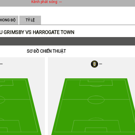
Kênh phát sóng: ---
HONG ĐỘ
TỶ LỆ
U GRIMSBY VS HARROGATE TOWN
SƠ ĐỒ CHIẾN THUẬT
---
---