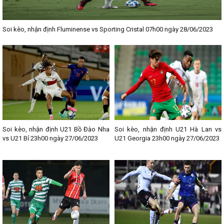
Soi kèo, nhận định Fluminense vs Sporting Cristal 07h00 ngày 28/06/2023
Soi kèo, nhận định U21 Bồ Đào Nha
Soi kèo, nhận định U21 Hà Lan vs
vs U21 Bỉ 23h00 ngày 27/06/2023
U21 Georgia 23h00 ngày 27/06/2023