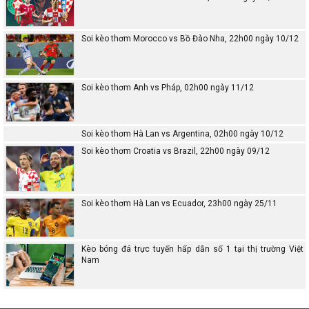
Soi kèo thơm Morocco vs Bồ Đào Nha, 22h00 ngày 10/12
Soi kèo thơm Anh vs Pháp, 02h00 ngày 11/12
Soi kèo thơm Hà Lan vs Argentina, 02h00 ngày 10/12
Soi kèo thơm Croatia vs Brazil, 22h00 ngày 09/12
Soi kèo thơm Hà Lan vs Ecuador, 23h00 ngày 25/11
Kèo bóng đá trực tuyến hấp dẫn số 1 tại thị trường Việt
Nam