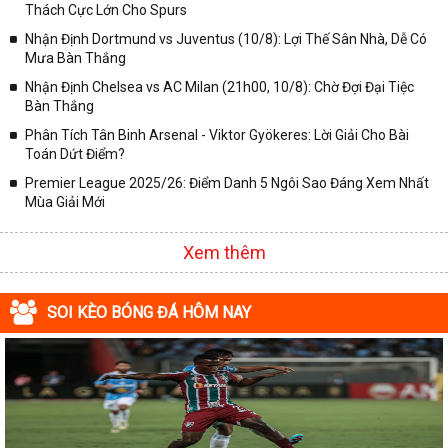
Thách Cực Lớn Cho Spurs
Nhận Định Dortmund vs Juventus (10/8): Lợi Thế Sân Nhà, Dễ Có
Mưa Bàn Thắng
Nhận Định Chelsea vs AC Milan (21h00, 10/8): Chờ Đợi Đại Tiệc
Bàn Thắng
Phân Tích Tân Binh Arsenal - Viktor Gyökeres: Lời Giải Cho Bài
Toán Dứt Điểm?
Premier League 2025/26: Điểm Danh 5 Ngôi Sao Đáng Xem Nhất
Mùa Giải Mới
Xem thêm
SOI KÈO BÓNG ĐÁ HÔM NAY