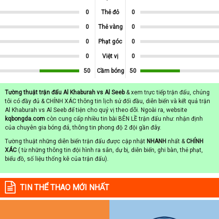
0
Thẻ đỏ
0
0
Thẻ vàng
0
0
Phạt góc
0
0
Việt vị
0
50
Cầm bóng
50
Tường thuật trận đấu Al Khaburah vs Al Seeb
& xem trực tiếp trận đấu, chúng
tôi có đầy đủ & CHÍNH XÁC thông tin lịch sử đối đầu, diễn biến và kết quả trận
Al Khaburah vs Al Seeb để tiện cho quý vị theo dõi. Ngoài ra, website
kqbongda.com
còn cung cấp nhiều tin bài BÊN LỀ trận đấu như: nhận định
của chuyên gia bóng đá, thông tin phong độ 2 đội gần đây.
Tường thuật những diễn biến trận đấu được cập nhật
NHANH
nhất &
CHÍNH
XÁC
( từ những thông tin đội hình ra sân, dự bị, diễn biến, ghi bàn, thẻ phạt,
biểu đồ, số liệu thống kê của trận đấu).
TIN THỂ THAO MỚI NHẤT