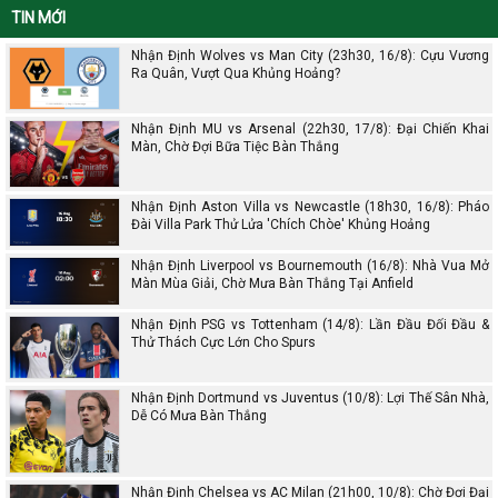
TIN MỚI
Nhận Định Wolves vs Man City (23h30, 16/8): Cựu Vương
Ra Quân, Vượt Qua Khủng Hoảng?
Nhận Định MU vs Arsenal (22h30, 17/8): Đại Chiến Khai
Màn, Chờ Đợi Bữa Tiệc Bàn Thắng
Nhận Định Aston Villa vs Newcastle (18h30, 16/8): Pháo
Đài Villa Park Thử Lửa 'Chích Chòe' Khủng Hoảng
Nhận Định Liverpool vs Bournemouth (16/8): Nhà Vua Mở
Màn Mùa Giải, Chờ Mưa Bàn Thắng Tại Anfield
Nhận Định PSG vs Tottenham (14/8): Lần Đầu Đối Đầu &
Thử Thách Cực Lớn Cho Spurs
Nhận Định Dortmund vs Juventus (10/8): Lợi Thế Sân Nhà,
Dễ Có Mưa Bàn Thắng
Nhận Định Chelsea vs AC Milan (21h00, 10/8): Chờ Đợi Đại