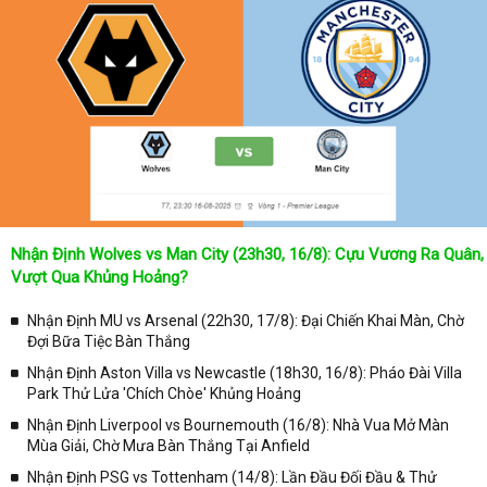
Nhận Định Wolves vs Man City (23h30, 16/8): Cựu Vương Ra Quân,
Vượt Qua Khủng Hoảng?
Nhận Định MU vs Arsenal (22h30, 17/8): Đại Chiến Khai Màn, Chờ
Đợi Bữa Tiệc Bàn Thắng
Nhận Định Aston Villa vs Newcastle (18h30, 16/8): Pháo Đài Villa
Park Thử Lửa 'Chích Chòe' Khủng Hoảng
Nhận Định Liverpool vs Bournemouth (16/8): Nhà Vua Mở Màn
Mùa Giải, Chờ Mưa Bàn Thắng Tại Anfield
Nhận Định PSG vs Tottenham (14/8): Lần Đầu Đối Đầu & Thử