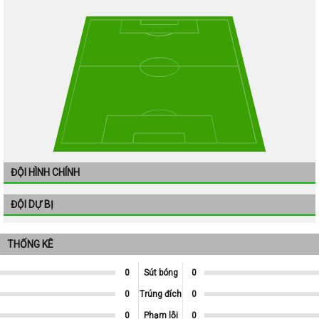
ĐỘI HÌNH CHÍNH
ĐỘI DỰ BỊ
THỐNG KÊ
0
Sút bóng
0
0
Trúng đích
0
0
Phạm lỗi
0