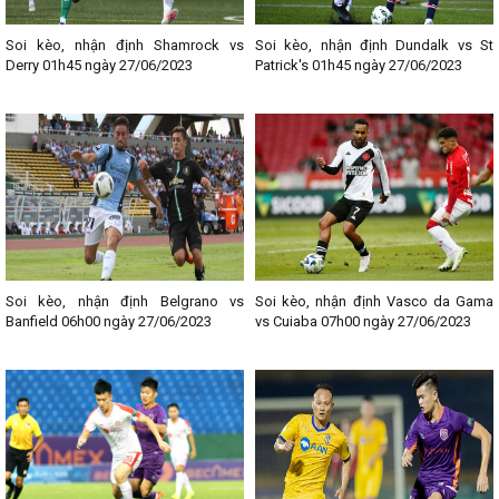
Soi kèo, nhận định Shamrock vs
Soi kèo, nhận định Dundalk vs St
Derry 01h45 ngày 27/06/2023
Patrick's 01h45 ngày 27/06/2023
Soi kèo, nhận định Belgrano vs
Soi kèo, nhận định Vasco da Gama
Banfield 06h00 ngày 27/06/2023
vs Cuiaba 07h00 ngày 27/06/2023