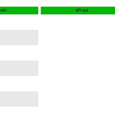
I ĐẤU
KẾT QUẢ