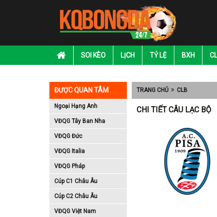
SOI KÈO
LỊCH
TỶ LỆ
BXH
C
ĐƯỢC QUAN TÂM
TRANG CHỦ
CLB
Ngoại Hạng Anh
CHI TIẾT CÂU LẠC BỘ
VĐQG Tây Ban Nha
VĐQG Đức
VĐQG Italia
VĐQG Pháp
Cúp C1 Châu Âu
Cúp C2 Châu Âu
VĐQG Việt Nam