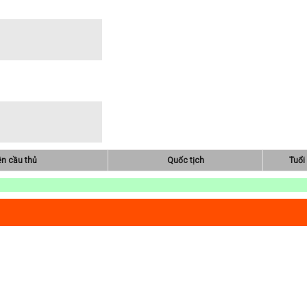
ên cầu thủ
Quốc tịch
Tuổi