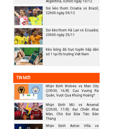
Argentina, 02h00 ngày 10/12
Soi kèo thơm Croatia vs Brazil,
22h00 ngày 09/12
Soi kèo thơm Hà Lan vs Ecuador,
23h00 ngày 25/11
Kèo bóng đá trực tuyến hấp dẫn
số 1 tại thị trường Việt Nam
TIN MỚI
Nhận Định Wolves vs Man City
(23h30, 16/8): Cựu Vương Ra
Quân, Vượt Qua Khủng Hoảng?
Nhận Định MU vs Arsenal
(22h30, 17/8): Đại Chiến Khai
Màn, Chờ Đợi Bữa Tiệc Bàn
Thắng
Nhận Định Aston Villa vs