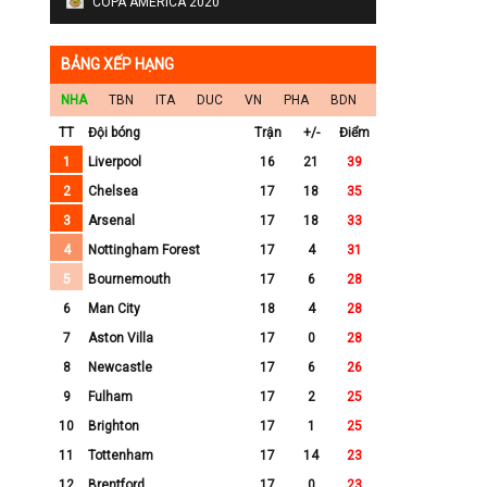
COPA AMERICA 2020
BẢNG XẾP HẠNG
NHA
TBN
ITA
DUC
VN
PHA
BDN
TT
Đội bóng
Trận
+/-
Điểm
1
Liverpool
16
21
39
2
Chelsea
17
18
35
3
Arsenal
17
18
33
4
Nottingham Forest
17
4
31
5
Bournemouth
17
6
28
6
Man City
18
4
28
7
Aston Villa
17
0
28
8
Newcastle
17
6
26
9
Fulham
17
2
25
10
Brighton
17
1
25
11
Tottenham
17
14
23
12
Brentford
17
0
23