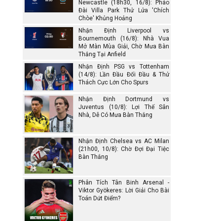
Newcastle (18h30, 16/8): Pháo
Đài Villa Park Thử Lửa 'Chích
Chòe' Khủng Hoảng
Nhận Định Liverpool vs
Bournemouth (16/8): Nhà Vua
Mở Màn Mùa Giải, Chờ Mưa Bàn
Thắng Tại Anfield
Nhận Định PSG vs Tottenham
(14/8): Lần Đầu Đối Đầu & Thử
Thách Cực Lớn Cho Spurs
Nhận Định Dortmund vs
Juventus (10/8): Lợi Thế Sân
Nhà, Dễ Có Mưa Bàn Thắng
Nhận Định Chelsea vs AC Milan
(21h00, 10/8): Chờ Đợi Đại Tiệc
Bàn Thắng
Phân Tích Tân Binh Arsenal -
Viktor Gyökeres: Lời Giải Cho Bài
Toán Dứt Điểm?