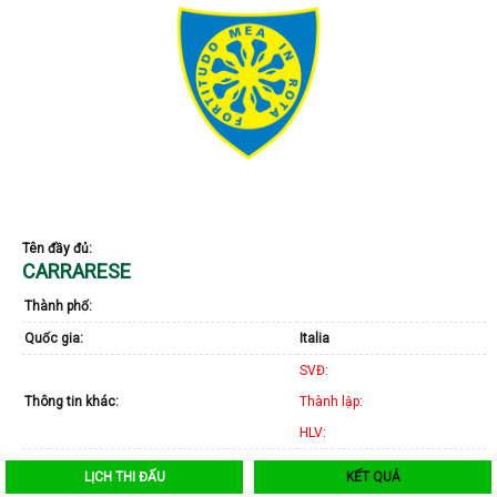
Tên đầy đủ:
CARRARESE
Thành phố:
Quốc gia:
Italia
SVĐ
:
Thông tin khác:
Thành lập
:
HLV
:
LỊCH THI ĐẤU
KẾT QUẢ