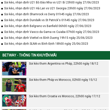
Soi kèo, nhận định U21 Bồ Đào Nha vs U21 Bỉ 23h00 ngày 27/06/2023
Soi kèo, nhận định U21 Hà Lan vs U21 Georgia 23h00 ngày 27/06/2023
Soi kèo, nhận định Shamrock vs Derry 01h45 ngày 27/06/2023
Soi kèo, nhận định Dundalk vs St Patrick's 01h45 ngày 27/06/2023
Soi kèo, nhận định Belgrano vs Banfield 06h00 ngày 27/06/2023
Soi kèo, nhận định Vasco da Gama vs Cuiaba 07h00 ngày 27/06/2023
Soi kèo, nhận định Viettel vs Bình Dương 19h15 ngày 25/06/2023
Soi kèo, nhận định SLNA vs Bình Định 18h00 ngày 25/06/2023
BETWAY - THÔNG TIN KHUYẾN MÃI
Soi kèo thơm Argentina vs Pháp, 22h00 ngày 18/12
Soi kèo thơm Pháp vs Morocco, 02h00 ngày 15/12
Soi kèo thơm Croatia vs Morocco, 22h00 ngày 17/12