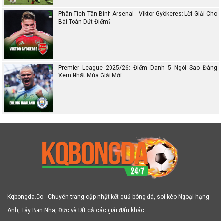
Phân Tích Tân Binh Arsenal - Viktor Gyökeres: Lời Giải Cho
Bài Toán Dứt Điểm?
Premier League 2025/26: Điểm Danh 5 Ngôi Sao Đáng
Xem Nhất Mùa Giải Mới
Kqbongda.Co - Chuyên trang cập nhật kết quả bóng đá, soi kèo Ngoại hạng
Anh, Tây Ban Nha, Đức và tất cả các giải đấu khác.