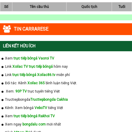
Số
Tên cầu thủ
Quốc tịch
Tuổi
TIN CARRARESE
LIÊN KẾT HỮU ÍCH
Xem
trực tiếp bóngá Vaoroi TV
Link
Xoilac TV trực tiếp bóngá
hôm nay
Link
trực tiếp bóngá Xoilac86.tv
miễn phí
Đối tác: Kênh
Xoilac 365
bình luận tiếng Việt.
Xem:
90P TV
trực tuyến tiếng Việt
Tructiepbongda
Tructiepbongda Cakhia
Kênh: Xem bóngá
VeboTV
tiếng Việt
Xem
trực tiếp bóngá Rakhoi TV
Xem ngay
bongdalu com
mới nhất