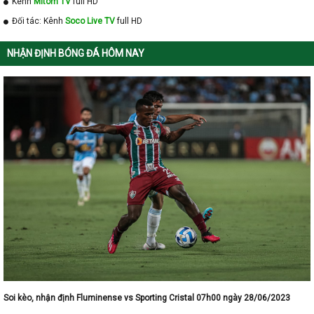
Kênh
Mitom TV
full HD
Đối tác: Kênh
Soco Live TV
full HD
NHẬN ĐỊNH BÓNG ĐÁ HÔM NAY
Soi kèo, nhận định Fluminense vs Sporting Cristal 07h00 ngày 28/06/2023