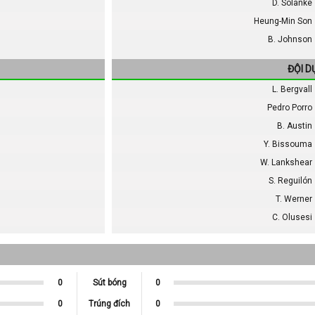
D. Solanke
Heung-Min Son
B. Johnson
ĐỘI D
L. Bergvall
Pedro Porro
B. Austin
Y. Bissouma
W. Lankshear
S. Reguilón
T. Werner
C. Olusesi
0
Sút bóng
0
0
Trúng đích
0