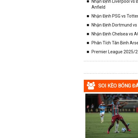
Nhận Định Liverpool vs
Paraguay
Anfield
Peru
Nhận Định PSG vs Totte
Pháp
Nhận Định Dortmund vs 
Phần Lan
Nhận Định Chelsea vs AC
Qatar
Phân Tích Tân Binh Arse
Quốc Tế
Premier League 2025/26
Rumany
San Marino
Scotland
Serbia
SOI KÈO BÓNG Đ
Singapore
Slovakia
Slovenia
Syria
Séc
Síp