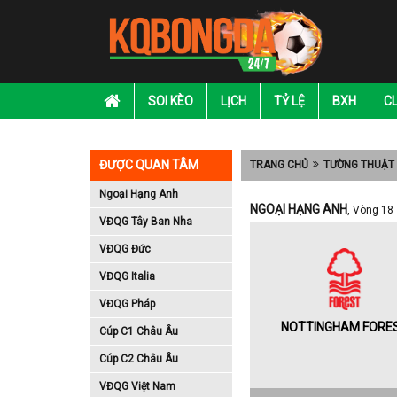
SOI KÈO
LỊCH
TỶ LỆ
BXH
C
ĐƯỢC QUAN TÂM
TRANG CHỦ
TƯỜNG THUẬT
Ngoại Hạng Anh
NGOẠI HẠNG ANH
, Vòng 18
VĐQG Tây Ban Nha
VĐQG Đức
VĐQG Italia
VĐQG Pháp
NOTTINGHAM FORE
Cúp C1 Châu Âu
Cúp C2 Châu Âu
VĐQG Việt Nam