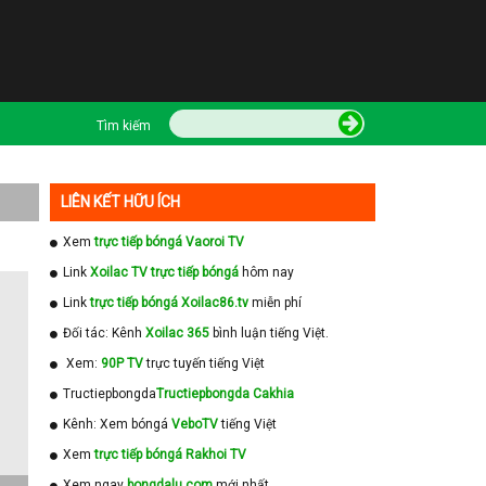
Tìm kiếm
LIÊN KẾT HỮU ÍCH
Xem
trực tiếp bóngá Vaoroi TV
Link
Xoilac TV trực tiếp bóngá
hôm nay
Link
trực tiếp bóngá Xoilac86.tv
miễn phí
Đối tác: Kênh
Xoilac 365
bình luận tiếng Việt.
Xem:
90P TV
trực tuyến tiếng Việt
Tructiepbongda
Tructiepbongda Cakhia
Kênh: Xem bóngá
VeboTV
tiếng Việt
Xem
trực tiếp bóngá Rakhoi TV
Xem ngay
bongdalu com
mới nhất