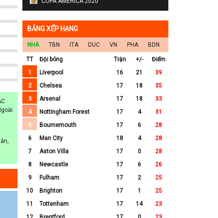
COPA AMERICA 2020
BẢNG XẾP HẠNG
NHA
TBN
ITA
DUC
VN
PHA
BDN
TT
Đội bóng
Trận
+/-
Điểm
1
Liverpool
16
21
39
2
Chelsea
17
18
35
3
Arsenal
17
18
33
ÁC
Ngoài
4
Nottingham Forest
17
4
31
5
Bournemouth
17
6
28
6
Man City
18
4
28
sân,
7
Aston Villa
17
0
28
8
Newcastle
17
6
26
9
Fulham
17
2
25
10
Brighton
17
1
25
11
Tottenham
17
14
23
12
Brentford
17
0
23