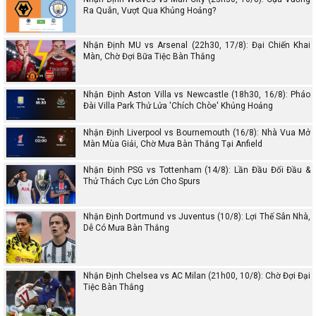
Ra Quân, Vượt Qua Khủng Hoảng?
Nhận Định MU vs Arsenal (22h30, 17/8): Đại Chiến Khai
Màn, Chờ Đợi Bữa Tiệc Bàn Thắng
Nhận Định Aston Villa vs Newcastle (18h30, 16/8): Pháo
Đài Villa Park Thử Lửa 'Chích Chòe' Khủng Hoảng
Nhận Định Liverpool vs Bournemouth (16/8): Nhà Vua Mở
Màn Mùa Giải, Chờ Mưa Bàn Thắng Tại Anfield
Nhận Định PSG vs Tottenham (14/8): Lần Đầu Đối Đầu &
Thử Thách Cực Lớn Cho Spurs
Nhận Định Dortmund vs Juventus (10/8): Lợi Thế Sân Nhà,
Dễ Có Mưa Bàn Thắng
Nhận Định Chelsea vs AC Milan (21h00, 10/8): Chờ Đợi Đại
Tiệc Bàn Thắng