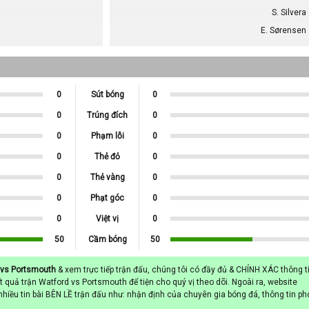
S. Silvera
E. Sørensen
0
Sút bóng
0
0
Trúng đích
0
0
Phạm lỗi
0
0
Thẻ đỏ
0
0
Thẻ vàng
0
0
Phạt góc
0
0
Việt vị
0
50
Cầm bóng
50
d vs Portsmouth
& xem trực tiếp trận đấu, chúng tôi có đầy đủ & CHÍNH XÁC thông t
kết quả trận Watford vs Portsmouth để tiện cho quý vị theo dõi. Ngoài ra, website
hiều tin bài BÊN LỀ trận đấu như: nhận định của chuyên gia bóng đá, thông tin p