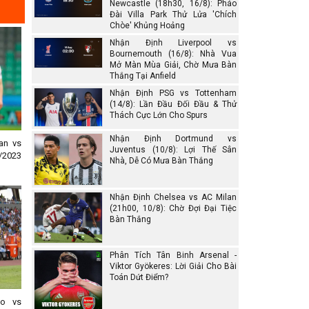
Newcastle (18h30, 16/8): Pháo
Đài Villa Park Thử Lửa 'Chích
Chòe' Khủng Hoảng
Nhận Định Liverpool vs
Bournemouth (16/8): Nhà Vua
Mở Màn Mùa Giải, Chờ Mưa Bàn
Thắng Tại Anfield
Nhận Định PSG vs Tottenham
(14/8): Lần Đầu Đối Đầu & Thử
Thách Cực Lớn Cho Spurs
Nhận Định Dortmund vs
an vs
Juventus (10/8): Lợi Thế Sân
/2023
Nhà, Dễ Có Mưa Bàn Thắng
Nhận Định Chelsea vs AC Milan
(21h00, 10/8): Chờ Đợi Đại Tiệc
Bàn Thắng
Phân Tích Tân Binh Arsenal -
Viktor Gyökeres: Lời Giải Cho Bài
Toán Dứt Điểm?
no vs