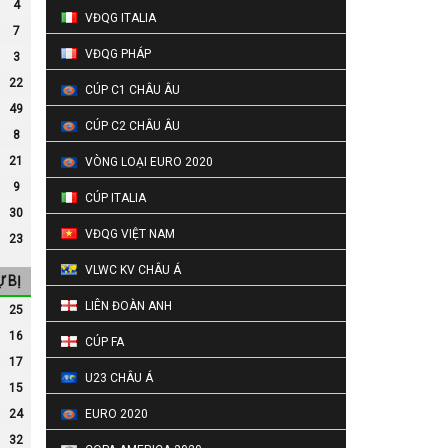
4
VĐQG ITALIA
7
VĐQG PHÁP
3
22
CÚP C1 CHÂU ÂU
49
CÚP C2 CHÂU ÂU
8
21
VÒNG LOẠI EURO 2020
9
CÚP ITALIA
30
VĐQG VIỆT NAM
23
VLWC KV CHÂU Á
Ự BỊ
LIÊN ĐOÀN ANH
25
16
CÚP FA
17
U23 CHÂU Á
15
24
EURO 2020
32