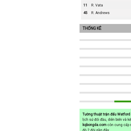
Iran
11
R. Vata
Iraq
45
R. Andrews
Ireland
Israel
THỐNG KÊ
Italia
Jordan
Kazakhstan
Kosovo
Kuwait
Lao
Latvia
Li băng
Liechtenstein
Lithuania
Tường thuật trận đấu Watfor
lịch sử đối đầu, diễn biến và 
Luxembourg
kqbongda.com
còn cung cấp n
Ma rốc
độ 2 đội gần đây.