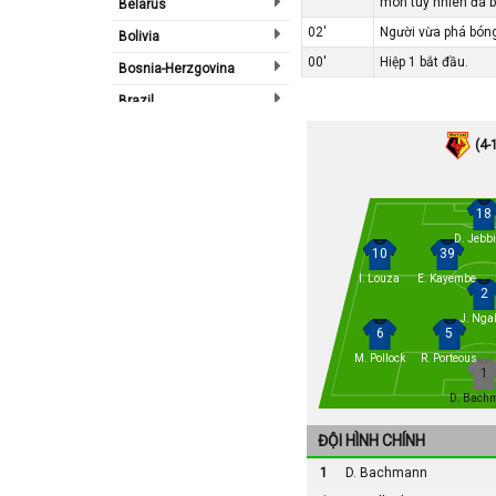
môn tuy nhiên đã b
Belarus
02'
Người vừa phá bóng
Bolivia
00'
Hiệp 1 bắt đầu.
Bosnia-Herzgovina
Brazil
Bulgary
(4-
Bắc Ireland
Bắc Mỹ
18
Bỉ
D. Jebb
10
39
Bồ Đào Nha
I. Louza
E. Kayembe
Campuchia
2
J. Nga
Canada
6
5
Chi Lê
M. Pollock
R. Porteous
1
Châu Phi
D. Bach
Châu Á
ĐỘI HÌNH CHÍNH
Châu Âu
1
D. Bachmann
Châu Úc