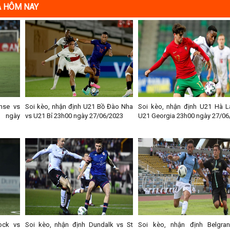
Á HÔM NAY
nse vs
Soi kèo, nhận định U21 Bồ Đào Nha
Soi kèo, nhận định U21 Hà L
0 ngày
vs U21 Bỉ 23h00 ngày 27/06/2023
U21 Georgia 23h00 ngày 27/06
ock vs
Soi kèo, nhận định Dundalk vs St
Soi kèo, nhận định Belgra