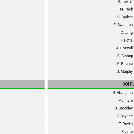
R. Towler
M. Pack
C. Ogilvie
Z. Swanson
C. Lang
F. Potts
A. Dozzell
C. Bishop
M. Ritchie
J. Murphy
ĐỘI D
N. Atangana
T. McIntyre
J. Stockley
C. Saydee
T. Devlin
P. Lane