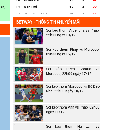
sân,
13
Man Utd
17
-1
22
14
West Ham Utd
17
-8
20
BETWAY - THÔNG TIN KHUYẾN MÃI
15
Everton
17
-7
17
Soi kèo thơm Argentina vs Pháp,
16
Crystal Palace
17
-8
16
22h00 ngày 18/12
17
Leicester City
17
-16
14
18
Ipswich
17
-16
12
Soi kèo thơm Pháp vs Morocco,
19
Wolves
17
-13
12
02h00 ngày 15/12
20
Southampton
17
-25
6
Soi kèo thơm Croatia vs
Morocco, 22h00 ngày 17/12
Soi kèo thơm Morocco vs Bồ Đào
Nha, 22h00 ngày 10/12
Soi kèo thơm Anh vs Pháp, 02h00
ngày 11/12
Soi kèo thơm Hà Lan vs