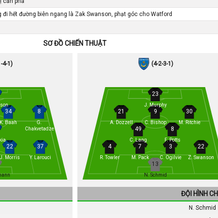
ị cản phá
 đi hết đường biên ngang là Zak Swanson, phạt góc cho Watford
SƠ ĐỒ CHIẾN THUẬT
1-4-1)
(4-2-3-1)
23
ison
J. Murphy
34
8
21
9
30
K. Baah
G.
A. Dozzell
C. Bishop
M. Ritchie
49
8
Chakvetadze
kia
C. Lang
F. Potts
22
37
4
7
3
22
J. Morris
Y. Larouci
R. Towler
M. Pack
C. Ogilvie
Z. Swanson
13
mann
N. Schmid
ĐỘI HÌNH C
N. Schmid