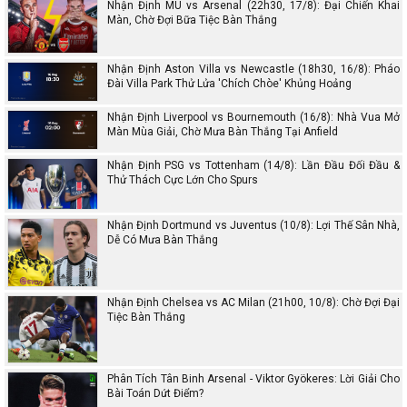
Nhận Định MU vs Arsenal (22h30, 17/8): Đại Chiến Khai
Màn, Chờ Đợi Bữa Tiệc Bàn Thắng
Nhận Định Aston Villa vs Newcastle (18h30, 16/8): Pháo
Đài Villa Park Thử Lửa 'Chích Chòe' Khủng Hoảng
Nhận Định Liverpool vs Bournemouth (16/8): Nhà Vua Mở
Màn Mùa Giải, Chờ Mưa Bàn Thắng Tại Anfield
Nhận Định PSG vs Tottenham (14/8): Lần Đầu Đối Đầu &
Thử Thách Cực Lớn Cho Spurs
Nhận Định Dortmund vs Juventus (10/8): Lợi Thế Sân Nhà,
Dễ Có Mưa Bàn Thắng
Nhận Định Chelsea vs AC Milan (21h00, 10/8): Chờ Đợi Đại
Tiệc Bàn Thắng
Phân Tích Tân Binh Arsenal - Viktor Gyökeres: Lời Giải Cho
Bài Toán Dứt Điểm?