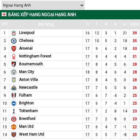
BẢNG XẾP HẠNG NGOẠI HẠNG ANH
STT
Đội bóng
Tr
T
H
B
+/-
Điểm
Liverpool
1
16
12
3
1
21
39
Chelsea
2
17
10
5
2
18
35
Arsenal
3
17
9
6
2
18
33
Nottingham Forest
4
17
9
4
4
4
31
Bournemouth
5
17
8
4
5
6
28
Man City
6
18
8
4
6
4
28
Aston Villa
7
17
8
4
5
0
28
Newcastle
8
17
7
5
5
6
26
Fulham
9
17
6
7
4
2
25
Brighton
10
17
6
7
4
1
25
Tottenham
11
17
7
2
8
14
23
Brentford
12
17
7
2
8
0
23
Man Utd
13
17
6
4
7
-1
22
West Ham Utd
14
17
5
5
7
-8
20