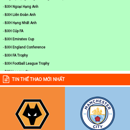
-
BXH Ngoại Hạng Anh
-
BXH Liên Đoàn Anh
-
BXH Hạng Nhất Anh
-
BXH Cúp FA
-
BXH Emirates Cup
-
BXH England Conference
-
BXH FA Trophy
-
BXH Football League Trophy
-
BXH League One
TIN THỂ THAO MỚI NHẤT
-
BXH Nữ Anh
-
BXH Siêu Cúp Anh
-
BXH Cúp Johnstones
-
BXH League Two
-
BXH Cúp Liên Đoàn U21 Anh
-
BXH U23 Anh
-
BXH Additional troubleshooting information here.