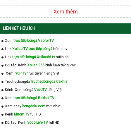
Xem thêm
LIÊN KẾT HỮU ÍCH
Xem
trực tiếp bóngá Vaoroi TV
Link
Xoilac TV trực tiếp bóngá
hôm nay
Link
trực tiếp bóngá Xoilac86.tv
miễn phí
Đối tác: Kênh
Xoilac 365
bình luận tiếng Việt.
Xem:
90P TV
trực tuyến tiếng Việt
Tructiepbongda
Tructiepbongda Cakhia
Kênh: Xem bóngá
VeboTV
tiếng Việt
Xem
trực tiếp bóngá Rakhoi TV
Xem ngay
bongdalu com
mới nhất
Kênh
Mitom TV
full HD
Đối tác: Kênh
Soco Live TV
full HD