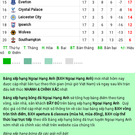
Everton
15
17
3
8
6
-7
17
Crystal Palace
16
17
3
7
7
-8
16
Leicester City
17
17
3
5
9
-16
14
Ipswich
18
17
2
6
9
-16
12
Wolves
19
17
3
3
11
-13
12
Southampton
20
17
1
3
13
-25
6
TT:
Thứ tự
T:
Thắng
H:
Hòa
B:
Bại
BT:
Bàn thắng
BB:
Bàn bại
+/-:
Hiệu
số
Đ:
Điểm
- - - - -
- - - - -
- - - - -
- - - - -
Bảng xếp hạng Ngoại Hạng Anh (BXH Ngoại Hạng Anh)
mới nhất hôm nay
được cập nhật liên tục theo thời gian (múi giờ Việt Nam) và ngay sau khi trận
đấu kết thúc
NHANH & CHÍNH XÁC
nhất.
Bảng xếp hạng bóng đá Ngoại Hạng Anh
sẽ tổng hợp bảng điểm theo từng
vòng, sân nhà, sân khách
ĐẦY ĐỦ
trên bảng xếp hạng
Ngoại Hạng Anh
. Quý
độc giả có thể cập nhật một số thông tin về các loại bảng xếp hạng
BXH vòng
tròn tính điểm, BXH apertura & classura (mùa hè, mùa đông), BXH cúp thể
thức loại trực tiếp
. theo dõi Bảng xếp hạng bóng đá trực tuyến Ngoại Hạng Anh
sớm nhất và chính xác nhất trên website của chúng tôi.
Bảng xếp hạng bóng đá các giải nổi bật: