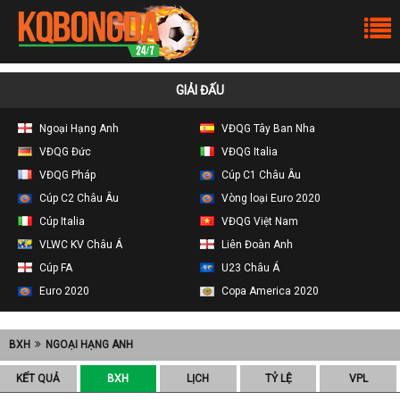
GIẢI ĐẤU
Ngoại Hạng Anh
VĐQG Tây Ban Nha
VĐQG Đức
VĐQG Italia
VĐQG Pháp
Cúp C1 Châu Âu
Cúp C2 Châu Âu
Vòng loại Euro 2020
Cúp Italia
VĐQG Việt Nam
VLWC KV Châu Á
Liên Đoàn Anh
Cúp FA
U23 Châu Á
Euro 2020
Copa America 2020
BXH
NGOẠI HẠNG ANH
KẾT QUẢ
BXH
LỊCH
TỶ LỆ
VPL