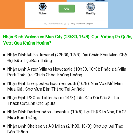
-
BXH Cloudflare
-
BXH Additional troubleshooting information
-
BXH cloudflare.com
-
BXH
Nhận Định Wolves vs Man City (23h30, 16/8): Cựu Vương Ra Quân,
Vượt Qua Khủng Hoảng?
Nhận Định MU vs Arsenal (22h30, 17/8): Đại Chiến Khai Màn, Chờ
Đợi Bữa Tiệc Bàn Thắng
Nhận Định Aston Villa vs Newcastle (18h30, 16/8): Pháo Đài Villa
Park Thử Lửa 'Chích Chòe' Khủng Hoảng
Nhận Định Liverpool vs Bournemouth (16/8): Nhà Vua Mở Màn
Mùa Giải, Chờ Mưa Bàn Thắng Tại Anfield
Nhận Định PSG vs Tottenham (14/8): Lần Đầu Đối Đầu & Thử
Thách Cực Lớn Cho Spurs
Nhận Định Dortmund vs Juventus (10/8): Lợi Thế Sân Nhà, Dễ Có
Mưa Bàn Thắng
Nhận Định Chelsea vs AC Milan (21h00, 10/8): Chờ Đợi Đại Tiệc
Bàn Thắng